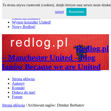
Ta strona używa ciasteczek (cookies), dzięki którym nasz serwis może działać
Nie przegap
więcej
Rozumiem
Nabór do redakcji
Wygraj koszulkę United!
Nowy Redlog!
Redlog.pl
– Manchester United – blog
fanów Because we are United
Strona główna
Autorzy
Kontakt
Dołącz do nas!
Forum
Strona główna
/
Archiwum tagów: Dimitar Berbatov