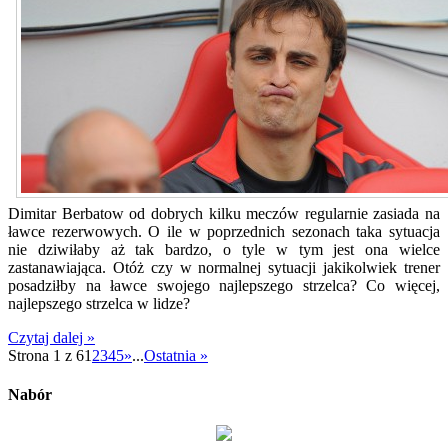
Dimitar Berbatow od dobrych kilku meczów regularnie zasiada na
ławce rezerwowych. O ile w poprzednich sezonach taka sytuacja
nie dziwiłaby aż tak bardzo, o tyle w tym jest ona wielce
zastanawiająca. Otóż czy w normalnej sytuacji jakikolwiek trener
posadziłby na ławce swojego najlepszego strzelca? Co więcej,
najlepszego strzelca w lidze?
Czytaj dalej »
Strona 1 z 6
1
2
3
4
5
»
...
Ostatnia »
Nabór