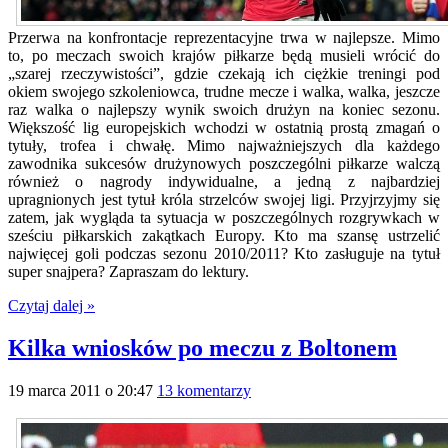
Przerwa na konfrontacje reprezentacyjne trwa w najlepsze. Mimo
to, po meczach swoich krajów piłkarze będą musieli wrócić do
„szarej rzeczywistości”, gdzie czekają ich ciężkie treningi pod
okiem swojego szkoleniowca, trudne mecze i walka, walka, jeszcze
raz walka o najlepszy wynik swoich drużyn na koniec sezonu.
Większość lig europejskich wchodzi w ostatnią prostą zmagań o
tytuły, trofea i chwałę. Mimo najważniejszych dla każdego
zawodnika sukcesów drużynowych poszczególni piłkarze walczą
również o nagrody indywidualne, a jedną z najbardziej
upragnionych jest tytuł króla strzelców swojej ligi. Przyjrzyjmy się
zatem, jak wygląda ta sytuacja w poszczególnych rozgrywkach w
sześciu piłkarskich zakątkach Europy. Kto ma szansę ustrzelić
najwięcej goli podczas sezonu 2010/2011? Kto zasługuje na tytuł
super snajpera? Zapraszam do lektury.
Czytaj dalej »
Kilka wniosków po meczu z Boltonem
19 marca 2011 o 20:47
13 komentarzy