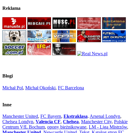
Reklama
Blogi
Michał Pol
,
Michał Okoński
,
FC Barcelona
Inne
Manchester United
,
FC Bayern
,
Ekstraklasa
.
Arsenal Londyn
,
Chelsea Londyn
,
Valencia CF
,
Chelsea
,
Manchester City
,
Polskie
Centrum VfL Bochum
,
opony bieżnikowane
,
LM - Liga Mistrzów
,
Manchester United
,
Newcastle United
,
Tekst
,
Katalog stron
FC