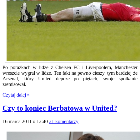
Po porażkach w lidze z Chelsea FC i Liverpoolem, Manchester
wreszcie wygrał w lidze. Ten fakt na pewno cieszy, tym bardziej że
Arsenal, który United depcze po piętach, swoje spotkanie
zremisował.
Czytaj dalej »
Czy to koniec Berbatowa w United?
16 marca 2011 o 12:40
21 komentarzy