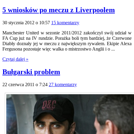
5 wniosków po meczu z Liverpoolem
30 stycznia 2012 o 10:57
15 komentarzy
Manchester United w sezonie 2011/2012 zakończył swój udział w
FA Cup już na IV rundzie. Porażka boli tym bardziej, że Czerwone
Diabły doznały jej w meczu z największym rywalem. Ekipie Alexa
Fergusona pozostaje więc walka o mistrzostwo Anglii i o ...
Czytaj dalej »
Bułgarski problem
22 czerwca 2011 o 7:24
27 komentarzy