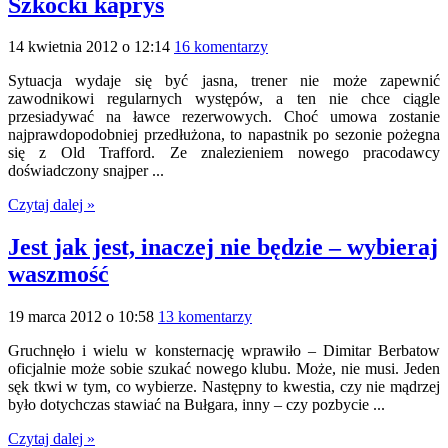
Szkocki kaprys
14 kwietnia 2012 o 12:14
16 komentarzy
Sytuacja wydaje się być jasna, trener nie może zapewnić
zawodnikowi regularnych występów, a ten nie chce ciągle
przesiadywać na ławce rezerwowych. Choć umowa zostanie
najprawdopodobniej przedłużona, to napastnik po sezonie pożegna
się z Old Trafford. Ze znalezieniem nowego pracodawcy
doświadczony snajper ...
Czytaj dalej »
Jest jak jest, inaczej nie będzie – wybieraj
waszmość
19 marca 2012 o 10:58
13 komentarzy
Gruchnęło i wielu w konsternację wprawiło – Dimitar Berbatow
oficjalnie może sobie szukać nowego klubu. Może, nie musi. Jeden
sęk tkwi w tym, co wybierze. Następny to kwestia, czy nie mądrzej
było dotychczas stawiać na Bułgara, inny – czy pozbycie ...
Czytaj dalej »