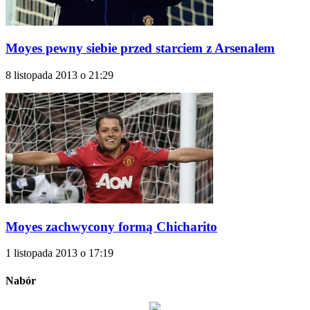
Moyes pewny siebie przed starciem z Arsenalem
8 listopada 2013 o 21:29
Moyes zachwycony formą Chicharito
1 listopada 2013 o 17:19
Nabór