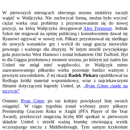
W pierwszych miesiącach obecnego sezonu niektórzy zaczęli
wątpić w Walijczyka. Nie zachwycał formą, można było wyczuć
ciężar wieku oraz problemy z przystosowaniem się do nowej
pozycji, na którą Walijczyka desygnował
Alex Ferguson
. Jednak
Szkot nie reagował na opinię publiczną i konsekwentnie dawał się
Ryanowi ogrywać w nowej roli. Piłkarz przystosował się niedługo
do nowych warunków gry i wrócił do rangi gracza niezwykle
pewnego i ważnego dla drużyny. W lutym strzelił zwycięskiego
gola przeciwko West Hamowi i został bohaterem Old Trafford. Był
to dla Giggsa przełomowy moment sezonu, po którym już żaden fan
United nie mógł mieć wątpliwości, że Walijczyk mimo
zaawansowanego piłkarsko wieku pozostaje bardzo ważnym i
pewnym zawodnikiem. Z tej okazji
Radek Piekarz
opublikował na
Redlogu krótki materiał wspominkowy, wraz z najciekawszymi
filmami dotyczącymi legendy United, pt.
„Ryan Giggs ciągle na
szczycie”
Ostatnio
Ryan Giggs
po raz kolejny powiększył listę swoich
osiągnięć. W ciągu tygodnia został wybrany przez piłkarzy
Premiership Graczem Roku w Anglii (PFA Player of the Year
Award), przekroczył magiczną liczbę 800 spotkań w pierwszym
składzie United i strzelił ważną bramkę otwierającą wynik
wczorajszego meczu z Middlesbrough. Tym samym trzykrotnie