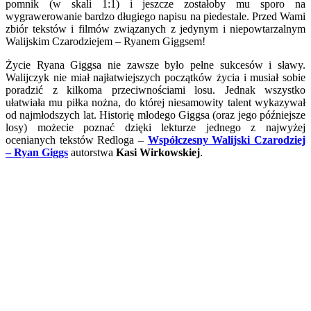
pomnik (w skali 1:1) i jeszcze zostałoby mu sporo na
wygrawerowanie bardzo długiego napisu na piedestale. Przed Wami
zbiór tekstów i filmów związanych z jedynym i niepowtarzalnym
Walijskim Czarodziejem – Ryanem Giggsem!
Życie Ryana Giggsa nie zawsze było pełne sukcesów i sławy.
Walijczyk nie miał najłatwiejszych początków życia i musiał sobie
poradzić z kilkoma przeciwnościami losu. Jednak wszystko
ułatwiała mu piłka nożna, do której niesamowity talent wykazywał
od najmłodszych lat. Historię młodego Giggsa (oraz jego późniejsze
losy) możecie poznać dzięki lekturze jednego z najwyżej
ocenianych tekstów Redloga –
Współczesny Walijski Czarodziej
– Ryan Giggs
autorstwa
Kasi Wirkowskiej
.