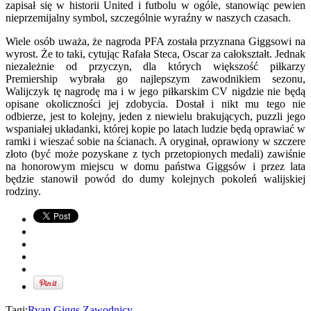
zapisał się w historii United i futbolu w ogóle, stanowiąc pewien
nieprzemijalny symbol, szczególnie wyraźny w naszych czasach.
Wiele osób uważa, że nagroda PFA została przyznana Giggsowi na
wyrost. Że to taki, cytując Rafała Steca, Oscar za całokształt. Jednak
niezależnie od przyczyn, dla których większość piłkarzy
Premiership wybrała go najlepszym zawodnikiem sezonu,
Walijczyk tę nagrodę ma i w jego piłkarskim CV nigdzie nie będą
opisane okoliczności jej zdobycia. Dostał i nikt mu tego nie
odbierze, jest to kolejny, jeden z niewielu brakujących, puzzli jego
wspaniałej układanki, której kopie po latach ludzie będą oprawiać w
ramki i wieszać sobie na ścianach. A oryginał, oprawiony w szczere
złoto (być może pozyskane z tych przetopionych medali) zawiśnie
na honorowym miejscu w domu państwa Giggsów i przez lata
będzie stanowił powód do dumy kolejnych pokoleń walijskiej
rodziny.
Tagi:
Ryan Giggs
Zawodnicy