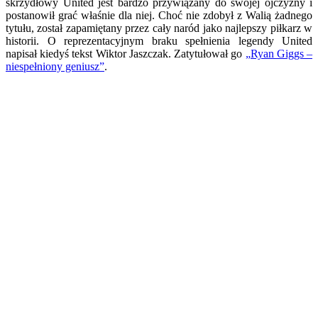
skrzydłowy United jest bardzo przywiązany do swojej ojczyzny i
postanowił grać właśnie dla niej. Choć nie zdobył z Walią żadnego
tytułu, został zapamiętany przez cały naród jako najlepszy piłkarz w
historii. O reprezentacyjnym braku spełnienia legendy United
napisał kiedyś tekst Wiktor Jaszczak. Zatytułował go
„Ryan Giggs –
niespełniony geniusz”
.