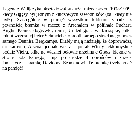
Legendę Walijczyka ukształtował w dużej mierze sezon 1998/1999,
kiedy Giggsy był jednym z kluczowych zawodników (ba! kiedy nie
był?). Szczególnie w pamięć wszystkim kibicom zapadła z
pewnością bramka w meczu z Arsenalem w półfinale Pucharu
Anglii. Koniec dogrywki, remis, United grają w dziesiątkę, kilka
minut wcześniej Peter Schmeichel obronił karnego strzelanego przez
samego Dennisa Bergkampa. Diabły mają nadzieję, że doprowadzą
do karnych, Arsenal jednak wciąż napierał. Wtedy lekkomyślnie
podaje Vieira, piłkę na własnej połowie przejmuje Giggs, biegnie w
stronę pola karnego, mija po drodze 4 obrońców i strzela
fantastyczną bramkę Davidowi Seamanowi. Tę bramkę trzeba znać
na pamięć!