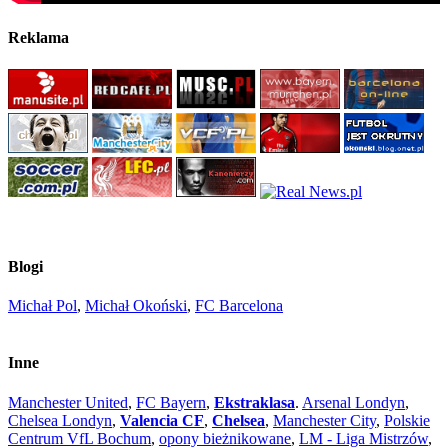
Reklama
Blogi
Michał Pol
,
Michał Okoński
,
FC Barcelona
Inne
Manchester United
,
FC Bayern
,
Ekstraklasa
.
Arsenal Londyn
,
Chelsea Londyn
,
Valencia CF
,
Chelsea
,
Manchester City
,
Polskie
Centrum VfL Bochum
,
opony bieżnikowane
,
LM - Liga Mistrzów
,