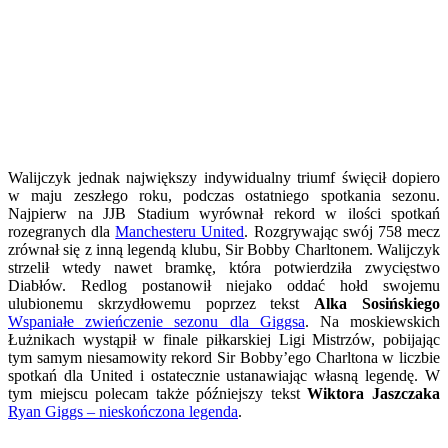
Walijczyk jednak największy indywidualny triumf święcił dopiero
w maju zeszłego roku, podczas ostatniego spotkania sezonu.
Najpierw na JJB Stadium wyrównał rekord w ilości spotkań
rozegranych dla
Manchesteru United
. Rozgrywając swój 758 mecz
zrównał się z inną legendą klubu, Sir Bobby Charltonem. Walijczyk
strzelił wtedy nawet bramkę, która potwierdziła zwycięstwo
Diabłów. Redlog postanowił niejako oddać hołd swojemu
ulubionemu skrzydłowemu poprzez tekst
Alka Sosińskiego
Wspaniałe zwieńczenie sezonu dla Giggsa
. Na moskiewskich
Łużnikach wystąpił w finale piłkarskiej Ligi Mistrzów, pobijając
tym samym niesamowity rekord Sir Bobby’ego Charltona w liczbie
spotkań dla United i ostatecznie ustanawiając własną legendę. W
tym miejscu polecam także późniejszy tekst
Wiktora Jaszczaka
Ryan Giggs – nieskończona legenda
.