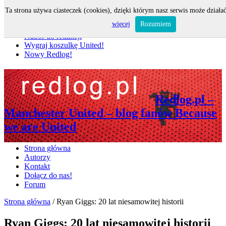
Ta strona używa ciasteczek (cookies), dzięki którym nasz serwis może działać
Nie przegap
więcej
Rozumiem
Nabór do redakcji
Wygraj koszulkę United!
Nowy Redlog!
Redlog.pl –
Manchester United – blog fanów Because
we are United
Strona główna
Autorzy
Kontakt
Dołącz do nas!
Forum
Strona główna
/
Ryan Giggs: 20 lat niesamowitej historii
Ryan Giggs: 20 lat niesamowitej historii