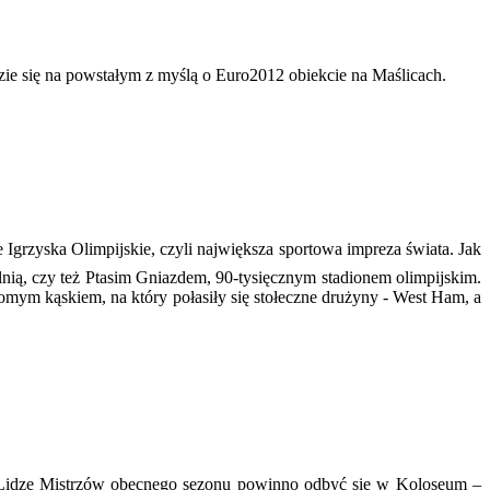
zie się na powstałym z myślą o Euro2012 obiekcie na Maślicach.
Igrzyska Olimpijskie, czyli największa sportowa impreza świata. Jak
ią, czy też Ptasim Gniazdem, 90-tysięcznym stadionem olimpijskim.
komym kąskiem, na który połasiły się stołeczne drużyny - West Ham, a
 w Lidze Mistrzów obecnego sezonu powinno odbyć się w Koloseum –