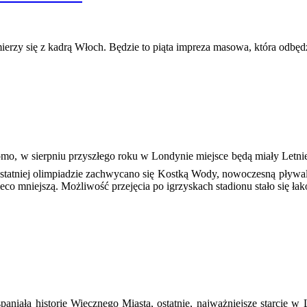
erzy się z kadrą Włoch. Będzie to piąta impreza masowa, która odbęd
o, w sierpniu przyszłego roku w Londynie miejsce będą miały Letnie 
tatniej olimpiadzie zachwycano się Kostką Wody, nowoczesną pływaln
eco mniejszą. Możliwość przejęcia po igrzyskach stadionu stało się ła
paniałą historię Wiecznego Miasta, ostatnie, najważniejsze starcie