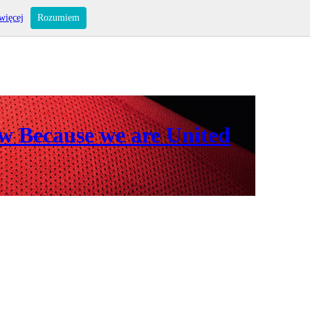
więcej
Rozumiem
ów Because we are United