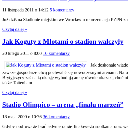
11 listopada 2011 o 14:12
5 komentarzy
Już dziś na Stadionie miejskim we Wrocławiu reprezentacja PZPN zmi
Czytaj dalej »
Jak Koguty z Młotami o stadion walczyły
20 lutego 2011 o 8:00
16 komentarzy
Jak doskonale wiadom
zawsze gospodarze chcą pochwalić się nowoczesnymi arenami. Na os
Brytyjczycy zaś na tą okazję wybudują arenę równie okazałą, choć ni
także Tottenham.
Czytaj dalej »
Stadio Olimpico – arena „finału marzeń”
18 maja 2009 o 10:36
36 komentarzy
Gdyby pod uwagę brać jedynie rangę finałowego spotkania oraz ws