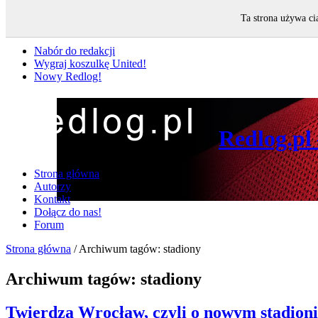
Ta strona używa ci
Nie przegap
Nabór do redakcji
Wygraj koszulkę United!
Nowy Redlog!
Redlog.pl
Strona główna
Autorzy
Kontakt
Dołącz do nas!
Forum
Strona główna
/
Archiwum tagów: stadiony
Archiwum tagów:
stadiony
Twierdza Wrocław, czyli o nowym stadioni