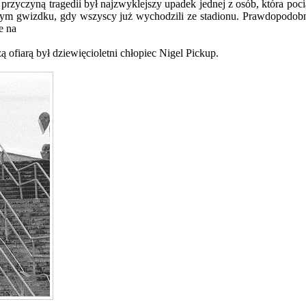
rzyczyną tragedii był najzwyklejszy upadek jednej z osób, która poci
wym gwizdku, gdy wszyscy już wychodzili ze stadionu. Prawdopodobnie
e na
 ofiarą był dziewięcioletni chłopiec Nigel Pickup.