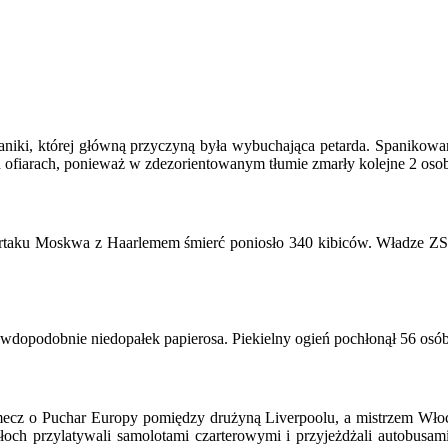
iki, której główną przyczyną była wybuchająca petarda. Spanikowany
ch ofiarach, ponieważ w zdezorientowanym tłumie zmarły kolejne 2 oso
artaku Moskwa z Haarlemem śmierć poniosło 340 kibiców. Władze ZS
opodobnie niedopałek papierosa. Piekielny ogień pochłonął 56 osób n
y mecz o Puchar Europy pomiędzy drużyną Liverpoolu, a mistrzem Wło
och przylatywali samolotami czarterowymi i przyjeżdżali autobusami