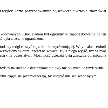
ku wyjścia liczba poszkodowanych błyskawicznie wzrosła. Nasz świat
zkodowanych. Choć stadion był ogromny to zapotrzebowanie na ten
ść była znacznie ograniczona.
podarzy mógł cieszyć się z bramki wyrównującej. W tym akcie euforii
 wzniesiony w dużej części na wałach. By z niego wyjść, trzeba było
acisk na pozostałych. Możliwość ucieczki była znacznie ograniczona
 Będący na stadionie dziennikarz radiowy tak opisywał te wydarzenia:
tki ciągle się przemieszczają, by ustąpić miejsca schodzącym