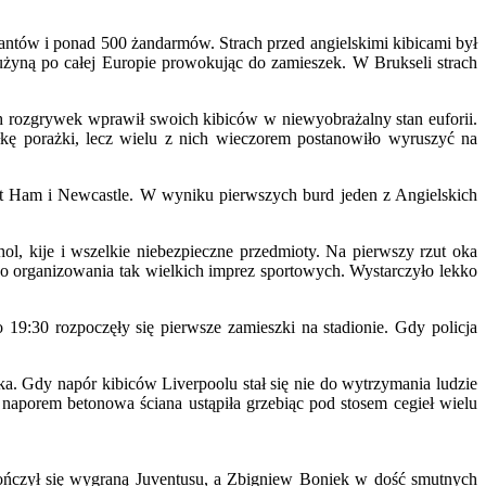
jantów i ponad 500 żandarmów. Strach przed angielskimi kibicami był
użyną po całej Europie prowokując do zamieszek. W Brukseli strach
 rozgrywek wprawił swoich kibiców w niewyobrażalny stan euforii.
łkę porażki, lecz wielu z nich wieczorem postanowiło wyruszyć na
t Ham i Newcastle. W wyniku pierwszych burd jeden z Angielskich
l, kije i wszelkie niebezpieczne przedmioty. Na pierwszy rzut oka
do organizowania tak wielkich imprez sportowych. Wystarczyło lekko
 19:30 rozpoczęły się pierwsze zamieszki na stadionie. Gdy policja
ka. Gdy napór kibiców Liverpoolu stał się nie do wytrzymania ludzie
 naporem betonowa ściana ustąpiła grzebiąc pod stosem cegieł wielu
ończył się wygraną Juventusu, a Zbigniew Boniek w dość smutnych