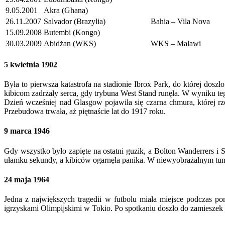
9.05.2001
Akra (Ghana)
26.11.2007
Salvador (Brazylia)
Bahia – Vila Nova
15.09.2008
Butembi (Kongo)
30.03.2009
Abidżan (WKS)
WKS – Malawi
5 kwietnia 1902
Była to pierwsza katastrofa na stadionie Ibrox Park, do której dos
kibicom zadrżały serca, gdy trybuna West Stand runęła. W wyniku teg
Dzień wcześniej nad Glasgow pojawiła się czarna chmura, której rz
Przebudowa trwała, aż piętnaście lat do 1917 roku.
9 marca 1946
Gdy wszystko było zapięte na ostatni guzik, a Bolton Wanderrers i 
ułamku sekundy, a kibiców ogarnęła panika. W niewyobrażalnym tumu
24 maja 1964
Jedna z największych tragedii w futbolu miała miejsce podczas 
igrzyskami Olimpijskimi w Tokio. Po spotkaniu doszło do zamieszek 