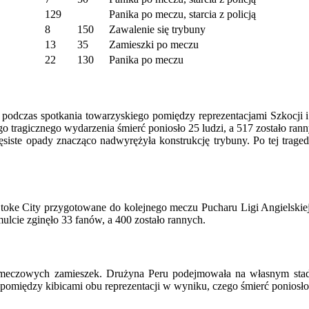
129
Panika po meczu, starcia z policją
8
150
Zawalenie się trybuny
13
35
Zamieszki po meczu
22
130
Panika po meczu
zło podczas spotkania towarzyskiego pomiędzy reprezentacjami Szkocji
o tragicznego wydarzenia śmierć poniosło 25 ludzi, a 517 zostało rann
ęsiste opady znacząco nadwyrężyła konstrukcję trybuny. Po tej traged
Stoke City przygotowane do kolejnego meczu Pucharu Ligi Angielskiej
lcie zginęło 33 fanów, a 400 zostało rannych.
pomeczowych zamieszek. Drużyna Peru podejmowała na własnym stad
pomiędzy kibicami obu reprezentacji w wyniku, czego śmierć poniosło 