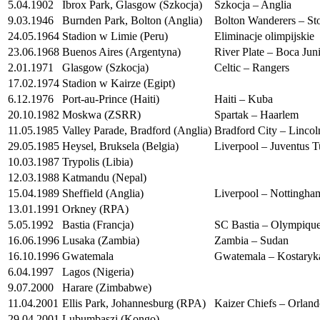
5.04.1902
Ibrox Park, Glasgow (Szkocja)
Szkocja – Anglia
9.03.1946
Burnden Park, Bolton (Anglia)
Bolton Wanderers – St
24.05.1964
Stadion w Limie (Peru)
Eliminacje olimpijskie
23.06.1968
Buenos Aires (Argentyna)
River Plate – Boca Jun
2.01.1971
Glasgow (Szkocja)
Celtic – Rangers
17.02.1974
Stadion w Kairze (Egipt)
6.12.1976
Port-au-Prince (Haiti)
Haiti – Kuba
20.10.1982
Moskwa (ZSRR)
Spartak – Haarlem
11.05.1985
Valley Parade, Bradford (Anglia)
Bradford City – Lincol
29.05.1985
Heysel, Bruksela (Belgia)
Liverpool – Juventus 
10.03.1987
Trypolis (Libia)
12.03.1988
Katmandu (Nepal)
15.04.1989
Sheffield (Anglia)
Liverpool – Nottingha
13.01.1991
Orkney (RPA)
5.05.1992
Bastia (Francja)
SC Bastia – Olympique
16.06.1996
Lusaka (Zambia)
Zambia – Sudan
16.10.1996
Gwatemala
Gwatemala – Kostaryk
6.04.1997
Lagos (Nigeria)
9.07.2000
Harare (Zimbabwe)
11.04.2001
Ellis Park, Johannesburg (RPA)
Kaizer Chiefs – Orland
29.04.2001
Lubumbaszi (Kongo)