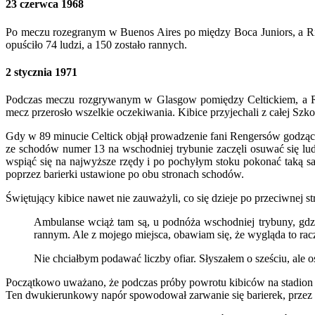
23 czerwca 1968
Po meczu rozegranym w Buenos Aires po między Boca Juniors, a Rive
opuściło 74 ludzi, a 150 zostało rannych.
2 stycznia 1971
Podczas meczu rozgrywanym w Glasgow pomiędzy Celtickiem, a Ren
mecz przerosło wszelkie oczekiwania. Kibice przyjechali z całej Szko
Gdy w 89 minucie Celtick objął prowadzenie fani Rengersów godząc s
ze schodów numer 13 na wschodniej trybunie zaczęli osuwać się ludz
wspiąć się na najwyższe rzędy i po pochyłym stoku pokonać taką sa
poprzez barierki ustawione po obu stronach schodów.
Świętujący kibice nawet nie zauważyli, co się dzieje po przeciwnej s
Ambulanse wciąż tam są, u podnóża wschodniej trybuny, gdzie
rannym. Ale z mojego miejsca, obawiam się, że wygląda to racz
Nie chciałbym podawać liczby ofiar. Słyszałem o sześciu, ale o
Początkowo uważano, że podczas próby powrotu kibiców na stadion d
Ten dwukierunkowy napór spowodował zarwanie się barierek, przez co 