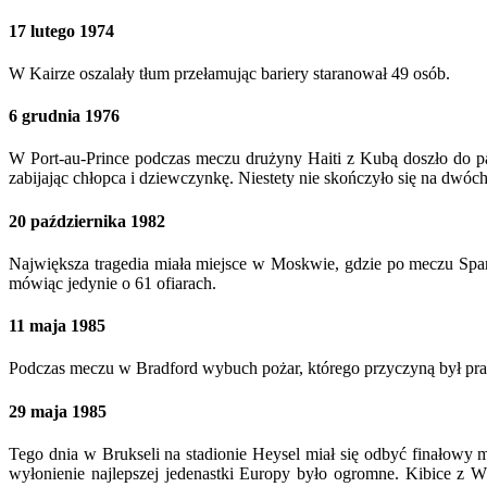
17 lutego 1974
W Kairze oszalały tłum przełamując bariery staranował 49 osób.
6 grudnia 1976
W Port-au-Prince podczas meczu drużyny Haiti z Kubą doszło do pan
zabijając chłopca i dziewczynkę. Niestety nie skończyło się na dwó
20 października 1982
Największa tragedia miała miejsce w Moskwie, gdzie po meczu Sp
mówiąc jedynie o 61 ofiarach.
11 maja 1985
Podczas meczu w Bradford wybuch pożar, którego przyczyną był prawd
29 maja 1985
Tego dnia w Brukseli na stadionie Heysel miał się odbyć finałow
wyłonienie najlepszej jedenastki Europy było ogromne. Kibice z Wł