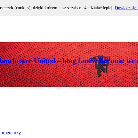
asteczek (cookies), dzięki którym nasz serwis może działać lepiej.
Dowiedz się 
Manchester United – blog fanów Because we 
komentarzy