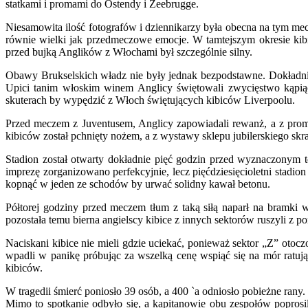
statkami i promami do Ostendy i Zeebrugge.
Niesamowita ilość fotografów i dziennikarzy była obecna na tym mec
równie wielki jak przedmeczowe emocje. W tamtejszym okresie kibi
przed bujką Anglików z Włochami był szczególnie silny.
Obawy Brukselskich władz nie były jednak bezpodstawne. Dokładni
Upici tanim włoskim winem Anglicy świętowali zwycięstwo kąpiąc 
skuterach by wypędzić z Włoch świętujących kibiców Liverpoolu.
Przed meczem z Juventusem, Anglicy zapowiadali rewanż, a z pro
kibiców został pchnięty nożem, a z wystawy sklepu jubilerskiego sk
Stadion został otwarty dokładnie pięć godzin przed wyznaczonym t
imprezę zorganizowano perfekcyjnie, lecz pięćdziesięcioletni stad
kopnąć w jeden ze schodów by urwać solidny kawał betonu.
Półtorej godziny przed meczem tłum z taką siłą naparł na bramki w
pozostała temu bierna angielscy kibice z innych sektorów ruszyli z 
Naciskani kibice nie mieli gdzie uciekać, ponieważ sektor „Z” otoc
wpadli w panikę próbując za wszelką cenę wspiąć się na mór ratują
kibiców.
W tragedii śmierć poniosło 39 osób, a 400 `a odniosło pobieżne rany.
Mimo to spotkanie odbyło się, a kapitanowie obu zespołów popro