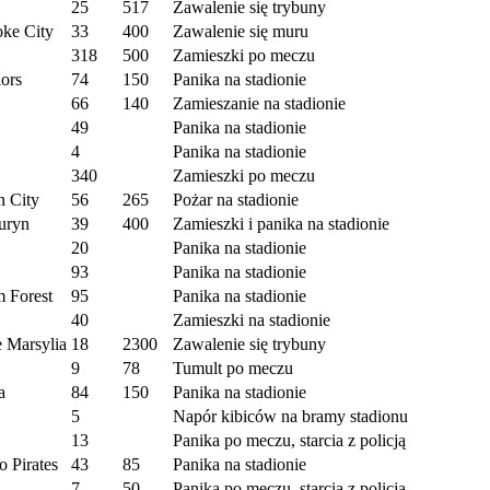
25
517
Zawalenie się trybuny
oke City
33
400
Zawalenie się muru
318
500
Zamieszki po meczu
iors
74
150
Panika na stadionie
66
140
Zamieszanie na stadionie
49
Panika na stadionie
4
Panika na stadionie
340
Zamieszki po meczu
n City
56
265
Pożar na stadionie
Turyn
39
400
Zamieszki i panika na stadionie
20
Panika na stadionie
93
Panika na stadionie
m Forest
95
Panika na stadionie
40
Zamieszki na stadionie
 Marsylia
18
2300
Zawalenie się trybuny
9
78
Tumult po meczu
a
84
150
Panika na stadionie
5
Napór kibiców na bramy stadionu
13
Panika po meczu, starcia z policją
o Pirates
43
85
Panika na stadionie
7
50
Panika po meczu, starcia z policją