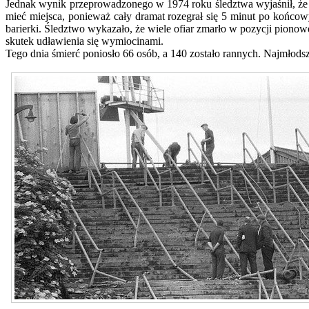
Jednak wynik przeprowadzonego w 1974 roku śledztwa wyjaśnił, że p
mieć miejsca, ponieważ cały dramat rozegrał się 5 minut po końco
barierki. Śledztwo wykazało, że wiele ofiar zmarło w pozycji pionow
skutek udławienia się wymiocinami.
Tego dnia śmierć poniosło 66 osób, a 140 zostało rannych. Najmłodszą