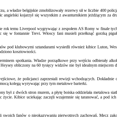
zu, a władze belgijskie zmobilizowały rezerwy sił w liczbie 400 polic
c angielski kojarzył się wszystkim z awanturnikiem jeżdżącym za dr
e rok temu Liverpool wygrywając z zespołem AS Romy w finale tych
się w fontannie Trevi. Włoscy fani musieli przełknąć gorzką pigu
mów pod klubowymi sztandarami wysiedli również kibice Luton, Wes
radziono kosztowności.
erminem spotkania. Władze porządkowe przy wejściu odbierały alkoho
ion Heysey obliczony na 60 tysięcy widzów nie był idealnym miejscem 
ejściowe, że policjanci zaprzestali rewizji wchodzących. Dokładnie o
pomocą kolegą wyrywając przy tym metalowe barierki.
zony był z dwóch stron murem, a płytę boiska oddzielała metalowa siat
c życie. Kibice uciekając zaczęli wzajemnie się taranować, a pod ich
sili swoich fanów o nieokazywaniu pierwotnych zachowań. Mecz zak