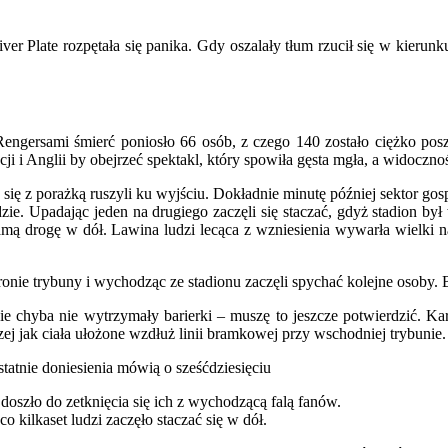
r Plate rozpętała się panika. Gdy oszalały tłum rzucił się w kierun
gersami śmierć poniosło 66 osób, z czego 140 zostało ciężko pos
cji i Anglii by obejrzeć spektakl, który spowiła gęsta mgła, a widoczno
ię z porażką ruszyli ku wyjściu. Dokładnie minutę później sektor gos
ie. Upadając jeden na drugiego zaczęli się staczać, gdyż stadion był
mą drogę w dół. Lawina ludzi lecąca z wzniesienia wywarła wielki n
tronie trybuny i wychodząc ze stadionu zaczęli spychać kolejne osoby.
 chyba nie wytrzymały barierki – muszę to jeszcze potwierdzić. Kare
ej jak ciała ułożone wzdłuż linii bramkowej przy wschodniej trybunie.
statnie doniesienia mówią o sześćdziesięciu
oszło do zetknięcia się ich z wychodzącą falą fanów.
kilkaset ludzi zaczęło staczać się w dół.