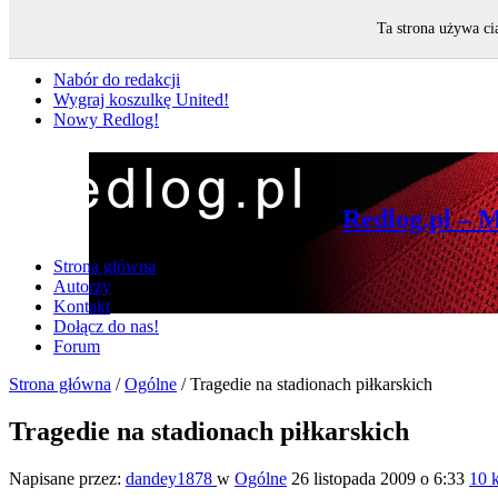
Ta strona używa ci
Nie przegap
Nabór do redakcji
Wygraj koszulkę United!
Nowy Redlog!
Redlog.pl – 
Strona główna
Autorzy
Kontakt
Dołącz do nas!
Forum
Strona główna
/
Ogólne
/
Tragedie na stadionach piłkarskich
Tragedie na stadionach piłkarskich
Napisane przez:
dandey1878
w
Ogólne
26 listopada 2009 o 6:33
10 