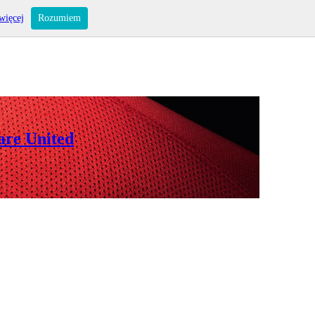
więcej
Rozumiem
are United