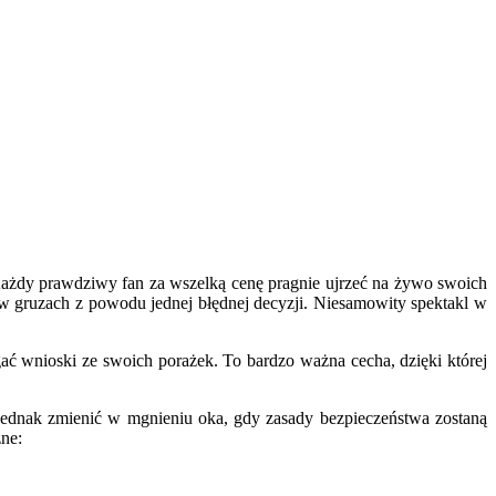
Każdy prawdziwy fan za wszelką cenę pragnie ujrzeć na żywo swoich
 w gruzach z powodu jednej błędnej decyzji. Niesamowity spektakl w
gać wnioski ze swoich porażek. To bardzo ważna cecha, dzięki której
jednak zmienić w mgnieniu oka, gdy zasady bezpieczeństwa zostaną
zne: