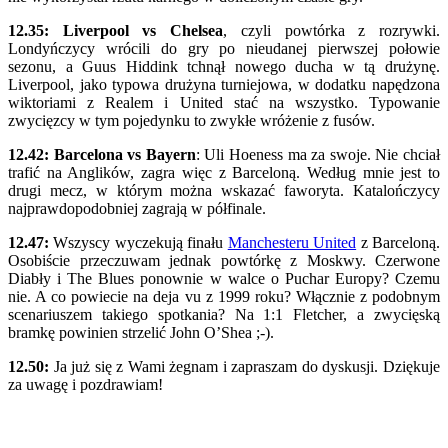
12.35:
Liverpool vs Chelsea
, czyli powtórka z rozrywki.
Londyńczycy wrócili do gry po nieudanej pierwszej połowie
sezonu, a Guus Hiddink tchnął nowego ducha w tą drużynę.
Liverpool, jako typowa drużyna turniejowa, w dodatku napędzona
wiktoriami z Realem i United stać na wszystko. Typowanie
zwycięzcy w tym pojedynku to zwykłe wróżenie z fusów.
12.42:
Barcelona vs Bayern
: Uli Hoeness ma za swoje. Nie chciał
trafić na Anglików, zagra więc z Barceloną. Według mnie jest to
drugi mecz, w którym można wskazać faworyta. Katalończycy
najprawdopodobniej zagrają w półfinale.
12.47:
Wszyscy wyczekują finału
Manchesteru United
z Barceloną.
Osobiście przeczuwam jednak powtórkę z Moskwy. Czerwone
Diabły i The Blues ponownie w walce o Puchar Europy? Czemu
nie. A co powiecie na deja vu z 1999 roku? Włącznie z podobnym
scenariuszem takiego spotkania? Na 1:1 Fletcher, a zwycięską
bramkę powinien strzelić John O’Shea ;-).
12.50:
Ja już się z Wami żegnam i zapraszam do dyskusji. Dziękuje
za uwagę i pozdrawiam!