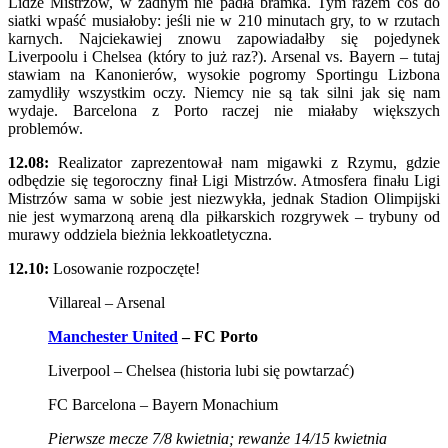
Lidze Mistrzów, w żadnym nie padła bramka. Tym razem coś do
siatki wpaść musiałoby: jeśli nie w 210 minutach gry, to w rzutach
karnych. Najciekawiej znowu zapowiadałby się pojedynek
Liverpoolu i Chelsea (który to już raz?). Arsenal vs. Bayern – tutaj
stawiam na Kanonierów, wysokie pogromy Sportingu Lizbona
zamydliły wszystkim oczy. Niemcy nie są tak silni jak się nam
wydaje. Barcelona z Porto raczej nie miałaby większych
problemów.
12.08:
Realizator zaprezentował nam migawki z Rzymu, gdzie
odbędzie się tegoroczny finał Ligi Mistrzów. Atmosfera finału Ligi
Mistrzów sama w sobie jest niezwykła, jednak Stadion Olimpijski
nie jest wymarzoną areną dla piłkarskich rozgrywek – trybuny od
murawy oddziela bieżnia lekkoatletyczna.
12.10:
Losowanie rozpoczęte!
Villareal – Arsenal
Manchester United
– FC Porto
Liverpool – Chelsea (historia lubi się powtarzać)
FC Barcelona – Bayern Monachium
Pierwsze mecze 7/8 kwietnia; rewanże 14/15 kwietnia