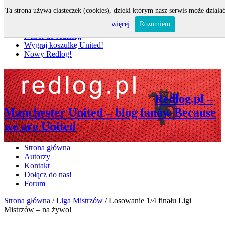
Ta strona używa ciasteczek (cookies), dzięki którym nasz serwis może działać
Nie przegap
więcej
Rozumiem
Nabór do redakcji
Wygraj koszulkę United!
Nowy Redlog!
Redlog.pl –
Manchester United – blog fanów Because
we are United
Strona główna
Autorzy
Kontakt
Dołącz do nas!
Forum
Strona główna
/
Liga Mistrzów
/
Losowanie 1/4 finału Ligi
Mistrzów – na żywo!