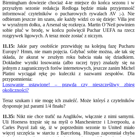
Birmingham dowiezie chociaż 4-te miejsce do końca sezonu i w
przyszłym sezonie redakcja Redloga będzie miała przyjemność
informować czytelników o pucharowych rywalach AV ;-). Nie
odbieram jeszcze im szans, ale każdy widzi co się dzieje: Villa jest
w wyraźnym dołku, a Arsenal się rozkręca. Martin O’Neil powinien
sobie pluć w brodę, w końcu poświęcił Puchar UEFA na rzecz
rozgrywek ligowych. A teraz może zostać z niczym.
11.15:
Jakie pary osobiście przewiduję na kolejną fazę Pucharu
Europy? Hmm, nie mam pojęcia. Gdybać sobie można, ale tak się
składa, że akurat w zeszłym roku babcia stała się dziadkiem.
Dokładne wyniki losowania (albo raczej typy) znalazły się na
jednym z zagranicznych forów internetowych, jeszcze zanim Michel
Platini wyciągał rękę po kuleczki z nazwami zespołów. Dla
przypomnienia:
Losowanie ustawione! – prawda czy nieszczęśliwy zbieg
okoliczności?
Teraz szukam i nie mogę ich znaleźć. Może któryś z czytelników
dysponuje już parami 1/4 finału?
11.35:
Nikt nie chce trafić na Anglików, włącznie z nimi samymi.
Uli Hoeness trzęsie się na myśl o Manchesterze i Liverpoolu, a
Carles Puyol żali się, iż w poprzednim sezonie to United miało
więcej szczęścia w starciu z Barceloną. Hiszpan zapomniał chyba