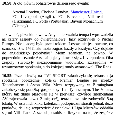
10.50:
A oto główni bohaterowie dzisiejszego eventu:
Arsenal Londyn, Chelsea Londyn,
Manchester United
,
FC Liverpool (Anglia), FC Barcelona, Villarreal
(Hiszpania), FC Porto (Portugalia), Bayern Monachium
(Niemcy).
Jak widać, piłka klubowa w Anglii nie zwalnia tempa i wprowadziła
aż cztery zespoły do ćwierćfinałowej fazy rozgrywek o Puchar
Europy. Nie inaczej było przed rokiem. Losowanie jest otwarte, co
oznacza, iż w 1/4 finału może zagrać każdy z każdym. Czy dojdzie
do angielskiego pojedynku? Moim zdaniem, na pewno. W
poprzednim sezonie Arsenal pojedynkował się z Liverpoolem. Oba
zespoły stworzyły niezapomniane widowisko, szczególnie w
rewanżowym spotkaniu, a do kolejnej rundy awansowali The Reds.
10.55:
Przed chwilą na TVP SPORT zakończyła się retransmisja
spotkania poprzedniej kolejki Premier League po między
Tottenhamem i Aston Villa. Mecz rozgrywany w Birmingham
zakończył się porażką gospodarzy 1:2. Tym samym, The Villans,
którzy tak długo plasowali się w pierwszej czwórce (momentami
AV zajmowała nawet 2 miejsce!), teraz muszą się zadowolić 5-tą
lokatą. W ostatnich kilku kolejkach podopieczni stracili jednak dużo
punktów, dali się wyprzedzić Arsenalowi i Liga Mistrzów oddaliła
się od Villa Park. A szkoda, osobiście liczyłem na to, że zespół z