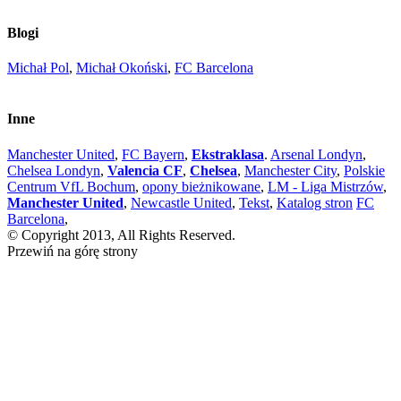
Blogi
Michał Pol
,
Michał Okoński
,
FC Barcelona
Inne
Manchester United
,
FC Bayern
,
Ekstraklasa
.
Arsenal Londyn
,
Chelsea Londyn
,
Valencia CF
,
Chelsea
,
Manchester City
,
Polskie
Centrum VfL Bochum
,
opony bieżnikowane
,
LM - Liga Mistrzów
,
Manchester United
,
Newcastle United
,
Tekst
,
Katalog stron
FC
Barcelona
,
© Copyright 2013, All Rights Reserved.
Przewiń na górę strony