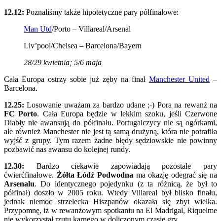
12.12:
Poznaliśmy także hipotetyczne pary półfinałowe:
Man Utd
/Porto – Villareal/Arsenal
Liv’pool/Chelsea – Barcelona/Bayern
28/29 kwietnia; 5/6 maja
Cała Europa ostrzy sobie już zęby na finał
Manchester United
–
Barcelona.
12.25:
Losowanie uważam za bardzo udane ;-) Pora na rewanż na
FC Porto
. Cała Europa będzie w lekkim szoku, jeśli Czerwone
Diabły nie awansują do półfinału. Portugalczycy nie są ogórkami,
ale również Manchester nie jest tą samą drużyną, która nie potrafiła
wyjść z grupy. Tym razem żadne błędy sędziowskie nie powinny
pozbawić nas awansu do kolejnej rundy.
12.30:
Bardzo ciekawie zapowiadają pozostałe pary
ćwierćfinałowe.
Żółta Łódź Podwodna
ma okazję odegrać się na
Arsenalu
. Do identycznego pojedynku (z ta różnicą, że był to
półfinał) doszło w 2005 roku. Wtedy Villareal był blisko finału,
jednak niemoc strzelecka Hiszpanów okazała się zbyt wielka.
Przypomnę, iż w rewanżowym spotkaniu na El Madrigal, Riquelme
nie wykorzystał rzutu karnego w doliczonym czasie gry.