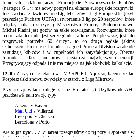
francuskich dziennikarzy, Europejskie Stowarzyszenie Klubów
(następca G-14) ma nowy pomysł na elitarne europejskie rozgrywki.
Idea zakłada zlikwidowanie Ligi Mistrzów i Ligi Europejskiej (czyli
przyszłego Pucharu UEFA) i stworzenie 3 lig po 20 zespołów, które
między sobą rozstrzygną Mistrzostwo Europy. Podobno nawet
Michel Platini jest gotów na takie rozwiązanie. Rozwiązanie, które
moim zdaniem nie jest szczególnie trafione. Po pierwsze, jeśli do
rozgrywek potrzeba 60 drużyn, to co druga będzie jakimś
słabeuszem. Po drugie, Premier League i Primera Division wcale nie
zanudzają kibiców i w zupełności ich satysfakcjonują. Obecna
formuła – faza pucharowa dostarcza największych emocji.
Przegrywający odpada i nie ma miejsca na jakiekolwiek kalkulacje.
12.00:
Zaczyna się relacja w TVP SPORT. A już się bałem, że Jan
Pospieszalski znowu zwycięży w starciu z Ligą Mistrzów.
Przy okazji witam kolegę z The Emirates ;-) Użytkownik AFC
przedstawił nam swoje typy:
Arsenal v Bayern
Man Utd
v Villareal
Liverpool v Chelsea
Barcelona v Porto
Ale to już było… Z Villareal rozegraliśmy do tej pory 4 spotkania w