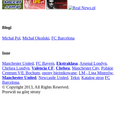
Blogi
Michał Pol
,
Michał Okoński
,
FC Barcelona
Inne
Manchester United
,
FC Bayern
,
Ekstraklasa
.
Arsenal Londyn
,
Chelsea Londyn
,
Valencia CF
,
Chelsea
,
Manchester City
,
Polskie
Centrum VfL Bochum
,
opony bieżnikowane
,
LM - Liga Mistrzów
,
Manchester United
,
Newcastle United
,
Tekst
,
Katalog stron
FC
Barcelona
,
© Copyright 2013, All Rights Reserved.
Przewiń na górę strony