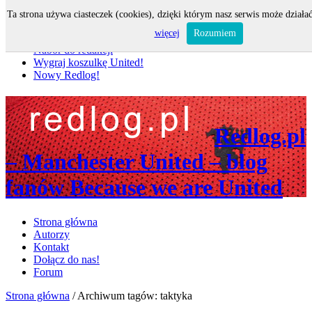
Ta strona używa ciasteczek (cookies), dzięki którym nasz serwis może działać
Nie przegap
więcej
Rozumiem
Nabór do redakcji
Wygraj koszulkę United!
Nowy Redlog!
Redlog.pl
– Manchester United – blog
fanów Because we are United
Strona główna
Autorzy
Kontakt
Dołącz do nas!
Forum
Strona główna
/
Archiwum tagów: taktyka