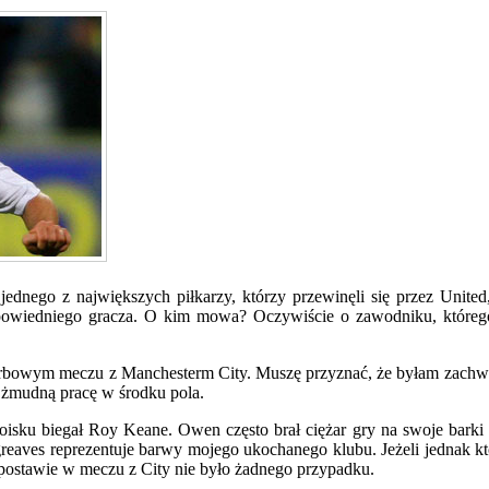
 jednego z największych piłkarzy, którzy przewinęli się przez Uni
odpowiedniego gracza. O kim mowa? Oczywiście o zawodniku, któreg
erbowym meczu z Manchesterm City. Muszę przyznać, że byłam zachwy
 żmudną pracę w środku pola.
oisku biegał Roy Keane. Owen często brał ciężar gry na swoje bark
reaves reprezentuje barwy mojego ukochanego klubu. Jeżeli jednak kto
 postawie w meczu z City nie było żadnego przypadku.