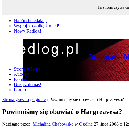
Ta strona używa ci
Nie przegap
Nabór do redakcji
Wygraj koszulkę United!
Nowy Redlog!
Redlog.pl – 
Strona główna
Autorzy
Kontakt
Dołącz do nas!
Forum
Strona główna
/
Ogólne
/
Powinniśmy się obawiać o Hargreavesa?
Powinniśmy się obawiać o Hargreavesa?
Napisane przez:
Michalina Chabowska
w
Ogólne
27 lipca 2008 o 12