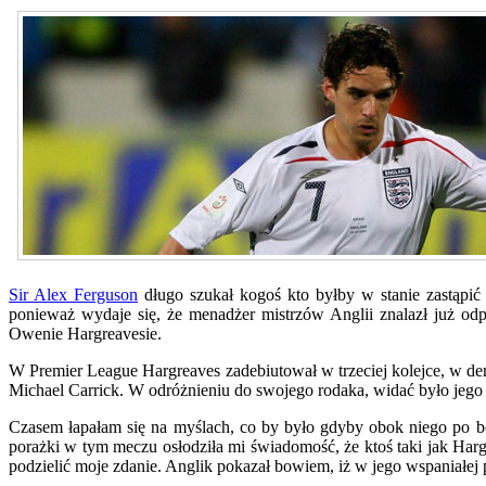
Sir Alex Ferguson
długo szukał kogoś kto byłby w stanie zastąpić
ponieważ wydaje się, że menadżer mistrzów Anglii znalazł już 
Owenie Hargreavesie.
W Premier League Hargreaves zadebiutował w trzeciej kolejce, w d
Michael Carrick. W odróżnieniu do swojego rodaka, widać było jego
Czasem łapałam się na myślach, co by było gdyby obok niego po b
porażki w tym meczu osłodziła mi świadomość, że ktoś taki jak Harg
podzielić moje zdanie. Anglik pokazał bowiem, iż w jego wspaniałej