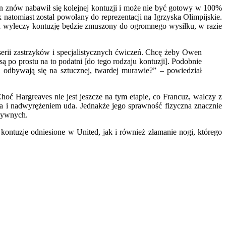
en znów nabawił się kolejnej kontuzji i może nie być gotowy w 100%
 natomiast został powołany do reprezentacji na Igrzyska Olimpijskie.
en wyleczy kontuzję będzie zmuszony do ogromnego wysiłku, w razie
erii zastrzyków i specjalistycznych ćwiczeń. Chcę żeby Owen
są po prostu na to podatni [do tego rodzaju kontuzji]. Podobnie
i odbywają się na sztucznej, twardej murawie?” – powiedział
oć Hargreaves nie jest jeszcze na tym etapie, co Francuz, walczy z
a i nadwyrężeniem uda. Jednakże jego sprawność fizyczna znacznie
nsywnych.
kontuzje odniesione w United, jak i również złamanie nogi, którego