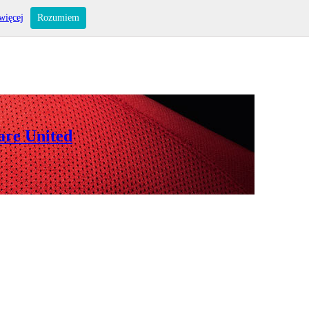
więcej
Rozumiem
are United