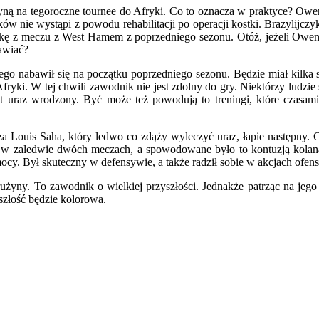
użyną na tegoroczne tournee do Afryki. Co to oznacza w praktyce? Ow
ów nie wystąpi z powodu rehabilitacji po operacji kostki. Brazylijczyk
artkę z meczu z West Hamem z poprzedniego sezonu. Otóż, jeżeli Ow
awiać?
nabawił się na początku poprzedniego sezonu. Będzie miał kilka s
fryki. W tej chwili zawodnik nie jest zdolny do gry. Niektórzy ludzie 
est uraz wrodzony. Być może też powodują to treningi, które czasam
Louis Saha, który ledwo co zdąży wyleczyć uraz, łapie następny. Ch
ł w zaledwie dwóch meczach, a spowodowane było to kontuzją kolan
ocy. Był skuteczny w defensywie, a także radził sobie w akcjach ofe
yny. To zawodnik o wielkiej przyszłości. Jednakże patrząc na jego 
yszłość będzie kolorowa.