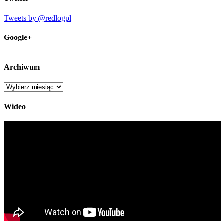
Tweets by @redlogpl
Google+
Archiwum
Archiwum
Wideo