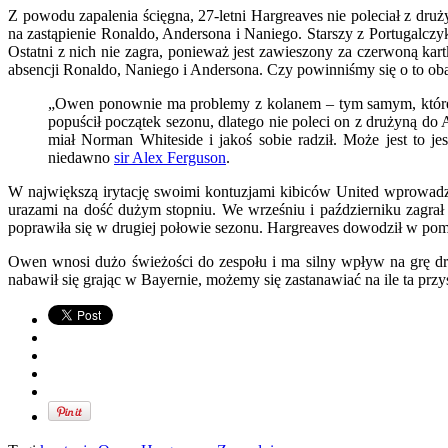
Z powodu zapalenia ścięgna, 27-letni Hargreaves nie poleciał z dr
na zastąpienie Ronaldo, Andersona i Naniego. Starszy z Portugalczyk
Ostatni z nich nie zagra, ponieważ jest zawieszony za czerwoną k
absencji Ronaldo, Naniego i Andersona. Czy powinniśmy się o to ob
„Owen ponownie ma problemy z kolanem – tym samym, którego 
popuścił początek sezonu, dlatego nie poleci on z drużyną do A
miał Norman Whiteside i jakoś sobie radził. Może jest to j
niedawno
sir Alex Ferguson
.
W największą irytację swoimi kontuzjami kibiców United wprowadza 
urazami na dość dużym stopniu. We wrześniu i październiku zagra
poprawiła się w drugiej połowie sezonu. Hargreaves dowodził w pom
Owen wnosi dużo świeżości do zespołu i ma silny wpływ na grę druż
nabawił się grając w Bayernie, możemy się zastanawiać na ile ta prz