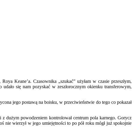
ted, Roya Keane’a. Czasownika „szukać” użyłam w czasie przeszłym,
o udało się nam pozyskać w zeszłorocznym okienku transferowym,
cona jego postawą na boisku, w przeciwieństwie do tego co pokazał
i i z dużym powodzeniem kontrolował centrum pola karnego. Gorycz
ś nie wierzył w jego umiejętności to po pół roku mógł już spokojnie