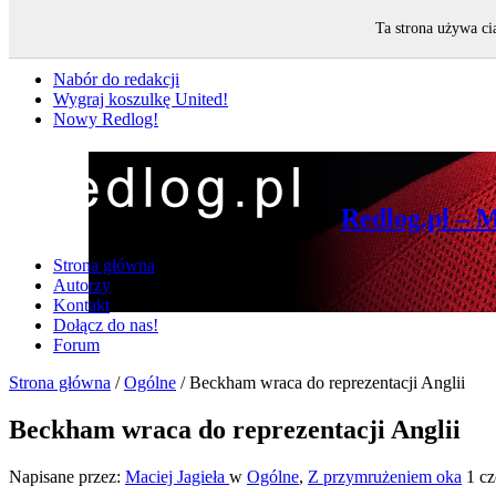
Ta strona używa ci
Nie przegap
Nabór do redakcji
Wygraj koszulkę United!
Nowy Redlog!
Redlog.pl – 
Strona główna
Autorzy
Kontakt
Dołącz do nas!
Forum
Strona główna
/
Ogólne
/
Beckham wraca do reprezentacji Anglii
Beckham wraca do reprezentacji Anglii
Napisane przez:
Maciej Jagieła
w
Ogólne
,
Z przymrużeniem oka
1 c