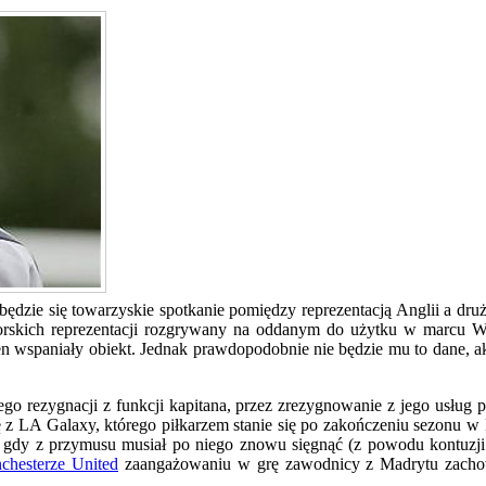
ie się towarzyskie spotkanie pomiędzy reprezentacją Anglii a druży
niorskich reprezentacji rozgrywany na oddanym do użytku w marcu
n wspaniały obiekt. Jednak prawdopodobnie nie będzie mu to dane, ak
o rezygnacji z funkcji kapitana, przez zrezygnowanie z jego usług pr
A Galaxy, którego piłkarzem stanie się po zakończeniu sezonu w Eur
e gdy z przymusu musiał po niego znowu sięgnąć (z powodu kontuzj
chesterze United
zaangażowaniu w grę zawodnicy z Madrytu zachowu