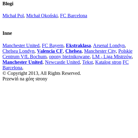
Blogi
Michał Pol
,
Michał Okoński
,
FC Barcelona
Inne
Manchester United
,
FC Bayern
,
Ekstraklasa
.
Arsenal Londyn
,
Chelsea Londyn
,
Valencia CF
,
Chelsea
,
Manchester City
,
Polskie
Centrum VfL Bochum
,
opony bieżnikowane
,
LM - Liga Mistrzów
,
Manchester United
,
Newcastle United
,
Tekst
,
Katalog stron
FC
Barcelona
,
© Copyright 2013, All Rights Reserved.
Przewiń na górę strony