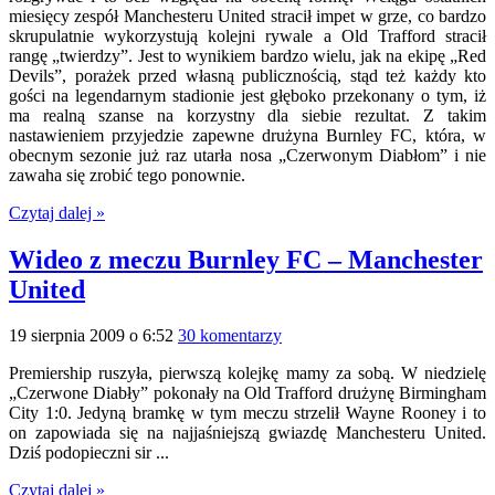
miesięcy zespół Manchesteru United stracił impet w grze, co bardzo
skrupulatnie wykorzystują kolejni rywale a Old Trafford stracił
rangę „twierdzy”. Jest to wynikiem bardzo wielu, jak na ekipę „Red
Devils”, porażek przed własną publicznością, stąd też każdy kto
gości na legendarnym stadionie jest głęboko przekonany o tym, iż
ma realną szanse na korzystny dla siebie rezultat. Z takim
nastawieniem przyjedzie zapewne drużyna Burnley FC, która, w
obecnym sezonie już raz utarła nosa „Czerwonym Diabłom” i nie
zawaha się zrobić tego ponownie.
Czytaj dalej »
Wideo z meczu Burnley FC – Manchester
United
19 sierpnia 2009 o 6:52
30 komentarzy
Premiership ruszyła, pierwszą kolejkę mamy za sobą. W niedzielę
„Czerwone Diabły” pokonały na Old Trafford drużynę Birmingham
City 1:0. Jedyną bramkę w tym meczu strzelił Wayne Rooney i to
on zapowiada się na najjaśniejszą gwiazdę Manchesteru United.
Dziś podopieczni sir ...
Czytaj dalej »