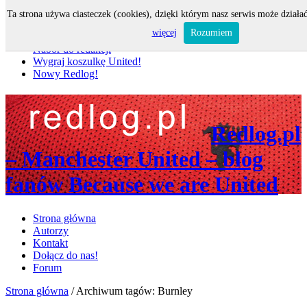
Ta strona używa ciasteczek (cookies), dzięki którym nasz serwis może działać
Nie przegap
więcej
Rozumiem
Nabór do redakcji
Wygraj koszulkę United!
Nowy Redlog!
Redlog.pl
– Manchester United – blog
fanów Because we are United
Strona główna
Autorzy
Kontakt
Dołącz do nas!
Forum
Strona główna
/
Archiwum tagów: Burnley