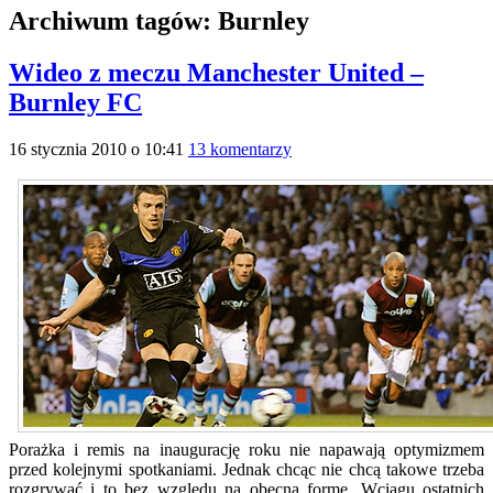
Archiwum tagów:
Burnley
Wideo z meczu Manchester United –
Burnley FC
16 stycznia 2010 o 10:41
13 komentarzy
Porażka i remis na inaugurację roku nie napawają optymizmem
przed kolejnymi spotkaniami. Jednak chcąc nie chcą takowe trzeba
rozgrywać i to bez względu na obecną formę. Wciągu ostatnich