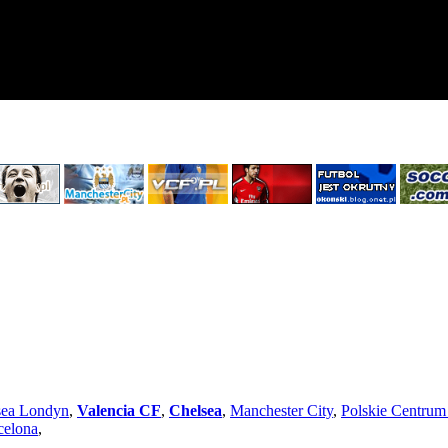
sea Londyn
,
Valencia CF
,
Chelsea
,
Manchester City
,
Polskie Centru
celona
,