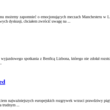
ezonu możemy zapomnieć o emocjonujących meczach Manchesteru w Lid
wych dyskusji, chciałem zwrócić uwagę na ...
yjazdowego spotkania z Benficą Lizbona, którego nie zdołał rozstrzy
..
ed
zęciem najważniejszych europejskich rozgrywek wrzuci prawdziwy piąty
a trudnym ...