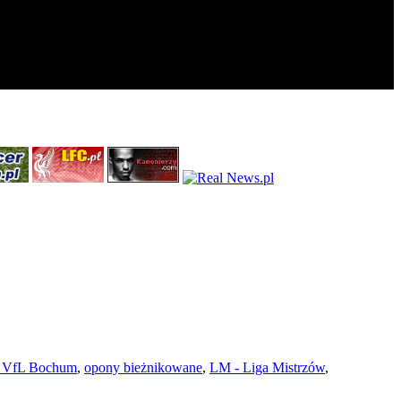
m VfL Bochum
,
opony bieżnikowane
,
LM - Liga Mistrzów
,