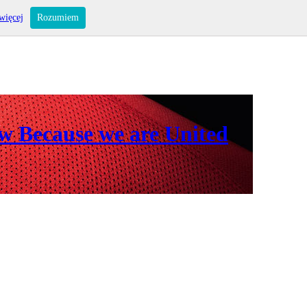
więcej
Rozumiem
ów Because we are United