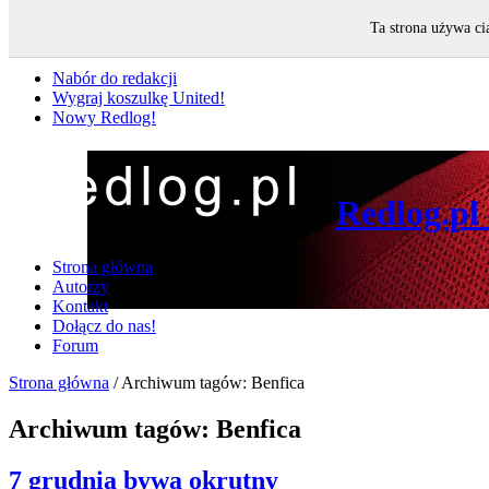
Ta strona używa ci
Nie przegap
Nabór do redakcji
Wygraj koszulkę United!
Nowy Redlog!
Redlog.pl
Strona główna
Autorzy
Kontakt
Dołącz do nas!
Forum
Strona główna
/
Archiwum tagów: Benfica
Archiwum tagów:
Benfica
7 grudnia bywa okrutny