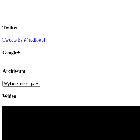
Twitter
Tweets by @redlogpl
Google+
Archiwum
Archiwum
Wideo