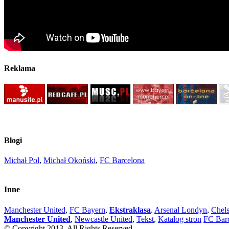
Reklama
Blogi
Michał Pol
,
Michał Okoński
,
FC Barcelona
Inne
Manchester United
,
FC Bayern
,
Ekstraklasa
.
Arsenal Londyn
,
Chel
Manchester United
,
Newcastle United
,
Tekst
,
Katalog stron
FC Bar
© Copyright 2013, All Rights Reserved.