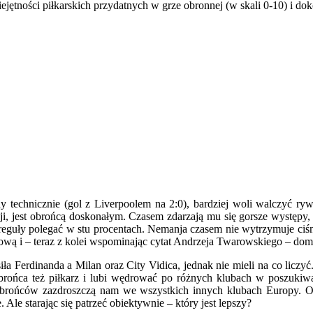
jętności piłkarskich przydatnych w grze obronnej (w skali 0-10) i do
 technicznie (gol z Liverpoolem na 2:0), bardziej woli walczyć ryw
 jest obrońcą doskonałym. Czasem zdarzają mu się gorsze występy, ale
reguły polegać w stu procentach. Nemanja czasem nie wytrzymuje ciśni
 głową i – teraz z kolei wspominając cytat Andrzeja Twarowskiego – dom
iła Ferdinanda a Milan oraz City Vidica, jednak nie mieli na co licz
obrońca też piłkarz i lubi wędrować po różnych klubach w poszuki
 obrońców zazdroszczą nam we wszystkich innych klubach Europy. Ocz
. Ale starając się patrzeć obiektywnie – który jest lepszy?