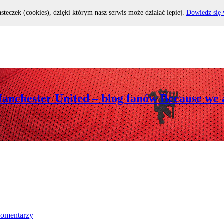
asteczek (cookies), dzięki którym nasz serwis może działać lepiej.
Dowiedz się 
Manchester United – blog fanów Because we 
komentarzy