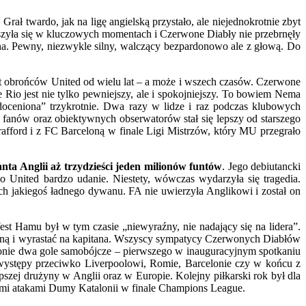
. Grał twardo, jak na ligę angielską przystało, ale niejednokrotnie zbyt
ruszyła się w kluczowych momentach i Czerwone Diabły nie przebrnęły
a. Pewny, niezwykle silny, walczący bezpardonowo ale z głową. Do
uet obrońców United od wielu lat – a może i wszech czasów. Czerwone
e Rio jest nie tylko pewniejszy, ale i spokojniejszy. To bowiem Nema
 „doceniona” trzykrotnie. Dwa razy w lidze i raz podczas klubowych
lu fanów oraz obiektywnych obserwatorów stał się lepszy od starszego
afford i z FC Barceloną w finale Ligi Mistrzów, który MU przegrało
nta Anglii aż trzydzieści jeden milionów funtów
. Jego debiutancki
o United bardzo udanie. Niestety, wówczas wydarzyła się tragedia.
ach jakiegoś ładnego dywanu. FA nie uwierzyła Anglikowi i został on
est Hamu był w tym czasie „niewyraźny, nie nadający się na lidera”.
sywną i wyrastać na kapitana. Wszyscy sympatycy Czerwonych Diabłów
ezonie dwa gole samobójcze – pierwszego w inauguracyjnym spotkaniu
 występy przeciwko Liverpoolowi, Romie, Barcelonie czy w końcu z
szej drużyny w Anglii oraz w Europie. Kolejny piłkarski rok był dla
ywnymi atakami Dumy Katalonii w finale Champions League.