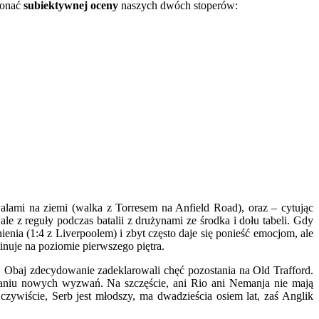
konać
subiektywnej oceny
naszych dwóch stoperów:
alami na ziemi (walka z Torresem na Anfield Road), oraz – cytując
 z reguły podczas batalii z drużynami ze środka i dołu tabeli. Gdy
enia (1:4 z Liverpoolem) i zbyt często daje się ponieść emocjom, ale
inuje na poziomie pierwszego piętra.
yć. Obaj zdecydowanie zadeklarowali chęć pozostania na Old Trafford.
waniu nowych wyzwań. Na szczęście, ani Rio ani Nemanja nie mają
ywiście, Serb jest młodszy, ma dwadzieścia osiem lat, zaś Anglik