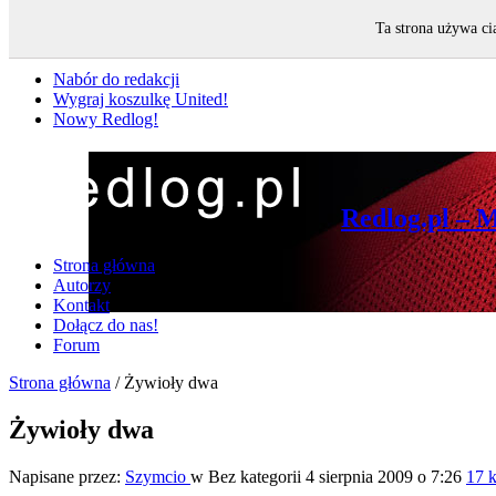
Ta strona używa ci
Nie przegap
Nabór do redakcji
Wygraj koszulkę United!
Nowy Redlog!
Redlog.pl – 
Strona główna
Autorzy
Kontakt
Dołącz do nas!
Forum
Strona główna
/
Żywioły dwa
Żywioły dwa
Napisane przez:
Szymcio
w Bez kategorii
4 sierpnia 2009 o 7:26
17 