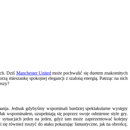
ch. Dziś
Manchester United
może pochwalić się duetem znakomitych
ą mieszankę spokojnej elegancji z szaloną energią. Patrząc na nich
pszy?
manja. Jednak gdybyśmy wspominali bardziej spektakularne występy
ak wspominałem, uzupełniają się poprzez swoje odmienne style gry.
w sytuacjach jeden na jeden, gdyż tam może zaprezentować kolejny
i się również ruszyć do ataku pokazując fantastyczne, jak na obrońcę,