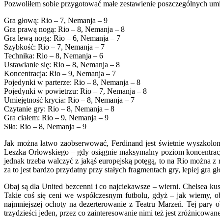
Pozwoliłem sobie przygotować małe zestawienie poszczególnych umie
Gra głową: Rio – 7, Nemanja – 9
Gra prawą nogą: Rio – 8, Nemanja – 8
Gra lewą nogą: Rio – 6, Nemanja – 7
Szybkość: Rio – 7, Nemanja – 7
Technika: Rio – 8, Nemanja – 6
Ustawianie się: Rio – 8, Nemanja – 8
Koncentracja: Rio – 9, Nemanja – 7
Pojedynki w parterze: Rio – 8, Nemanja – 8
Pojedynki w powietrzu: Rio – 7, Nemanja – 8
Umiejętność krycia: Rio – 8, Nemanja – 7
Czytanie gry: Rio – 8, Nemanja – 8
Gra ciałem: Rio – 9, Nemanja – 9
Siła: Rio – 8, Nemanja – 9
Jak można łatwo zaobserwować, Ferdinand jest świetnie wyszkolony
Leszka Orłowskiego – gdy osiągnie maksymalny poziom koncentracji,
jednak trzeba walczyć z jakąś europejską potęgą, to na Rio można z 
za to jest bardzo przydatny przy stałych fragmentach gry, lepiej gra
Obaj są dla United bezcenni i co najciekawsze – wierni. Chelsea kus
Takie coś się ceni we współczesnym futbolu, gdyż – jak wiemy, 
najmniejszej ochoty na dezerterowanie z Teatru Marzeń. Tej pary
trzydzieści jeden, przez co zainteresowanie nimi też jest zróżnicowane