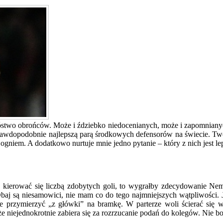
two obrońców. Może i ździebko niedocenianych, może i zapomniany
awdopodobnie najlepszą parą środkowych defensorów na świecie. Tworz
ogniem. A dodatkowo nurtuje mnie jedno pytanie – który z nich jest le
my kierować się liczbą zdobytych goli, to wygrałby zdecydowanie Ne
aj są niesamowici, nie mam co do tego najmniejszych wątpliwości. J
ie przymierzyć „z główki” na bramkę. W parterze woli ścierać się 
że niejednokrotnie zabiera się za rozrzucanie podań do kolegów. Nie bo