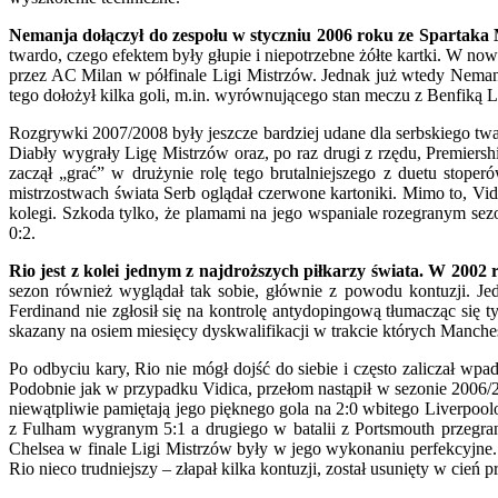
Nemanja dołączył do zespołu w styczniu 2006 roku ze Spartaka
twardo, czego efektem były głupie i niepotrzebne żółte kartki. W n
przez AC Milan w półfinale Ligi Mistrzów. Jednak już wtedy Nema
tego dołożył kilka goli, m.in. wyrównującego stan meczu z Benfiką L
Rozgrywki 2007/2008 były jeszcze bardziej udane dla serbskiego twa
Diabły wygrały Ligę Mistrzów oraz, po raz drugi z rzędu, Premiershi
zaczął „grać” w drużynie rolę tego brutalniejszego z duetu stoper
mistrzostwach świata Serb oglądał czerwone kartoniki. Mimo to, Vidi
kolegi. Szkoda tylko, że plamami na jego wspaniale rozegranym sez
0:2.
Rio jest z kolei jednym z najdroższych piłkarzy świata. W 2002 
sezon również wyglądał tak sobie, głównie z powodu kontuzji. Jed
Ferdinand nie zgłosił się na kontrolę antydopingową tłumacząc się 
skazany na osiem miesięcy dyskwalifikacji w trakcie których Manches
Po odbyciu kary, Rio nie mógł dojść do siebie i często zaliczał wp
Podobnie jak w przypadku Vidica, przełom nastąpił w sezonie 2006/
niewątpliwie pamiętają jego pięknego gola na 2:0 wbitego Liverpoo
z Fulham wygranym 5:1 a drugiego w batalii z Portsmouth przegra
Chelsea w finale Ligi Mistrzów były w jego wykonaniu perfekcyjne. 
Rio nieco trudniejszy – złapał kilka kontuzji, został usunięty w cie