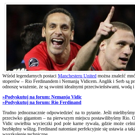
Wśród legendarnych postaci
Manchesteru United
można znaleźć mnós
stoperów – Rio Ferdinandem i Nemanją Vidicem. Anglik i Serb są pr
odnoszę wrażenie, że są swoimi idealnymi przeciwieństwami, wodą i 
»Podyskutuj na forum: Nemanja Vidic
»Podyskutuj na forum: Rio Ferdinand
Trudno jednoznacznie odpowiedzieć na to pytanie. Jeśli mielibyś
przeciwko gigantom – na pierwszym miejscu postawilibyśmy Rio. Ob
Vidic uwielbia wycieczki pod pole karne rywala, gdzie może celn
bezbłędny wślizg. Ferdinand natomiast perfekcyjnie się ustawia a tak
wyszkolenie techniczne.