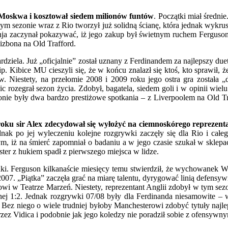
 Moskwa i kosztował siedem milionów funtów
. Początki miał średnie
owym sezonie wraz z Rio tworzył już solidną ścianę, która jednak wyk
nja zaczynał pokazywać, iż jego zakup był świetnym ruchem Ferguson
izbona na Old Trafford.
rdziela. Już „oficjalnie” został uznany z Ferdinandem za najlepszy d
p. Kibice MU cieszyli się, że w końcu znalazł się ktoś, kto sprawił, ż
ów. Niestety, na przełomie 2008 i 2009 roku jego ostra gra została
c rozegrał sezon życia. Zdobył, bagatela, siedem goli i w opinii wie
onie były dwa bardzo prestiżowe spotkania – z Liverpoolem na Old Tr
roku sir Alex zdecydował się wyłożyć na ciemnoskórego reprezenta
nak po jej wyleczeniu kolejne rozgrywki zaczęły się dla Rio i całeg
tym, iż na śmierć zapomniał o badaniu a w jego czasie szukał w sklep
ter z hukiem spadł z pierwszego miejsca w lidze.
adki. Ferguson kilkanaście miesięcy temu stwierdził, że wychowanek W
2007. „Piątka” zaczęła grać na miarę talentu, dyrygować linią defen
lowi w Teatrze Marzeń. Niestety, reprezentant Anglii zdobył w tym s
nej 1:2. Jednak rozgrywki 07/08 były dla Ferdinanda niesamowite –
Bez niego o wiele trudniej byłoby Manchesterowi zdobyć tytuły najlep
ń przez Vidica i podobnie jak jego koledzy nie poradził sobie z ofens