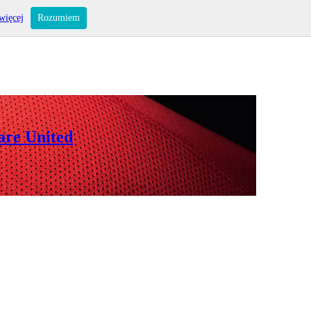
więcej
Rozumiem
are United