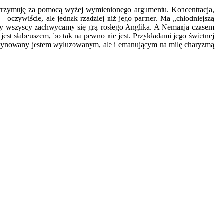
podtrzymuję za pomocą wyżej wymienionego argumentu. Koncentracja,
– oczywiście, ale jednak rzadziej niż jego partner. Ma „chłodniejszą
guły wszyscy zachwycamy się grą rosłego Anglika. A Nemanja czasem
 jest słabeuszem, bo tak na pewno nie jest. Przykładami jego świetnej
ascynowany jestem wyluzowanym, ale i emanującym na milę charyzmą