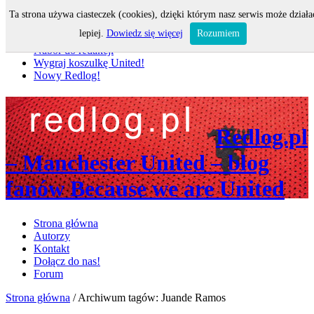
Ta strona używa ciasteczek (cookies), dzięki którym nasz serwis może działa
Nie przegap
lepiej.
Dowiedz się więcej
Rozumiem
Nabór do redakcji
Wygraj koszulkę United!
Nowy Redlog!
Redlog.pl
– Manchester United – blog
fanów Because we are United
Strona główna
Autorzy
Kontakt
Dołącz do nas!
Forum
Strona główna
/
Archiwum tagów: Juande Ramos