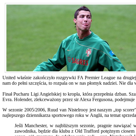
United właśnie zakończyło rozgrywki FA Premier League na drugiej
nam do pełni szczęścia, to rozpala on w nas płomyk nadziei. Nie dla 
Finał Pucharu Ligi Angielskiej to kropla, która przepełnia dzban.
Evra. Holender, zlekceważony przez sir Alexa Fergusona, podejmuje d
W sezonie 2005/2006, Ruud van Nistelrooy jest naszym „top score
najlepszego dziennikarza sportowego roku w Anglii, na temat sprze
Jeśli Manchester, w najbliższym sezonie, pragnie nawiązać 
zawodnika, będzie dla klubu z Old Trafford potężnym ciosem 