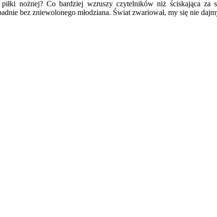
i piłki nożnej? Co bardziej wzruszy czytelników niż ściskająca za 
padnie bez zniewolonego młodziana. Świat zwariował, my się nie dajm