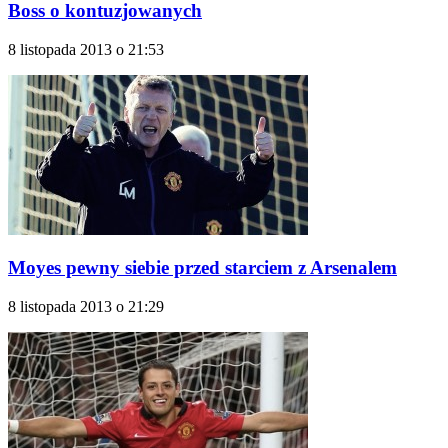
Boss o kontuzjowanych
8 listopada 2013 o 21:53
Moyes pewny siebie przed starciem z Arsenalem
8 listopada 2013 o 21:29