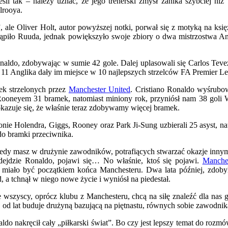
śli tak – należy uznać, że jego trenerski zmysł zanika szybciej ni
lrooya.
”, ale Oliver Holt, autor powyższej notki, porwał się z motyką na ksi
tąpiło Ruuda, jednak powiększyło swoje zbiory o dwa mistrzostwa An
naldo, zdobywając w sumie 42 gole. Dalej uplasowali się Carlos Tev
z 11 Anglika dały im miejsce w 10 najlepszych strzelców FA Premier L
k strzelonych przez
Manchester United
. Cristiano Ronaldo wyśrubow
Rooneyem 31 bramek, natomiast miniony rok, przyniósł nam 38 goli 
okazuje się, że właśnie teraz zdobywamy więcej bramek.
zonie Holendra, Giggs, Rooney oraz Park Ji-Sung uzbierali 25 asyst, na
do bramki przeciwnika.
iedy masz w drużynie zawodników, potrafiących stwarzać okazje innym,
odejdzie Ronaldo, pojawi się… No właśnie, ktoś się pojawi.
Manche
 miało być początkiem końca Manchesteru. Dwa lata później, zdobyl
, a tchnął w niego nowe życie i wyniósł na piedestał.
wszyscy, oprócz klubu z Manchesteru, chcą na siłę znaleźć dla nas g
, od lat buduje drużyną bazującą na piętnastu, równych sobie zawodni
do nakręcił cały „piłkarski świat”. Bo czy jest lepszy temat do rozmów,