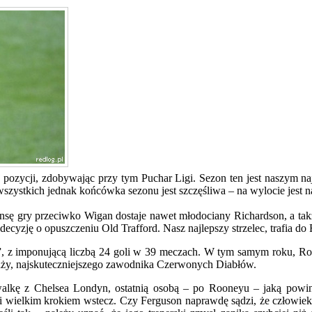
 pozycji, zdobywając przy tym Puchar Ligi. Sezon ten jest naszym n
wszystkich jednak końcówka sezonu jest szczęśliwa – na wylocie jest na
 Szansę gry przeciwko Wigan dostaje nawet młodociany Richardson, a t
ecyzję o opuszczeniu Old Trafford. Nasz najlepszy strzelec, trafia do
r”, z imponującą liczbą 24 goli w 39 meczach. W tym samym roku, R
daży, najskuteczniejszego zawodnika Czerwonych Diabłów.
walkę z Chelsea Londyn, ostatnią osobą – po Rooneyu – jaką powini
i wielkim krokiem wstecz. Czy Ferguson naprawdę sądzi, że człowiek-