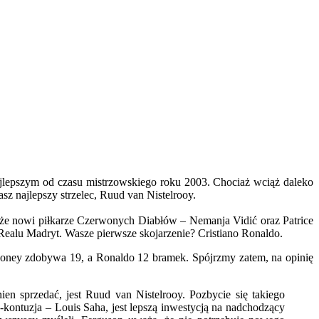
ajlepszym od czasu mistrzowskiego roku 2003. Chociaż wciąż daleko
sz najlepszy strzelec, Ruud van Nistelrooy.
akże nowi piłkarze Czerwonych Diabłów – Nemanja Vidić oraz Patrice
 Realu Madryt. Wasze pierwsze skojarzenie? Cristiano Ronaldo.
ooney zdobywa 19, a Ronaldo 12 bramek. Spójrzmy zatem, na opinię
en sprzedać, jest Ruud van Nistelrooy. Pozbycie się takiego
kontuzja – Louis Saha, jest lepszą inwestycją na nadchodzący