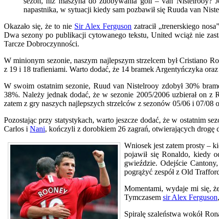
sezon, niż maszyna do zdobywania goli – van Nistelrooy? Je
napastnika, w sytuacji kiedy sam pozbawił się Ruuda van Niste
Okazało się, że to nie
Sir Alex Ferguson
zatracił „trenerskiego nosa
Dwa sezony po publikacji cytowanego tekstu, United wciąż nie zas
Tarcze Dobroczynności.
W minionym sezonie, naszym najlepszym strzelcem był Cristiano Ro
z 19 i 18 trafieniami. Warto dodać, że 14 bramek Argentyńczyka ora
W swoim ostatnim sezonie, Ruud van Nistelrooy zdobył 30% brame
38%. Należy jednak dodać, że w sezonie 2005/2006 uzbierał on z 
zatem z gry naszych najlepszych strzelców z sezonów 05/06 i 07/08 
Pozostając przy statystykach, warto jeszcze dodać, że w ostatnim se
Carlos i
Nani
, kończyli z dorobkiem 26 zagrań, otwierających drogę 
Wniosek jest zatem prosty – k
pojawił się Ronaldo, kiedy 
gwieździe. Odejście Cantony,
pogrążyć zespół z Old Trafford
Momentami, wydaje mi się, że 
Tymczasem
sir Alex Ferguson
Spiralę szaleństwa wokół Ronal