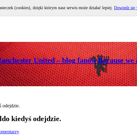
asteczek (cookies), dzięki którym nasz serwis może działać lepiej.
Dowiedz się 
Manchester United – blog fanów Because we 
 odejdzie.
do kiedyś odejdzie.
omentarzy