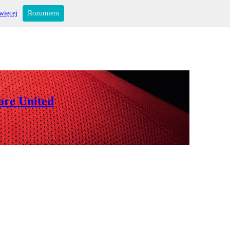
więcej
Rozumiem
are United