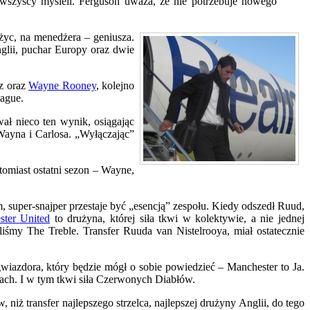
ż wszyscy myśleli. Ferguson uważa, że nie potrzebuje nowego
ężyc, na menedżera – geniusza.
glii, puchar Europy oraz dwie
ez oraz
Wayne Rooney
, kolejno
eague.
ał nieco ten wynik, osiągając
Wayna i Carlosa. „Wyłączając”
tomiast ostatni sezon – Wayne,
 super-snajper przestaje być „esencją” zespołu. Kiedy odszedł Ruud,
ster United
to drużyna, której siła tkwi w kolektywie, a nie jednej
iśmy The Treble. Transfer Ruuda van Nistelrooya, miał ostatecznie
wiazdora, który będzie mógł o sobie powiedzieć – Manchester to Ja.
kach. I w tym tkwi siła Czerwonych Diabłów.
 niż transfer najlepszego strzelca, najlepszej drużyny Anglii, do tego