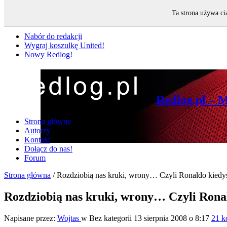
Ta strona używa ci
Nie przegap
Nabór do redakcji
Wygraj koszulkę United!
Nowy Redlog!
Redlog.pl – 
Strona główna
Autorzy
Kontakt
Dołącz do nas!
Forum
Strona główna
/
Rozdziobią nas kruki, wrony… Czyli Ronaldo kiedyś
Rozdziobią nas kruki, wrony… Czyli Ronal
Napisane przez:
Wojtas
w Bez kategorii
13 sierpnia 2008 o 8:17
21 k