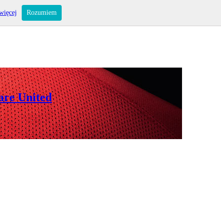
więcej
Rozumiem
are United