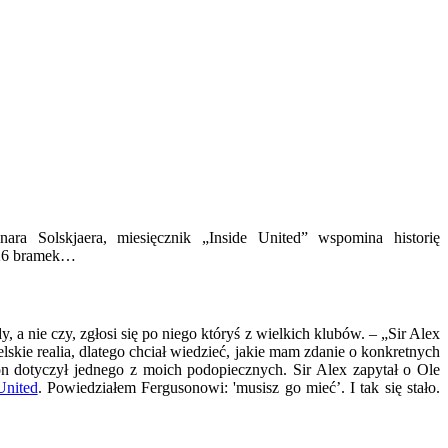
a Solskjaera, miesięcznik „Inside United” wspomina historię
 126 bramek…
, a nie czy, zgłosi się po niego któryś z wielkich klubów. – „Sir Alex
kie realia, dlatego chciał wiedzieć, jakie mam zdanie o konkretnych
on dotyczył jednego z moich podopiecznych. Sir Alex zapytał o Ole
United
. Powiedziałem Fergusonowi: 'musisz go mieć’. I tak się stało.