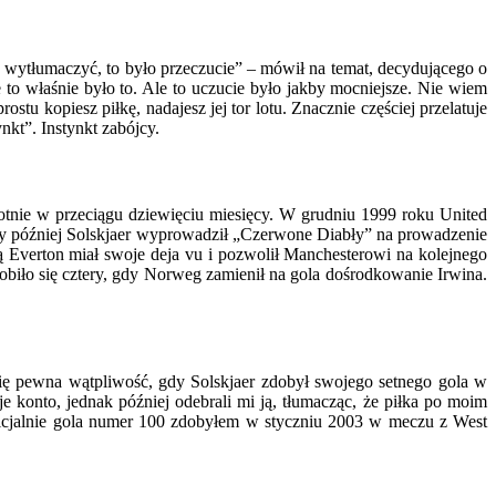
wytłumaczyć, to było przeczucie” – mówił na temat, decydującego o
 to właśnie było to. Ale to uczucie było jakby mocniejsze. Nie wiem
stu kopiesz piłkę, nadajesz jej tor lotu. Znacznie częściej przelatuje
nkt”. Instynkt zabójcy.
rotnie w przeciągu dziewięciu miesięcy. W grudniu 1999 roku United
uty później Solskjaer wyprowadził „Czerwone Diabły” na prowadzenie
ą Everton miał swoje deja vu i pozwolił Manchesterowi na kolejnego
obiło się cztery, gdy Norweg zamienił na gola dośrodkowanie Irwina.
się pewna wątpliwość, gdy Solskjaer zdobył swojego setnego gola w
onto, jednak później odebrali mi ją, tłumacząc, że piłka po moim
 oficjalnie gola numer 100 zdobyłem w styczniu 2003 w meczu z West