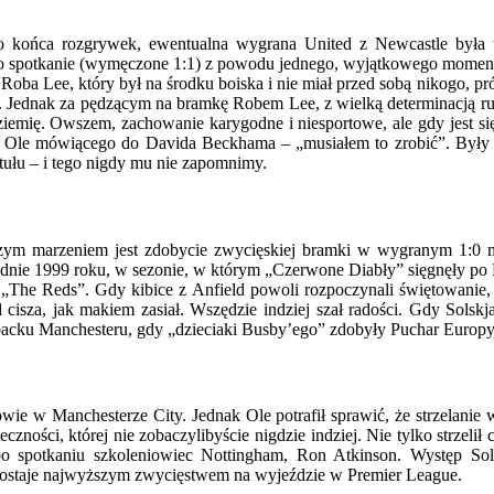
do końca rozgrywek, ewentualna wygrana United z Newcastle była w
to spotkanie (wymęczone 1:1) z powodu jednego, wyjątkowego moment
 Roba Lee, który był na środku boiska i nie miał przed sobą nikogo, 
. Jednak za pędzącym na bramkę Robem Lee, z wielką determinacją ru
iemię. Owszem, zachowanie karygodne i niesportowe, ale gdy jest się 
ła Ole mówiącego do Davida Beckhama – „musiałem to zrobić”. Były z
tułu – i tego nigdy mu nie zapomnimy.
szym marzeniem jest zdobycie zwycięskiej bramki w wygranym 1:0 m
udnie 1999 roku, w sezonie, w którym „Czerwone Diabły” sięgnęły po 
 „The Reds”. Gdy kibice z Anfield powoli rozpoczynali świętowani
isza, jak makiem zasiał. Wszędzie indziej szał radości. Gdy Solskjae
backu Manchesteru, gdy „dzieciaki Busby’ego” zdobyły Puchar Europ
erowie w Manchesterze City. Jednak Ole potrafił sprawić, że strzelani
zności, której nie zobaczylibyście nigdzie indziej. Nie tylko strzelił 
po spotkaniu szkoleniowiec Nottingham, Ron Atkinson. Występ Sols
zostaje najwyższym zwycięstwem na wyjeździe w Premier League.