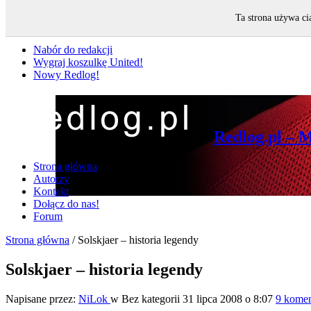
Ta strona używa ci
Nie przegap
Nabór do redakcji
Wygraj koszulkę United!
Nowy Redlog!
Redlog.pl – 
Strona główna
Autorzy
Kontakt
Dołącz do nas!
Forum
Strona główna
/
Solskjaer – historia legendy
Solskjaer – historia legendy
Napisane przez:
NiLok
w Bez kategorii
31 lipca 2008 o 8:07
9 komen