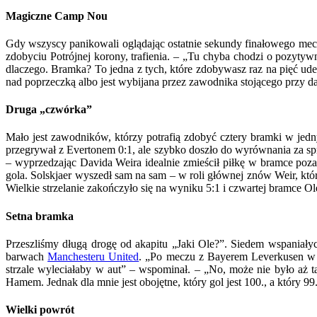
Magiczne Camp Nou
Gdy wszyscy panikowali oglądając ostatnie sekundy finałowego mec
zdobyciu Potrójnej korony, trafienia. – „Tu chyba chodzi o pozytyw
dlaczego. Bramka? To jedna z tych, które zdobywasz raz na pięć uderze
nad poprzeczką albo jest wybijana przez zawodnika stojącego przy dal
Druga „czwórka”
Mało jest zawodników, którzy potrafią zdobyć cztery bramki w jedn
przegrywał z Evertonem 0:1, ale szybko doszło do wyrównania za sp
– wyprzedzając Davida Weira idealnie zmieścił piłkę w bramce poza
gola. Solskjaer wyszedł sam na sam – w roli głównej znów Weir, któ
Wielkie strzelanie zakończyło się na wyniku 5:1 i czwartej bramce Ol
Setna bramka
Przeszliśmy długą drogę od akapitu „Jaki Ole?”. Siedem wspaniały
barwach
Manchesteru United
. „Po meczu z Bayerem Leverkusen w 2
strzale wyleciałaby w aut” – wspominał. – „No, może nie było aż t
Hamem. Jednak dla mnie jest obojętne, który gol jest 100., a który 
Wielki powrót