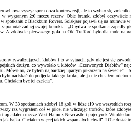
ferowi towarzyszył spora doza kontrowersji, ale to szybko się zmieniło
rk w wygranym 2:0 meczu rezerw. Obie bramki zdobył oczywiście
 spotkaniu z Blackburn Rovers. Solskjaer pojawił się na murawie w 
e zapomniał żadnej swojej bramki. – „Obydwa te spotkania zapadły 
zerw. A zdobycie pierwszego gola na Old Trafford było dla mnie n
e strony rywalizujących klubów i to w sytuacji, gdy nie jest się zaw
opejskich drużyn, co wywołało u kibiców „Czerwonych Diabłów” najcza
u. Mówił mi, że byłem najbardziej upartym piłkarzem na świecie” – So
yło naciskać do podjęcia takiego kroku, ale ja nie chciałem odchodzi
. Chciałem być jej częścią”.
feum. W 33 spotkaniach zdobył 18 goli w lidze (19 we wszystkich rozg
ierwszy raz wygrałem coś w piłce, nie wliczając trofeów, które zdo
rem i oglądałem mecze West Hamu z Newcastle i pojedynek Wimbled
ło jak bajka. Chciałem więcej takich wspaniałych chwil”. I Ole dostał t