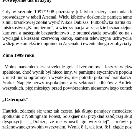
Poświęcenie dla drużyny
Gdy w sezonie 1997/1998 pozostały już tylko cztery spotkania 
prowadzący w tabeli Arsenal. Wielu kibiców doskonale pamięta tam
z linii bramkowej zdołał wybić Nikos Dabizas. Futbolówka trafiła do
mistrzostwo „Kanonierom”, a więc sytuacja w zasadzie beznadziejna
karnym, a następnie bezpardonowo i z premedytacją powalić go na z
wyciągał z kieszeni czerwoną kartkę, kamera telewizyjna uchwyci
wślizg w kontekście dogonienia Arsenalu i ewentualnego zdobycia ty
Zima 1999 roku
„Moim marzeniem jest strzelenie gola Liverpoolowi. Jeszcze więk
spełnione, choć wynik był nieco inny, w pamiętne styczniowe popoł
United mimo ogromnych wysiłków, nie potrafił pokonać bramkarza
Yorke. Napięte nerwy uspokojone, a w sektorach kibiców z Anfield c
wszystkich, pięć miesięcy przed powtórzeniem niesamowitego come
„Czteropak”
Hattricki zdarzają się teraz tak często, jak długo panujący menedż
spotkaniu z Nottingham Forest, Solskjaer dał przykład zabójczej skutec
dyspozycji. – „Dobrze, że nie wpuścili go wcześniej” – mówił 
zażenowanego swoim wyczynem. Wynik 8:1, tak jest, 8:1, ciągle po