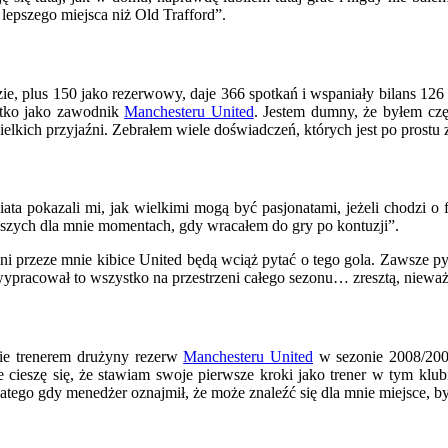
lepszego miejsca niż Old Trafford”.
e, plus 150 jako rezerwowy, daje 366 spotkań i wspaniały bilans 12
stko jako zawodnik
Manchesteru United
. Jestem dumny, że byłem czę
ielkich przyjaźni. Zebrałem wiele doświadczeń, których jest po prostu
wiata pokazali mi, jak wielkimi mogą być pasjonatami, jeżeli chodzi
ejszych dla mnie momentach, gdy wracałem do gry po kontuzji”.
i przeze mnie kibice United będą wciąż pytać o tego gola. Zawsze pyt
ł wypracował to wszystko na przestrzeni całego sezonu… zresztą, niewa
nie trenerem drużyny rezerw
Manchesteru United
w sezonie 2008/2009
le cieszę się, że stawiam swoje pierwsze kroki jako trener w tym k
dlatego gdy menedżer oznajmił, że może znaleźć się dla mnie miejsce, 