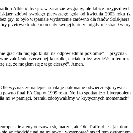
ton Athletic był już w zasadzie wygrany, ale kibice przyjezdnych
Solskjaer zdobył swojego pierwszego gola od kwietnia 2003 roku (z
bez gry, to było wspaniałe wydarzenie zarówno dla fanów Solskjaera,
óry przetrwał trudne momenty swojej kariery i nigdy nie stracił wiary
anie grać dla mojego klubu na odpowiednim poziomie” – przyznał. –
ne założenie czerwonej koszulki, chciałem też wznieść trofeum za
zę się, że mogłem się z tego cieszyć”. Amen.
 Ole wyznał, że najlepiej smakuje pokonanie odwiecznego rywala. –
a pewno finał FA Cup w 1999 roku. No i to spotkanie z Liverpoolem
adła mi w pamięci, bramki zdobywaliśmy w krytycznych momentach”.
ropejskie areny odczuwa się inaczej, ale Old Trafford jest jak dom i
ałem się wychodzić tutaj na murawę i występować przed tym ogromnym