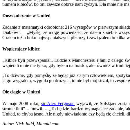
tłumem kibiców, bo oni zawsze dobrze nam życzyli. Dla mnie nie ma 
Doświadczenie w United
Zadanie z matematyki odrobione: 216 występów w pierwszym składzi
Diabłów”. – „Myślę, że mogę powiedzieć, że dałem z siebie wszy
Grałem też u boku najwspanialszych piłkarzy i zawiązałem tu kilka w
Wspierający kibice
„Kibice byli przewspaniali. Ludzie z Manchesteru i fani z całego ś
wspierali mnie nie tylko, gdy byłem na boisku, ale również w trudni
„To dziwne, gdy pomyślę, że będąc już starym człowiekiem, spotykan
ja go wygrałem, wygrała go drużyna, to nie był mój strzał, to zespó
Ole ciągle w United
W maju 2008 roku,
sir Alex Ferguson
wyjawił, że Solskjaer zosta
stronie linii” – mówił. – „To będzie bardzo wymagające zadanie, a
United, to chyba jasne. Ale nigdy niewiadomo czy będą cię chcieli, 
Autor: Nick Judd, Manutd.com