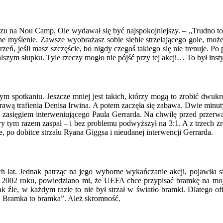
zu na Nou Camp, Ole wydawał się być najspokojniejszy. – „Trudno to 
ne myślenie. Zawsze wyobrażasz sobie siebie strzelającego gole, może
ń, jeśli masz szczęście, bo nigdy czegoś takiego się nie trenuje. Po pro
szym słupku. Tyle rzeczy mogło nie pójść przy tej akcji… To był insty
ym spotkaniu. Jeszcze mniej jest takich, którzy mogą to zrobić dwuk
rawą trafienia Denisa Irwina. A potem zaczęła się zabawa. Dwie min
 zasięgiem interweniującego Paula Gerrarda. Na chwilę przed przerw
ry tym razem zaspał – i bez problemu podwyższył na 3:1. A z trzech zr
e, po dobitce strzału Ryana Giggsa i nieudanej interwencji Gerrarda.
ch lat. Jednak patrząc na jego wyborne wykańczanie akcji, pojawiła 
002 roku, powiedziano mi, że UEFA chce przypisać bramkę na moje k
ak źle, w każdym razie to nie był strzał w światło bramki. Dlatego
99. Bramka to bramka”. Ależ skromność.