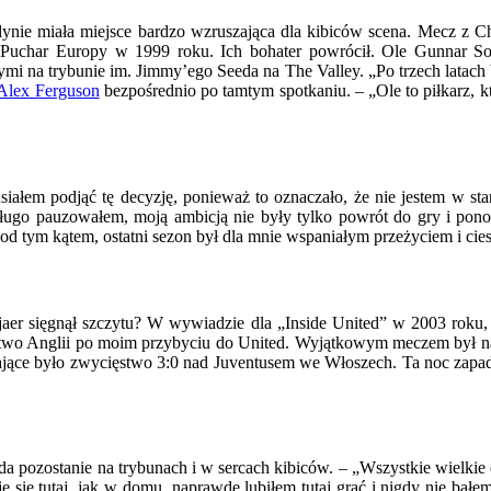
 miała miejsce bardzo wzruszająca dla kibiców scena. Mecz z Charl
jący Puchar Europy w 1999 roku. Ich bohater powrócił. Ole Gunnar 
mi na trybunie im. Jimmy’ego Seeda na The Valley. „Po trzech latach 
 Alex Ferguson
bezpośrednio po tamtym spotkaniu. – „Ole to piłkarz, kt
siałem podjąć tę decyzję, ponieważ to oznaczało, że nie jestem w st
ugo pauzowałem, moją ambicją nie były tylko powrót do gry i ponow
d tym kątem, ostatni sezon był dla mnie wspaniałym przeżyciem i cies
aer sięgnął szczytu? W wywiadzie dla „Inside United” w 2003 roku,
ostwo Anglii po moim przybyciu do United. Wyjątkowym meczem był n
ewające było zwycięstwo 3:0 nad Juventusem we Włoszech. Ta noc zap
a pozostanie na trybunach i w sercach kibiców. – „Wszystkie wielkie eu
uję się tutaj, jak w domu, naprawdę lubiłem tutaj grać i nigdy nie b