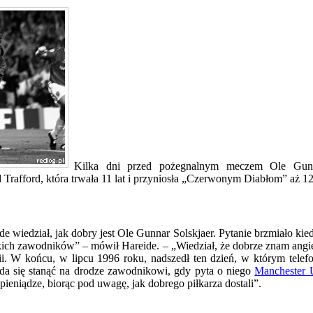
Kilka dni przed pożegnalnym meczem Ole Gunnar
d Trafford, która trwała 11 lat i przyniosła „Czerwonym Diabłom” aż
 wiedział, jak dobry jest Ole Gunnar Solskjaer. Pytanie brzmiało kiedy
ch zawodników” – mówił Hareide. – „Wiedział, że dobrze znam angiels
ii. W końcu, w lipcu 1996 roku, nadszedł ten dzień, w którym telef
da się stanąć na drodze zawodnikowi, gdy pyta o niego
Manchester 
pieniądze, biorąc pod uwagę, jak dobrego piłkarza dostali”.