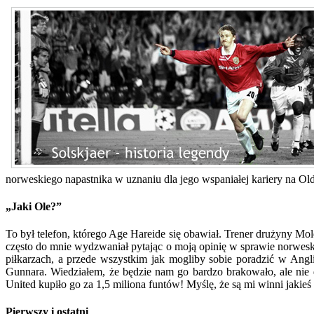
norweskiego napastnika w uznaniu dla jego wspaniałej kariery na Ol
„Jaki Ole?”
To był telefon, którego Age Hareide się obawiał. Trener drużyny Molde
często do mnie wydzwaniał pytając o moją opinię w sprawie norweski
piłkarzach, a przede wszystkim jak mogliby sobie poradzić w Angl
Gunnara. Wiedziałem, że będzie nam go bardzo brakowało, ale nie 
United kupiło go za 1,5 miliona funtów! Myślę, że są mi winni jakieś 
Pierwszy i ostatni