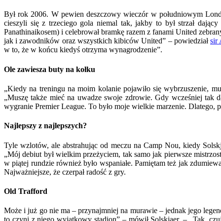
Był rok 2006. W pewien deszczowy wieczór w południowym Londynie
cieszyli się z trzeciego gola niemal tak, jakby to był strzał da
Panathinaikosem) i celebrował bramkę razem z fanami United zebrany
jak i zawodników oraz wszystkich kibiców United” – powiedział
sir
w to, że w końcu kiedyś otrzyma wynagrodzenie”.
Ole zawiesza buty na kołku
„Kiedy na treningu na moim kolanie pojawiło się wybrzuszenie, mu
„Muszę także mieć na uwadze swoje zdrowie. Gdy wcześniej tak dł
wygranie Premier League. To było moje wielkie marzenie. Dlatego, po
Najlepszy z najlepszych?
Tyle wzlotów, ale abstrahując od meczu na Camp Nou, kiedy Solskj
„Mój debiut był wielkim przeżyciem, tak samo jak pierwsze mistrz
w piątej rundzie również było wspaniałe. Pamiętam też jak zdumi
Najważniejsze, że czerpał radość z gry.
Old Trafford
Może i już go nie ma – przynajmniej na murawie – jednak jego legend
to czyni z niego wyjątkowy stadion” – mówił Solskjaer. – „Tak, cz