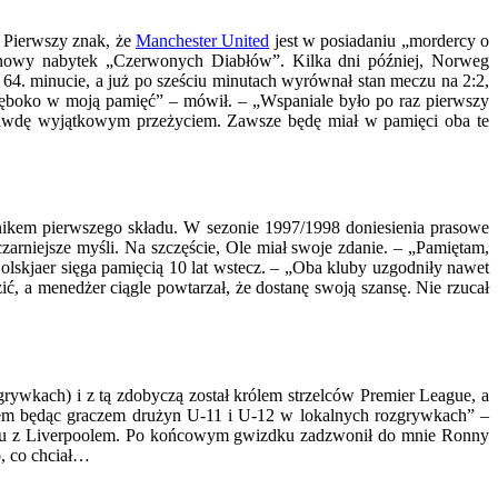
. Pierwszy znak, że
Manchester United
jest w posiadaniu „mordercy o
 nowy nabytek „Czerwonych Diabłów”. Kilka dni później, Norweg
64. minucie, a już po sześciu minutach wyrównał stan meczu na 2:2,
głęboko w moją pamięć” – mówił. – „Wspaniale było po raz pierwszy
aprawdę wyjątkowym przeżyciem. Zawsze będę miał w pamięci oba te
odnikem pierwszego składu. W sezonie 1997/1998 doniesienia prasowe
rniejsze myśli. Na szczęście, Ole miał swoje zdanie. – „Pamiętam,
lskjaer sięga pamięcią 10 lat wstecz. – „Oba kluby uzgodniły nawet
ć, a menedżer ciągle powtarzał, że dostanę swoją szansę. Nie rzucał
rywkach) i z tą zdobyczą został królem strzelców Premier League, a
byłem będąc graczem drużyn U-11 i U-12 w lokalnych rozgrywkach” –
onu z Liverpoolem. Po końcowym gwizdku zadzwonił do mnie Ronny
o, co chciał…