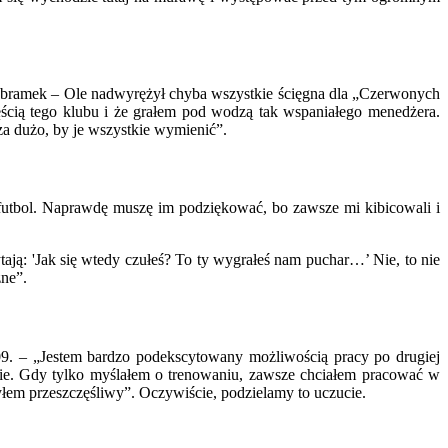
6 bramek – Ole nadwyrężył chyba wszystkie ścięgna dla „Czerwonych
ścią tego klubu i że grałem pod wodzą tak wspaniałego menedżera.
 za dużo, by je wszystkie wymienić”.
 o futbol. Naprawdę muszę im podziękować, bo zawsze mi kibicowali i
ają: 'Jak się wtedy czułeś? To ty wygrałeś nam puchar…’ Nie, to nie
żne”.
. – „Jestem bardzo podekscytowany możliwością pracy po drugiej
lubie. Gdy tylko myślałem o trenowaniu, zawsze chciałem pracować w
byłem przeszczęśliwy”. Oczywiście, podzielamy to uczucie.