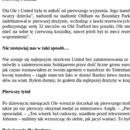
Dla Ole i United była to miłość od pierwszego wyjrzenia. Jego trans
twarzy dziecka”, nadszedł na stadionie Oldham na Boundary Pa
zadebiutował w pierwszej drużynie, wchodząc z ławki rezerwowych w
podtrzymując serię 32 meczów na Old Trafford bez porażki. Ole ni
mieć na sobie tę czerwoną koszulkę, nawet jeżeli był to mecz re
wspomnienia”.
Nie zostawiaj nas w taki sposób…
Nie zostaje się najlepszym strzelcem United bez zainteresowania z
mówiły o zainteresowaniu Solskjaerem przez dość liczne grono eur
jak często rozmawiałem ze swoim agentem o transferze do Tottenham
kwotę transferu – ciągle mam ten faks w domu! Bardzo łatwo można b
słów na wiatr. Byłem dumny, że grałem dla najlepszej drużyny w kraju
Pierwszy tytuł
Po dziewięciu miesiącach Ole wreszcie doczekał się pierwszego tro
także po raz pierwszy otrzymał medal za mistrzostwo Anglii. – „P
opowiadał. – „Ten wtorek był cudowny, usiadłem przed telewizo
Johnsen – staliśmy tak wrzeszcząc do siebie, jak jacyś wariaci. To by