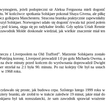
ymogiem, jeżeli podopieczni sir Aleksa Fergusona mieli dogonić
u. W końcówce spotkania Solskjaer pokonał Shaya Givena, ale piłkę
prócz golkipera Manchesteru. Stracona bramka praktycznie zapewniłaby
szył Solskjaer. Norwegowi udało się dogonić rywala tuż przed polem
pod ścianą, sięga się po radykalne środki. Gdy sędzia Uriah Rennie
awodnik Molde doskonale wiedział, jak wielkie znaczenie miał ten
eczu z Liverpoolem na Old Trafford”. Marzenie Solskjaera zostało
Potrójną koronę. Liverpool prowadził 1:0 po golu Michaela Owena, a
e, na dwie minuty przed końcem do wyrównania doprowadził Dwight
r strzelał na 2:1 była 90. minuta. Po raz kolejny Ole był na ustach
y w 1968 roku.
e wydawało się proste, jak budowa cepa. Szóstego lutego 1999 roku w
cztery bramki, ale zrobił to w trakcie zaledwie 19 minut, jakie miał do
kjaera był tak nonszalancki, że sam zawodnik sprawiał wrażenie