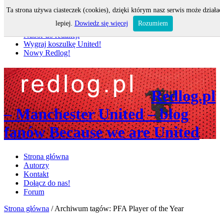
Ta strona używa ciasteczek (cookies), dzięki którym nasz serwis może działa
Nie przegap
lepiej.
Dowiedz się więcej
Rozumiem
Nabór do redakcji
Wygraj koszulkę United!
Nowy Redlog!
Redlog.pl
– Manchester United – blog
fanów Because we are United
Strona główna
Autorzy
Kontakt
Dołącz do nas!
Forum
Strona główna
/
Archiwum tagów: PFA Player of the Year