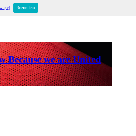
więcej
Rozumiem
ów Because we are United