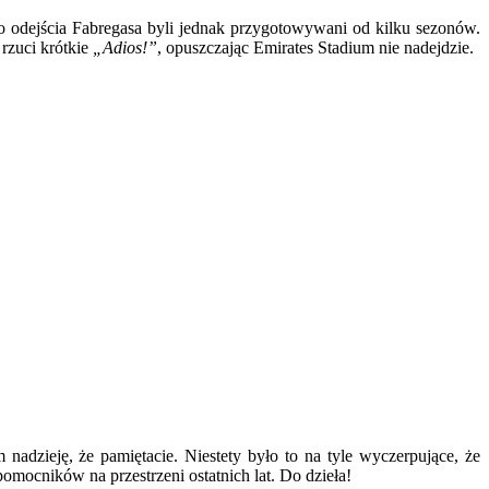
do odejścia Fabregasa byli jednak przygotowywani od kilku sezonów.
 rzuci krótkie
„Adios!”
, opuszczając Emirates Stadium nie nadejdzie.
dzieję, że pamiętacie. Niestety było to na tyle wyczerpujące, że
mocników na przestrzeni ostatnich lat. Do dzieła!