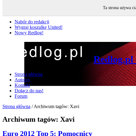
Ta strona używa ci
Nie przegap
Nabór do redakcji
Wygraj koszulkę United!
Nowy Redlog!
Redlog.pl
Strona główna
Autorzy
Kontakt
Dołącz do nas!
Forum
Strona główna
/
Archiwum tagów: Xavi
Archiwum tagów:
Xavi
Euro 2012 Top 5: Pomocnicy