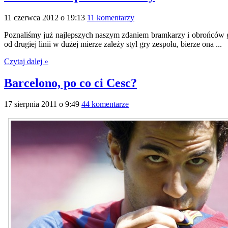
11 czerwca 2012 o 19:13
11 komentarzy
Poznaliśmy już najlepszych naszym zdaniem bramkarzy i obrońców gr
od drugiej linii w dużej mierze zależy styl gry zespołu, bierze ona ...
Czytaj dalej »
Barcelono, po co ci Cesc?
17 sierpnia 2011 o 9:49
44 komentarze