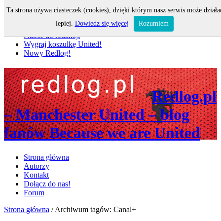
Ta strona używa ciasteczek (cookies), dzięki którym nasz serwis może działa
Nie przegap
lepiej.
Dowiedz się więcej
Rozumiem
Nabór do redakcji
Wygraj koszulkę United!
Nowy Redlog!
Redlog.pl
– Manchester United – blog
fanów Because we are United
Strona główna
Autorzy
Kontakt
Dołącz do nas!
Forum
Strona główna
/
Archiwum tagów: Canal+