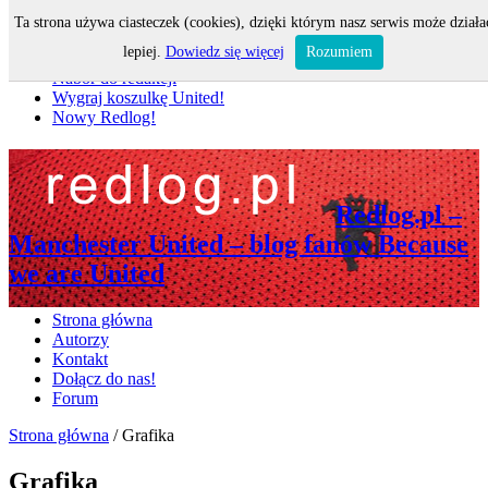
Ta strona używa ciasteczek (cookies), dzięki którym nasz serwis może działa
Nie przegap
lepiej.
Dowiedz się więcej
Rozumiem
Nabór do redakcji
Wygraj koszulkę United!
Nowy Redlog!
Redlog.pl –
Manchester United – blog fanów Because
we are United
Strona główna
Autorzy
Kontakt
Dołącz do nas!
Forum
Strona główna
/
Grafika
Grafika