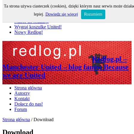
Ta strona używa ciasteczek (cookies), dzięki którym nasz serwis może działa
Nie przegap
lepiej.
Dowiedz się więcej
Rozumiem
Nabór do redakcji
Wygraj koszulkę United!
Nowy Redlog!
Redlog.pl –
Manchester United – blog fanów Because
we are United
Strona główna
Autorzy
Kontakt
Dołącz do nas!
Forum
Strona główna
/
Download
Download