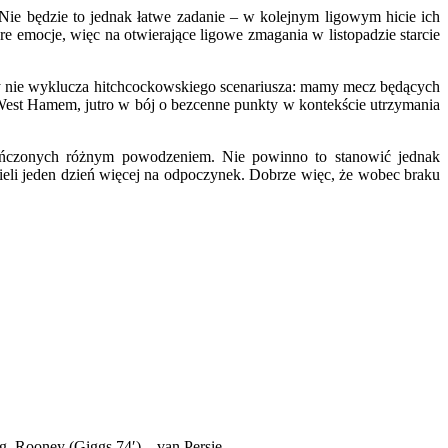
Nie będzie to jednak łatwe zadanie – w kolejnym ligowym hicie ich
mocje, więc na otwierające ligowe zmagania w listopadzie starcie
zdy nie wyklucza hitchcockowskiego scenariusza: mamy mecz będących
i West Hamem, jutro w bój o bezcenne punkty w kontekście utrzymania
ńczonych różnym powodzeniem. Nie powinno to stanowić jednak
mieli jeden dzień więcej na odpoczynek. Dobrze więc, że wobec braku
g, Rooney (Giggs 74′) – van Persie