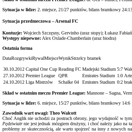
Sytuacja w lidze:
2. miejsce, 21/27 punktów, bilans bramkowy 24:1
Sytuacja przedmeczowa – Arsenal FC
Kontuzje:
Wojciech Szczęsny, Gervinho (uraz stopy); Łukasz Fabiań
Występy niepewne:
Alex Oxlade-Chamberlain (uraz biodra)
Ostatnia forma
DataRozgrywkiRywalMiejsceWynikStrzelcy bramek
30.10.2012
Capital One Cup
Reading FC
Madejski Stadium
5:7
Wal
27.10.2012
Premier League
QPR
Emirates Stadium
1:0
Arte
24.10.2012
Liga Mistrzów
Schalke 04
Emirates Stadium
0:2
bra
Skład w ostatnim meczu Premier League:
Mannone – Sagna, Vermae
Sytuacja w lidze:
6. miejsce, 15/27 punktów, bilans bramkowy 14:6
Zawodnik wart uwagi: Theo Walcott
Choć Anglik nie uchodzi za postrach obrony, jego wydajność w tym
Pędziwiatr
nie jest jednak mózgiem drużyny, i choć należy jako na 
problemy ze skutecznością, ale warto spojrzeć na inny z nowych n