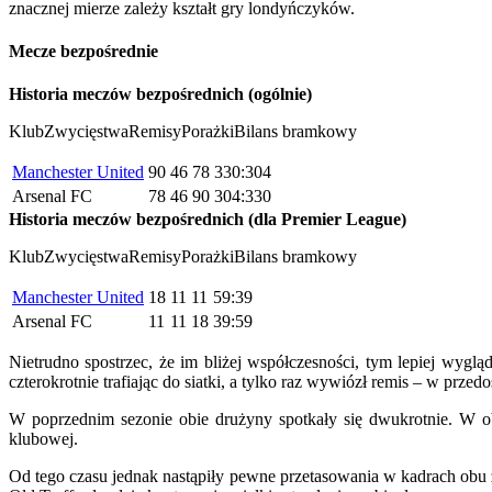
znacznej mierze zależy kształt gry londyńczyków.
Mecze bezpośrednie
Historia meczów bezpośrednich (ogólnie)
KlubZwycięstwaRemisyPorażkiBilans bramkowy
Manchester United
90
46
78
330:304
Arsenal FC
78
46
90
304:330
Historia meczów bezpośrednich (dla Premier League)
KlubZwycięstwaRemisyPorażkiBilans bramkowy
Manchester United
18
11
11
59:39
Arsenal FC
11
11
18
39:59
Nietrudno spostrzec, że im bliżej współczesności, tym lepiej wygl
czterokrotnie trafiając do siatki, a tylko raz wywiózł remis – w prze
W poprzednim sezonie obie drużyny spotkały się dwukrotnie. W obu
klubowej.
Od tego czasu jednak nastąpiły pewne przetasowania w kadrach obu z