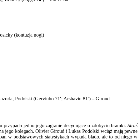
osicky (kontuzja nogi)
azorla, Podolski (Gervinho 71′; Arshavin 81′) – Giroud
u przypada jedno jego zagranie decydujące o zdobyciu bramki.
Struś
na jego kolegach. Olivier Giroud i Lukas Podolski wciąż mają pewne
zpan w podstawowych statystykach wypada blado, ale to od niego w