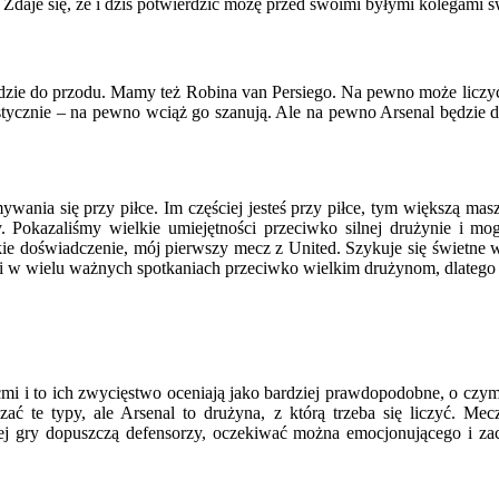
. Zdaje się, że i dziś potwierdzić możę przed swoimi byłymi kolegami 
 idzie do przodu. Mamy też Robina van Persiego. Na pewno może liczyć 
stycznie – na pewno wciąż go szanują. Ale na pewno Arsenal będzie 
wania się przy piłce. Im częściej jesteś przy piłce, tym większą mas
. Pokazaliśmy wielkie umiejętności przeciwko silnej drużynie i m
kie doświadczenie, mój pierwszy mecz z United. Szykuje się świetne 
i w wielu ważnych spotkaniach przeciwko wielkim drużynom, dlatego t
mi i to ich zwycięstwo oceniają jako bardziej prawdopodobne, o cz
ierdzać te typy, ale Arsenal to drużyna, z którą trzeba się liczyć. 
iej gry dopuszczą defensorzy, oczekiwać można emocjonującego i zaci