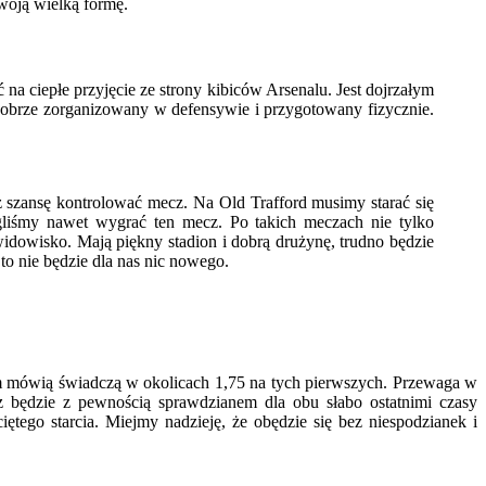
swoją wielką formę.
na ciepłe przyjęcie ze strony kibiców Arsenalu. Jest dojrzałym
dobrze zorganizowany w defensywie i przygotowany fizycznie.
z szansę kontrolować mecz. Na Old Trafford musimy starać się
ogliśmy nawet wygrać ten mecz. Po takich meczach nie tylko
widowisko. Mają piękny stadion i dobrą drużynę, trudno będzie
o nie będzie dla nas nic nowego.
ym mówią świadczą w okolicach 1,75 na tych pierwszych. Przewaga w
Mecz będzie z pewnością sprawdzianem dla obu słabo ostatnimi czasy
ętego starcia. Miejmy nadzieję, że obędzie się bez niespodzianek i