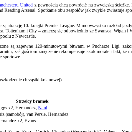
nchesteru United
z pewnością chcą powrócić na zwycięską ścieżkę. 
ding Arsenal. Spotkanie obu zespołów jak zwykle zwiastuje spore e
iększą atrakcję 10. kolejki Premier League. Mimo wszystko rozkład ja
lsea, Tottenham i City – zmierzą się odpowiednio ze Swansea, Wigan 
rpoolu z Newcastle.
zone są zapewne 120-minutowymi bitwami w Pucharze Ligi, zako
arnitur, zaś gościom zmęczenie rekompensuje skok morale i fakt, że 
e sportowe.
uszkodzenie chrząstki kolanowej)
Strzelcy bramek
iggs x2, Hernandez,
Nani
iz (samobój), van Persie, Hernandez
ernandez x2, Evans
nd, Evans, Evra – Carrick, Cleverley (Hernandez 65′), Valencia, Youn