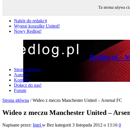
Ta strona używa ci
Nie przegap
Nabór do redakcji
Wygraj koszulkę United!
Nowy Redlog!
Redlog.pl – 
Strona główna
Autorzy
Kontakt
Dołącz do nas!
Forum
Strona główna
/
Wideo z meczu Manchester United – Arsenal FC
Wideo z meczu Manchester United – Arse
Napisane przez:
Intel
w Bez kategorii
3 listopada 2012 o 13:16
0