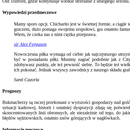
Old Trafford, gdzie kontynuuje wielkie strzelanie z ubiegłego sezonu
Wypowiedzi przedmeczowe
Mamy sporo opcji. Chicharito jest w świetnej formie, a ciągle
graczem, dużo pomaga swojemu zespołowi, gra ostatnio fanta
Wiem, że czeka nas z nimi ciężka przeprawa.
sir Alex Ferguson
Nowoczesna piłka wymaga od ciebie jak najczęstszego utrzymy
być w posiadaniu piłki. Musimy zagrać podobnie jak z City
zdobywasz punkty, ale też pewność siebie. To będzie też wiel
ich pokonać. Jednak wszyscy zawodnicy z naszego składu gral
Santi Cazorla
Prognozy
Bukmacherzy są raczej przekonani o wyższości gospodarzy nad gość
sytuacji kadrowej, historii i ostatniej dyspozycji zdają się potw
skoncentrowanych linii obronnych, ale niezależnie od tego, do jak
błędów sędziowskich, ostatnio znów górujących w nagłówkach.
Informacje meczowe