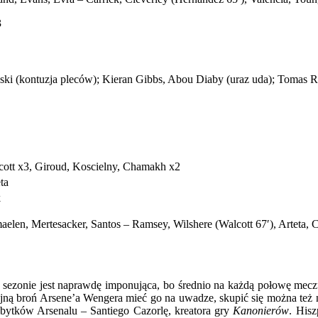
3
ski (kontuzja pleców); Kieran Gibbs, Abou Diaby (uraz uda); Tomas R
cott x3, Giroud, Koscielny, Chamakh x2
ta
k
len, Mertesacker, Santos – Ramsey, Wilshere (Walcott 67′), Arteta, C
 sezonie jest naprawdę imponująca, bo średnio na każdą połowę mecz
tajną broń Arsene’a Wengera mieć go na uwadze, skupić się można też 
abytków Arsenalu – Santiego Cazorlę, kreatora gry
Kanonierów
. His