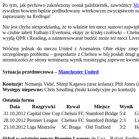
Po tym, jak pechowo zakończony został październik, zawodnicy
Ma
rywalem bowiem będzie podbudowany wtorkowym zwycięstwem nad Rea
zapraszamy na Redloga!
Nie jest chyba niespodzianką, że to właśnie ten mecz stanowi najw
w czubie tabeli Fulham i Evertonu, ekipy ze ścisłej czołówki – Che
wyjdą QPR i Reading, a zainteresowanie budzić może też mecz Live
Wróćmy jednak do meczu United z Arsenalem. Obie ekipy zmęc
szczególnego problemu – gospodarze z Chelsea w bój posłali drugi g
stronniczości ze strony terminarza wynik rozstrzygną zapewne kwesti
Sytuacja przedmeczowa –
Manchester United
Kontuzje:
Nemanja Vidić, Shinji Kagawa (uraz kolana); Phil Jones (
Występy niepewne:
Chris Smalling (braki kondycyjne po kontuzji)
Ostatnia forma
Data
Rozgrywki
Rywal
Miejsce
Wynik
31.10.2012
Capital One Cup
Chelsea FC
Stamford Bridge
5:4
G
28.10.2012
Premier League
Chelsea FC
Stamford Bridge
2:3
Lu
23.10.2012
Liga Mistrzów
SC Braga
Old Trafford
3:2
H
Skład w ostatnim meczu Premier League:
de Gea – Rafael, Ferdina