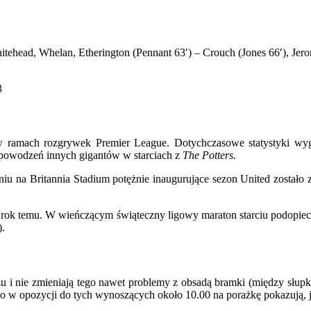
ehead, Whelan, Etherington (Pennant 63′) – Crouch (Jones 66′), Jerom
3
w ramach rozgrywek Premier League. Dotychczasowe statystyki wygl
epowodzeń innych gigantów w starciach z
The Potters.
iu na Britannia Stadium potężnie inaugurujące sezon United został
d rok temu. W wieńczącym świąteczny ligowy maraton starciu podopiecz
).
 i nie zmieniają tego nawet problemy z obsadą bramki (między słu
wo w opozycji do tych wynoszących około 10.00 na porażkę pokazują