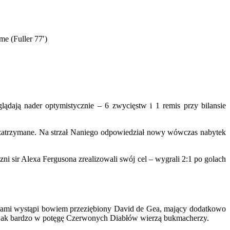
e (Fuller 77′)
ądają nader optymistycznie – 6 zwycięstw i 1 remis przy bilansie
o zatrzymane. Na strzał Naniego odpowiedział nowy wówczas nabytek
ni sir Alexa Fergusona zrealizowali swój cel – wygrali 2:1 po golach
pkami wystąpi bowiem przeziębiony David de Gea, mający dodatkowo
, jak bardzo w potęgę Czerwonych Diabłów wierzą bukmacherzy.