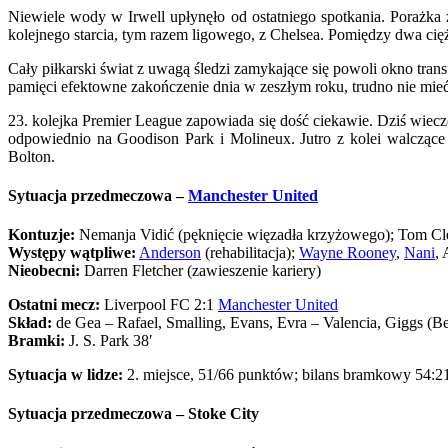
Niewiele wody w Irwell upłynęło od ostatniego spotkania. Porażk
kolejnego starcia, tym razem ligowego, z Chelsea. Pomiędzy dwa cię
Cały piłkarski świat z uwagą śledzi zamykające się powoli okno trans
pamięci efektowne zakończenie dnia w zeszłym roku, trudno nie mieć
23. kolejka Premier League zapowiada się dość ciekawie. Dziś wiec
odpowiednio na Goodison Park i Molineux. Jutro z kolei walcząc
Bolton.
Sytuacja przedmeczowa –
Manchester United
Kontuzje:
Nemanja Vidić (pęknięcie więzadła krzyżowego); Tom Clev
Występy wątpliwe:
Anderson
(rehabilitacja);
Wayne Rooney
,
Nani
, 
Nieobecni:
Darren Fletcher (zawieszenie kariery)
Ostatni mecz:
Liverpool FC 2:1
Manchester United
Skład:
de Gea – Rafael, Smalling, Evans, Evra – Valencia, Giggs (Be
Bramki:
J. S. Park 38′
Sytuacja w lidze:
2. miejsce, 51/66 punktów; bilans bramkowy 54:2
Sytuacja przedmeczowa – Stoke City