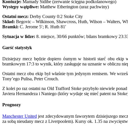
Kontuzje:
Mamady Sidibe (zerwanie ścięgna podkolanowego)
Występy wątpliwe:
Matthew Etherington (uraz pachwiny)
Ostatni mecz:
Derby County 0:2 Stoke City
Skład:
Begovic – Wilkinson, Shawcross, Huth, Wilson – Walters, Whit
Bramki:
C. Jerome 5′; R. Huth 81′
Sytuacja w lidze:
8. miejsce, 30/66 punktów; bilans bramkowy 23:3
Garść statystyk
Dzisiejszy mecz będzie dopiero ósmym w historii starć obu ekip 
bramkowym 17:3 to wynik, który zasługuje na uznanie w obliczu ni
Ostatni mecz obu ekip był właśnie tym jedynym remisem. We wrześn
Tony’ego Pulisa, Peter Crouch.
Z kolei po raz ostatni na Old Trafford Stoke przybyło niewiele pona
Javiera Hernandeza i Naniego (który wydaje się mieć patent na Stoke
Prognozy
Manchester United
jest zdecydowanym faworytem dzisiejszego meczu
za sobą nieudany mecz z Liverpoolem). Kursy ok. 1.35 na zwycięst