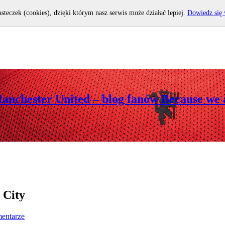
asteczek (cookies), dzięki którym nasz serwis może działać lepiej.
Dowiedz się 
Manchester United – blog fanów Because we 
 City
entarze