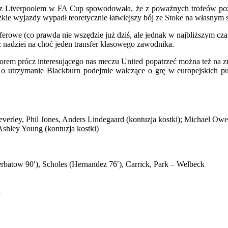
a z Liverpoolem w FA Cup spowodowała, że z poważnych trofeów pozo
żkie wyjazdy wypadł teoretycznie łatwiejszy bój ze Stoke na własnym 
ferowe (co prawda nie wszędzie już dziś, ale jednak w najbliższym cza
 nadziei na choć jeden transfer klasowego zawodnika.
zorem prócz interesującego nas meczu United popatrzeć można też na 
e o utrzymanie Blackburn podejmie walczące o grę w europejskich p
erley, Phil Jones, Anders Lindegaard (kontuzja kostki); Michael Owe
Ashley Young (kontuzja kostki)
rbatow 90′), Scholes (Hernandez 76′), Carrick, Park – Welbeck
1