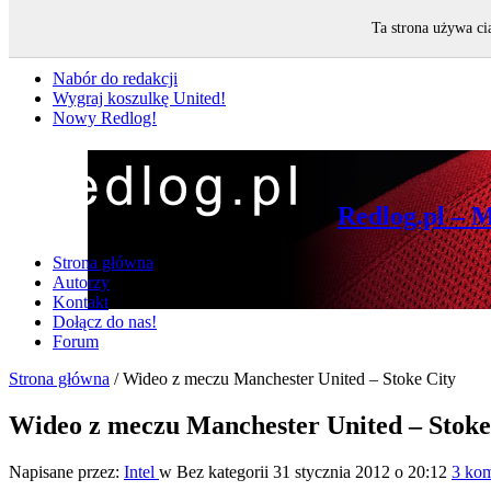
Ta strona używa ci
Nie przegap
Nabór do redakcji
Wygraj koszulkę United!
Nowy Redlog!
Redlog.pl – 
Strona główna
Autorzy
Kontakt
Dołącz do nas!
Forum
Strona główna
/
Wideo z meczu Manchester United – Stoke City
Wideo z meczu Manchester United – Stoke
Napisane przez:
Intel
w Bez kategorii
31 stycznia 2012 o 20:12
3 kom