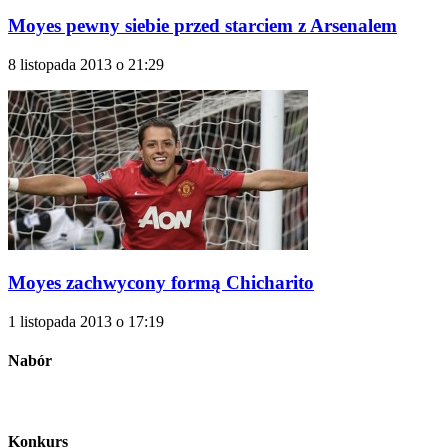
Moyes pewny siebie przed starciem z Arsenalem
8 listopada 2013 o 21:29
Moyes zachwycony formą Chicharito
1 listopada 2013 o 17:19
Nabór
Konkurs