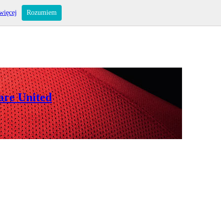
więcej
Rozumiem
are United