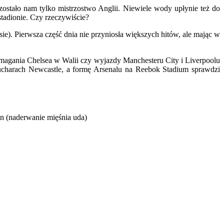
stało nam tylko mistrzostwo Anglii. Niewiele wody upłynie też do
stadionie. Czy rzeczywiście?
sie). Pierwsza część dnia nie przyniosła większych hitów, ale mając w
zmagania Chelsea w Walii czy wyjazdy Manchesteru City i Liverpoolu
ucharach Newcastle, a formę Arsenalu na Reebok Stadium sprawdzi
n (naderwanie mięśnia uda)