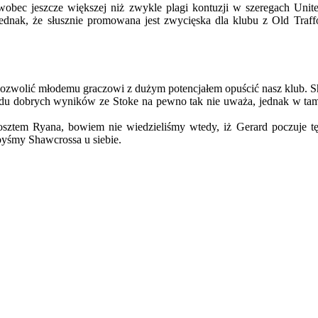
wobec jeszcze większej niż zwykle plagi kontuzji w szeregach Unit
ednak, że słusznie promowana jest zwycięska dla klubu z Old Traffor
pozwolić młodemu graczowi z dużym potencjałem opuścić nasz klub. Sha
du dobrych wyników ze Stoke na pewno tak nie uważa, jednak w tam
osztem Ryana, bowiem nie wiedzieliśmy wtedy, iż Gerard poczuje t
byśmy Shawcrossa u siebie.