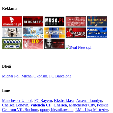
Reklama
Blogi
Michał Pol
,
Michał Okoński
,
FC Barcelona
Inne
Manchester United
,
FC Bayern
,
Ekstraklasa
.
Arsenal Londyn
,
Chelsea Londyn
,
Valencia CF
,
Chelsea
,
Manchester City
,
Polskie
Centrum VfL Bochum
,
opony bieżnikowane
,
LM - Liga Mistrzów
,