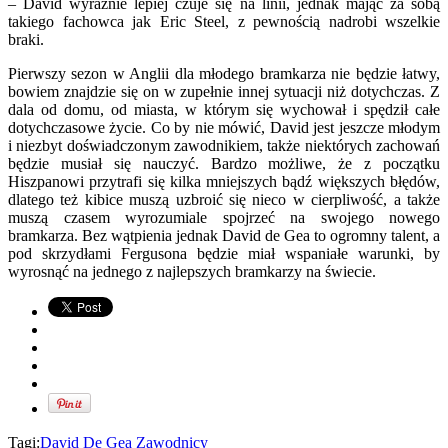
– David wyraźnie lepiej czuje się na linii, jednak mając za sobą
takiego fachowca jak Eric Steel, z pewnością nadrobi wszelkie
braki.
Pierwszy sezon w Anglii dla młodego bramkarza nie będzie łatwy,
bowiem znajdzie się on w zupełnie innej sytuacji niż dotychczas. Z
dala od domu, od miasta, w którym się wychował i spędził całe
dotychczasowe życie. Co by nie mówić, David jest jeszcze młodym
i niezbyt doświadczonym zawodnikiem, także niektórych zachowań
będzie musiał się nauczyć. Bardzo możliwe, że z początku
Hiszpanowi przytrafi się kilka mniejszych bądź większych błędów,
dlatego też kibice muszą uzbroić się nieco w cierpliwość, a także
muszą czasem wyrozumiale spojrzeć na swojego nowego
bramkarza. Bez wątpienia jednak David de Gea to ogromny talent, a
pod skrzydłami Fergusona będzie miał wspaniałe warunki, by
wyrosnąć na jednego z najlepszych bramkarzy na świecie.
Tagi:
David De Gea
Zawodnicy