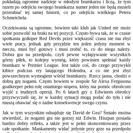
pokładają ogromne nadzieje w młodym bramkarzu i liczą, że tym
razem po odejściu swojego bramkarza numer jeden nie będą musieli
przerabiać tej samej historii, co po odejściu wielkiego Petera
Schmeichela.
Oczekiwania są ogromne, bowiem taki klub jak United nie może
sobie pozwolić na braki na tej pozycji. Często bywa tak, że w czasie
spotkania golkiper Red Devils przez większość czasu nie ma zbyt
wiele pracy, jednak gdy przyjdzie ten jeden jedyny moment w
meczu, musi być gotowy i musi zrobić to, co do niego należy.
Dobra gra na przedpolu, czyli pewne wyłapywanie wszystkich
górny piłek, to kolejny wymóg, który powinien spełniać każdy
bramkarz w Premier League. Jest także coś, do czego przywykli
kibice podczas ery latającego Holendra, a co nie jest zbyt
powszechnym wymogiem wśród bramkarzy. Rzecz jasna, chodzi o
dobrą grę nogami. Często bowiem w zespole Sir Alexa Fergusona
goalkeeper pełni rolę ostatniego stopera, który ma pomóc obrońcom
wyjść z trudnych opresji. Po 6 latach gry z Edwinem obrońcy
przyzwyczaili się, że w każdej sytuacji mogą podać do tyłu i nie
muszą obawiać się o żadne konsekwencje swego czynu.
Jak w tym wszystkim odnajduje się David de Gea? Śmiało można
stwierdzić, że nogami gra nie gorzej niż Edwin. Hiszpan posiada
bardzo dobry refleks, a także jest w pełni skoncentrowany przez
całe spotkanie. Mankamenty widać jedynie przy grze na przedpolu