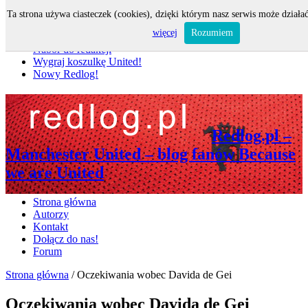
Ta strona używa ciasteczek (cookies), dzięki którym nasz serwis może działać
Nie przegap
więcej
Rozumiem
Nabór do redakcji
Wygraj koszulkę United!
Nowy Redlog!
Redlog.pl –
Manchester United – blog fanów Because
we are United
Strona główna
Autorzy
Kontakt
Dołącz do nas!
Forum
Strona główna
/
Oczekiwania wobec Davida de Gei
Oczekiwania wobec Davida de Gei