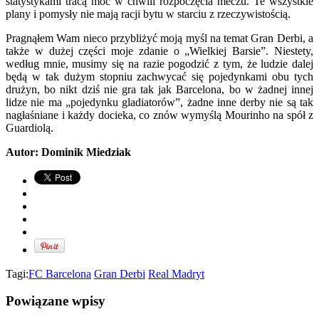
statystykami tracą moc w chwili rozpoczęcia meczu. Te wszystkie
plany i pomysły nie mają racji bytu w starciu z rzeczywistością.
Pragnąłem Wam nieco przybliżyć moją myśl na temat Gran Derbi, a
także w dużej części moje zdanie o „Wielkiej Barsie”. Niestety,
według mnie, musimy się na razie pogodzić z tym, że ludzie dalej
będą w tak dużym stopniu zachwycać się pojedynkami obu tych
drużyn, bo nikt dziś nie gra tak jak Barcelona, bo w żadnej innej
lidze nie ma „pojedynku gladiatorów”, żadne inne derby nie są tak
nagłaśniane i każdy docieka, co znów wymyślą Mourinho na spół z
Guardiolą.
Autor: Dominik Miedziak
Tagi:
FC Barcelona
Gran Derbi
Real Madryt
Powiązane wpisy