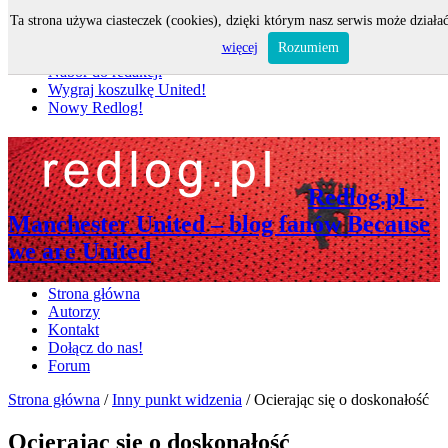
Ta strona używa ciasteczek (cookies), dzięki którym nasz serwis może działać
Nie przegap
więcej
Rozumiem
Nabór do redakcji
Wygraj koszulkę United!
Nowy Redlog!
Redlog.pl –
Manchester United – blog fanów Because
we are United
Strona główna
Autorzy
Kontakt
Dołącz do nas!
Forum
Strona główna
/
Inny punkt widzenia
/
Ocierając się o doskonałość
Ocierając się o doskonałość