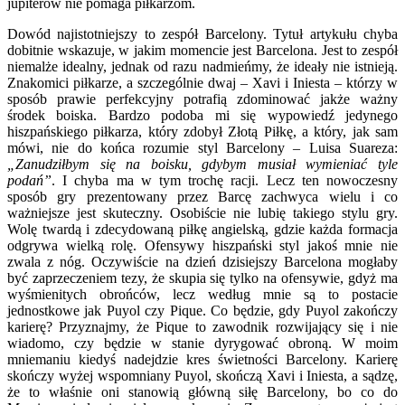
jupiterów nie pomaga piłkarzom.
Dowód najistotniejszy to zespół Barcelony. Tytuł artykułu chyba
dobitnie wskazuje, w jakim momencie jest Barcelona. Jest to zespół
niemalże idealny, jednak od razu nadmieńmy, że ideały nie istnieją.
Znakomici piłkarze, a szczególnie dwaj – Xavi i Iniesta – którzy w
sposób prawie perfekcyjny potrafią zdominować jakże ważny
środek boiska. Bardzo podoba mi się wypowiedź jedynego
hiszpańskiego piłkarza, który zdobył Złotą Piłkę, a który, jak sam
mówi, nie do końca rozumie styl Barcelony – Luisa Suareza:
„Zanudziłbym się na boisku, gdybym musiał wymieniać tyle
podań”
. I chyba ma w tym trochę racji. Lecz ten nowoczesny
sposób gry prezentowany przez Barcę zachwyca wielu i co
ważniejsze jest skuteczny. Osobiście nie lubię takiego stylu gry.
Wolę twardą i zdecydowaną piłkę angielską, gdzie każda formacja
odgrywa wielką rolę. Ofensywy hiszpański styl jakoś mnie nie
zwala z nóg. Oczywiście na dzień dzisiejszy Barcelona mogłaby
być zaprzeczeniem tezy, że skupia się tylko na ofensywie, gdyż ma
wyśmienitych obrońców, lecz według mnie są to postacie
jednostkowe jak Puyol czy Pique. Co będzie, gdy Puyol zakończy
karierę? Przyznajmy, że Pique to zawodnik rozwijający się i nie
wiadomo, czy będzie w stanie dyrygować obroną. W moim
mniemaniu kiedyś nadejdzie kres świetności Barcelony. Karierę
skończy wyżej wspomniany Puyol, skończą Xavi i Iniesta, a sądzę,
że to właśnie oni stanowią główną siłę Barcelony, bo co do