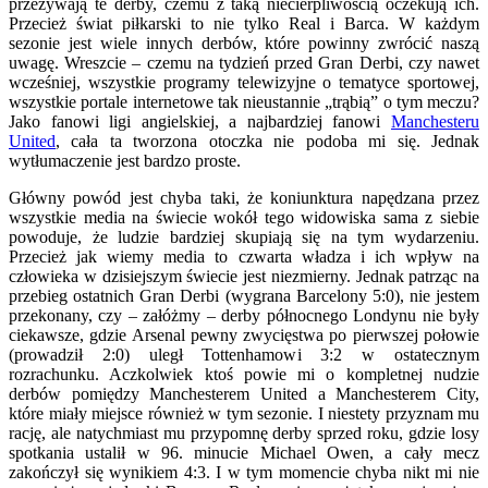
przeżywają te derby, czemu z taką niecierpliwością oczekują ich.
Przecież świat piłkarski to nie tylko Real i Barca. W każdym
sezonie jest wiele innych derbów, które powinny zwrócić naszą
uwagę. Wreszcie – czemu na tydzień przed Gran Derbi, czy nawet
wcześniej, wszystkie programy telewizyjne o tematyce sportowej,
wszystkie portale internetowe tak nieustannie „trąbią” o tym meczu?
Jako fanowi ligi angielskiej, a najbardziej fanowi
Manchesteru
United
, cała ta tworzona otoczka nie podoba mi się. Jednak
wytłumaczenie jest bardzo proste.
Główny powód jest chyba taki, że koniunktura napędzana przez
wszystkie media na świecie wokół tego widowiska sama z siebie
powoduje, że ludzie bardziej skupiają się na tym wydarzeniu.
Przecież jak wiemy media to czwarta władza i ich wpływ na
człowieka w dzisiejszym świecie jest niezmierny. Jednak patrząc na
przebieg ostatnich Gran Derbi (wygrana Barcelony 5:0), nie jestem
przekonany, czy – załóżmy – derby północnego Londynu nie były
ciekawsze, gdzie Arsenal pewny zwycięstwa po pierwszej połowie
(prowadził 2:0) uległ Tottenhamowi 3:2 w ostatecznym
rozrachunku. Aczkolwiek ktoś powie mi o kompletnej nudzie
derbów pomiędzy Manchesterem United a Manchesterem City,
które miały miejsce również w tym sezonie. I niestety przyznam mu
rację, ale natychmiast mu przypomnę derby sprzed roku, gdzie losy
spotkania ustalił w 96. minucie Michael Owen, a cały mecz
zakończył się wynikiem 4:3. I w tym momencie chyba nikt mi nie