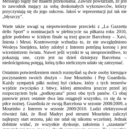
Messiego nigdy nie miałem przekonania. Zawsze powtarzam, że jest
to zawodnik mający za sobą doskonałych wykonawców, którzy
przyczyniają się do jego sukcesu. Jakoś w reprezentacji już tak nie
„błyszczy”.
Warte także uwagi są niepotwierdzone przecieki z „La Gazzetta
dello Sport” o nominacjach w plebiscycie na piłkarza roku 2010,
gdzie podobno w ścisłym finale są trzej gracze Barcelony – Xavi,
Iniesta i Messi. Kontrowersje wzbudza to, że nie uwzględniono
Wesleya Sneijdera, który zdobył z Interem potrójną koronę i jest
wicemistrzem świata. Nawet jeśli wyniki te są niesprawiedliwe, to
pokazują one, czym jest na dzień dzisiejszy Barcelona –
niedoścignioną potęgą, którą tylko nielicznym udało się zatrzymać.
Ostatnim potwierdzeniem moich rozmyślań są dwie osoby kierujące
poczynaniem swoich drużyn – Jose Mourinho i Pep Guardiola.
Każdy sympatyk piłki nożnej był ciekaw, który z tych trenerów
wyjdzie zwycięsko z bitwy, której atmosfera jeszcze przed jej
rozpoczęciem była „podkręcana” przez obu tych panów. Ci obaj
panowie przez ostatnie dwa lata osiągnęli wszystko, co się da w
piłce nożnej. Guardiola ze swoją Barcelona w sezonie 2008/2009, a
Mourinho z Interem w sezonie 2009/2010. Ludzi elektryzował
również fakt, że Real Madryt pod sterami Mourinho zaliczył
najlepszy start sezonu, jaki nie udał się nikomu wcześniej. Jednak
dobitnie widać, że wszystkie dyskusje, założenia i „szastanie”