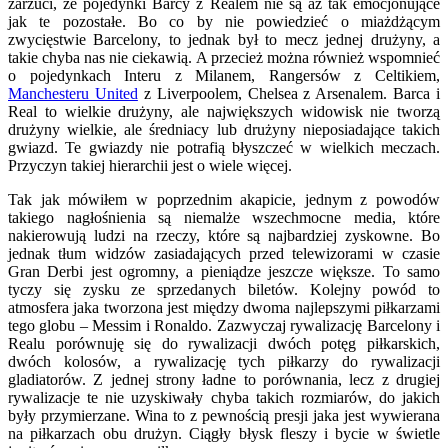
zarzuci, że pojedynki Barcy z Realem nie są aż tak emocjonujące
jak te pozostałe. Bo co by nie powiedzieć o miażdżącym
zwycięstwie Barcelony, to jednak był to mecz jednej drużyny, a
takie chyba nas nie ciekawią. A przecież można również wspomnieć
o pojedynkach Interu z Milanem, Rangersów z Celtikiem,
Manchesteru United
z Liverpoolem, Chelsea z Arsenalem. Barca i
Real to wielkie drużyny, ale największych widowisk nie tworzą
drużyny wielkie, ale średniacy lub drużyny nieposiadające takich
gwiazd. Te gwiazdy nie potrafią błyszczeć w wielkich meczach.
Przyczyn takiej hierarchii jest o wiele więcej.
Tak jak mówiłem w poprzednim akapicie, jednym z powodów
takiego nagłośnienia są niemalże wszechmocne media, które
nakierowują ludzi na rzeczy, które są najbardziej zyskowne. Bo
jednak tłum widzów zasiadających przed telewizorami w czasie
Gran Derbi jest ogromny, a pieniądze jeszcze większe. To samo
tyczy się zysku ze sprzedanych biletów. Kolejny powód to
atmosfera jaka tworzona jest między dwoma najlepszymi piłkarzami
tego globu – Messim i Ronaldo. Zazwyczaj rywalizację Barcelony i
Realu porównuję się do rywalizacji dwóch potęg piłkarskich,
dwóch kolosów, a rywalizację tych piłkarzy do rywalizacji
gladiatorów. Z jednej strony ładne to porównania, lecz z drugiej
rywalizacje te nie uzyskiwały chyba takich rozmiarów, do jakich
były przymierzane. Wina to z pewnością presji jaka jest wywierana
na piłkarzach obu drużyn. Ciągły błysk fleszy i bycie w świetle