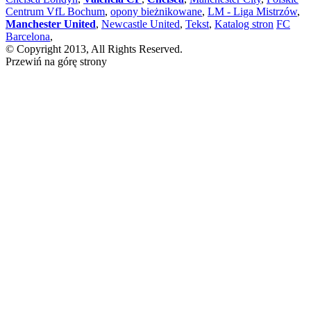
Centrum VfL Bochum
,
opony bieżnikowane
,
LM - Liga Mistrzów
,
Manchester United
,
Newcastle United
,
Tekst
,
Katalog stron
FC
Barcelona
,
© Copyright 2013, All Rights Reserved.
Przewiń na górę strony