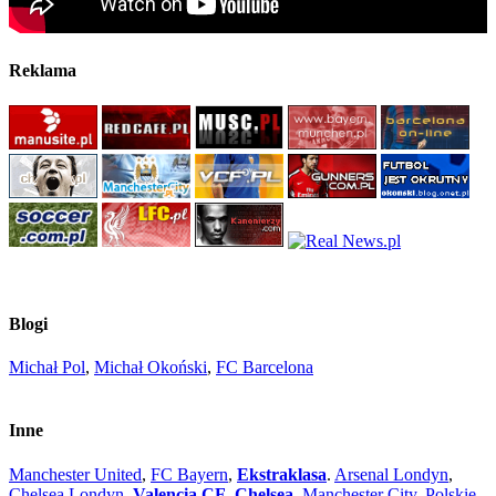
Reklama
Blogi
Michał Pol
,
Michał Okoński
,
FC Barcelona
Inne
Manchester United
,
FC Bayern
,
Ekstraklasa
.
Arsenal Londyn
,
Chelsea Londyn
,
Valencia CF
,
Chelsea
,
Manchester City
,
Polskie