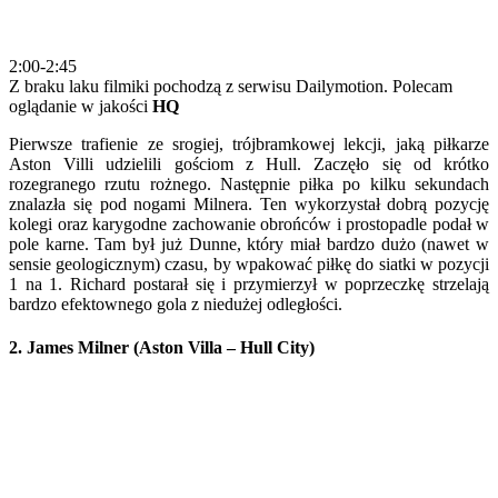
2:00-2:45
Z braku laku filmiki pochodzą z serwisu Dailymotion. Polecam
oglądanie w jakości
HQ
Pierwsze trafienie ze srogiej, trójbramkowej lekcji, jaką piłkarze
Aston Villi udzielili gościom z Hull. Zaczęło się od krótko
rozegranego rzutu rożnego. Następnie piłka po kilku sekundach
znalazła się pod nogami Milnera. Ten wykorzystał dobrą pozycję
kolegi oraz karygodne zachowanie obrońców i prostopadle podał w
pole karne. Tam był już Dunne, który miał bardzo dużo (nawet w
sensie geologicznym) czasu, by wpakować piłkę do siatki w pozycji
1 na 1. Richard postarał się i przymierzył w poprzeczkę strzelają
bardzo efektownego gola z niedużej odległości.
2. James Milner (Aston Villa – Hull City)