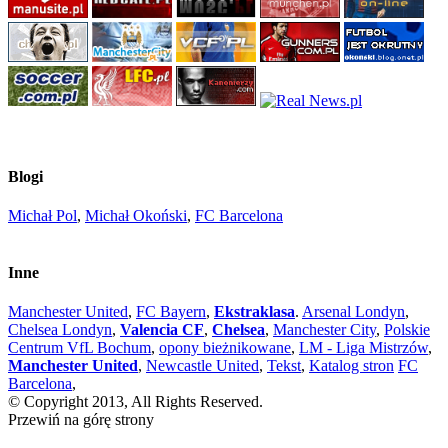
Blogi
Michał Pol
,
Michał Okoński
,
FC Barcelona
Inne
Manchester United
,
FC Bayern
,
Ekstraklasa
.
Arsenal Londyn
,
Chelsea Londyn
,
Valencia CF
,
Chelsea
,
Manchester City
,
Polskie
Centrum VfL Bochum
,
opony bieżnikowane
,
LM - Liga Mistrzów
,
Manchester United
,
Newcastle United
,
Tekst
,
Katalog stron
FC
Barcelona
,
© Copyright 2013, All Rights Reserved.
Przewiń na górę strony