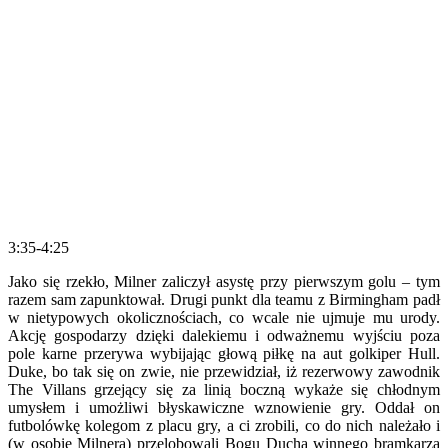
3:35-4:25
Jako się rzekło, Milner zaliczył asystę przy pierwszym golu – tym
razem sam zapunktował. Drugi punkt dla teamu z Birmingham padł
w nietypowych okolicznościach, co wcale nie ujmuje mu urody.
Akcję gospodarzy dzięki dalekiemu i odważnemu wyjściu poza
pole karne przerywa wybijając głową piłkę na aut golkiper Hull.
Duke, bo tak się on zwie, nie przewidział, iż rezerwowy zawodnik
The Villans grzejący się za linią boczną wykaże się chłodnym
umysłem i umożliwi błyskawiczne wznowienie gry. Oddał on
futbolówkę kolegom z placu gry, a ci zrobili, co do nich należało i
(w osobie Milnera) przelobowali Bogu Ducha winnego bramkarza