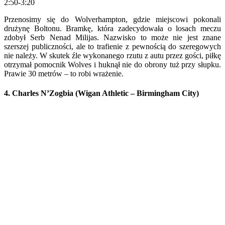
2:50-3:20
Przenosimy się do Wolverhampton, gdzie miejscowi pokonali
drużynę Boltonu. Bramkę, która zadecydowała o losach meczu
zdobył Serb Nenad Milijas. Nazwisko to może nie jest znane
szerszej publiczności, ale to trafienie z pewnością do szeregowych
nie należy. W skutek źle wykonanego rzutu z autu przez gości, piłkę
otrzymał pomocnik Wolves i huknął nie do obrony tuż przy słupku.
Prawie 30 metrów – to robi wrażenie.
4. Charles N’Zogbia (Wigan Athletic – Birmingham City)