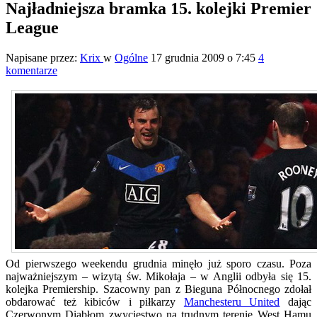
Najładniejsza bramka 15. kolejki Premier
League
Napisane przez:
Krix
w
Ogólne
17 grudnia 2009 o 7:45
4
komentarze
Od pierwszego weekendu grudnia minęło już sporo czasu. Poza
najważniejszym – wizytą św. Mikołaja – w Anglii odbyła się 15.
kolejka Premiership. Szacowny pan z Bieguna Północnego zdołał
obdarować też kibiców i piłkarzy
Manchesteru United
dając
Czerwonym Diabłom zwycięstwo na trudnym terenie West Hamu