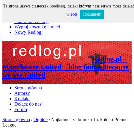
Ta strona używa ciasteczek (cookies), dzięki którym nasz serwis może działać
Nie przegap
więcej
Rozumiem
Nabór do redakcji
Wygraj koszulkę United!
Nowy Redlog!
Redlog.pl –
Manchester United – blog fanów Because
we are United
Strona główna
Autorzy
Kontakt
Dołącz do nas!
Forum
Strona główna
/
Ogólne
/
Najładniejsza bramka 15. kolejki Premier
League