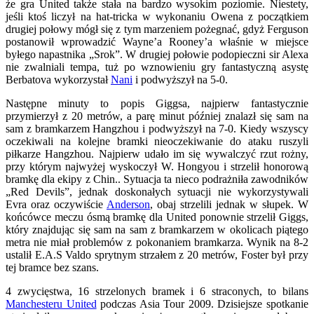
że gra United także stała na bardzo wysokim poziomie. Niestety,
jeśli ktoś liczył na hat-tricka w wykonaniu Owena z początkiem
drugiej połowy mógł się z tym marzeniem pożegnać, gdyż Ferguson
postanowił wprowadzić Wayne’a Rooney’a właśnie w miejsce
byłego napastnika „Srok”. W drugiej połowie podopieczni sir Alexa
nie zwalniali tempa, tuż po wznowieniu gry fantastyczną asystę
Berbatova wykorzystał
Nani
i podwyższył na 5-0.
Następne minuty to popis Giggsa, najpierw fantastycznie
przymierzył z 20 metrów, a parę minut później znalazł się sam na
sam z bramkarzem Hangzhou i podwyższył na 7-0. Kiedy wszyscy
oczekiwali na kolejne bramki nieoczekiwanie do ataku ruszyli
piłkarze Hangzhou. Najpierw udało im się wywalczyć rzut rożny,
przy którym najwyżej wyskoczył W. Hongyou i strzelił honorową
bramkę dla ekipy z Chin.. Sytuacja ta nieco podrażniła zawodników
„Red Devils”, jednak doskonałych sytuacji nie wykorzystywali
Evra oraz oczywiście
Anderson
, obaj strzelili jednak w słupek. W
końcówce meczu ósmą bramkę dla United ponownie strzelił Giggs,
który znajdując się sam na sam z bramkarzem w okolicach piątego
metra nie miał problemów z pokonaniem bramkarza. Wynik na 8-2
ustalił E.A.S Valdo sprytnym strzałem z 20 metrów, Foster był przy
tej bramce bez szans.
4 zwycięstwa, 16 strzelonych bramek i 6 straconych, to bilans
Manchesteru United
podczas Asia Tour 2009. Dzisiejsze spotkanie