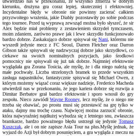
utwierdziło nas w przekonaniu, że wszystko zmierza w dobrym
kierunku, drużyna gra coraz lepiej, skuteczniej i efektowniej.
Incydentalne błędy w obronie nie powinny zacierać całkiem
przyzwoitego wrażenia, jakie Diabły pozostawiły po sobie podczas
tego tournee. Przed tą wyprawą zewsząd można było słyszeć, że sir
Alex będzie miał problemy z zestawieniem skrzydeł tymczasem,
moim zdaniem, zarówno prawe jak i lewe skrzydło funkcjonowało
bardzo dobrze. Zaskakująco dobrze spisywał się
Nani
, któremu nie
wyszedł jedynie mecz z FC Seoul, Darren Fletcher oraz Darron
Gibson także spisywali się nadzwyczaj dobrze jako skrzydłowi, co
ciekawe na swoich nominalnych pozycjach, jako środkowi
pomocnicy nie spisywali się już tak dobrze. Najmniej efektownie
wyglądała gra Zorana Tosicia, ale myślę, że i dla niego należą się
małe pochwały. Liczba strzelonych bramek to przede wszystkim
zasługa napastników, fantastycznie spisywał się Michael Owen, z
którym możemy wiązać coraz większe nadzieje, Frederico Macheda
utwierdził nas w przekonaniu, że jego kariera dobrze się rozwija a
Dimitar Berbatov grał bardzo efektownie i sporo wnosił do gry
zespołu. Nieco zawiódł
Wayne Rooney
, lecz myślę, że o niego nie
trzeba się obawiać, po prostu musi się przestawić na grę tylko w
ataku, dajmy mu trochę czasu. Najwięcej można zarzucić obronie,
która najwyraźniej najdłużej wybudza się z letniego snu, zwłaszcza
bramkarze, bardzo poważnego błędu ustrzegł się jedynie
Tomasz
Kuszczak
, ale i on nie zapisze Asia Tour na plus.Myślę jednak, że
wyjazd do Azji był dobrym posunięciem, a gra wygląda z meczu na