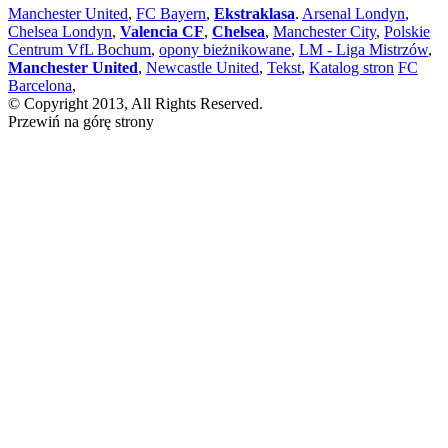
Manchester United
,
FC Bayern
,
Ekstraklasa
.
Arsenal Londyn
,
Chelsea Londyn
,
Valencia CF
,
Chelsea
,
Manchester City
,
Polskie
Centrum VfL Bochum
,
opony bieżnikowane
,
LM - Liga Mistrzów
,
Manchester United
,
Newcastle United
,
Tekst
,
Katalog stron
FC
Barcelona
,
© Copyright 2013, All Rights Reserved.
Przewiń na górę strony