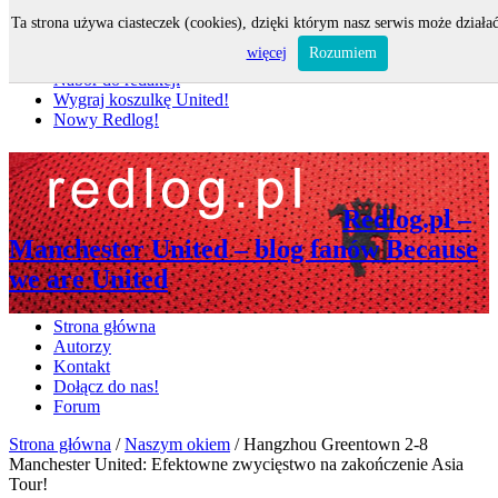
Ta strona używa ciasteczek (cookies), dzięki którym nasz serwis może działać
Nie przegap
więcej
Rozumiem
Nabór do redakcji
Wygraj koszulkę United!
Nowy Redlog!
Redlog.pl –
Manchester United – blog fanów Because
we are United
Strona główna
Autorzy
Kontakt
Dołącz do nas!
Forum
Strona główna
/
Naszym okiem
/
Hangzhou Greentown 2-8
Manchester United: Efektowne zwycięstwo na zakończenie Asia
Tour!