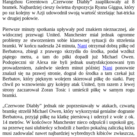
Hangzhou Greentown „Czerwone Diabły” zaaplikowały aż 8
bramek. Najbardziej cieszy świetna dyspozycja Ryana Giggsa, który
po raz kolejny w Azji udowodnił swoją wartość strzelając hat-tricka
w drugiej połowie.
Pierwsze minuty spotkania upływały pod znakiem nieznacznej, ale
widocznej przewagi United. Manchester miał jednak ogromne
problemy ze stworzeniem sobie klarownej sytuacji do strzelenia
bramki. W końcu nadeszła 24 minuta,
Nani
otrzymał dobrą piłkę od
Berbatova, zbiegł z prawego skrzydła do środka, podał wzdłuż
piątego metra, a tam do piłki dopadł już Michael Owen.
Podopieczni sir Alexa nie byli jednak usatysfakcjonowani tym
prowadzeniem, zaledwie siedem minut później
Nani
ponownie
znalazł się na prawej stronie, dograł do środka a tam czekał już
Berbatov, który pięknym wolejem skierował piłkę do siatki. Parę
chwil po wznowieniu gry kolejny atak United, tym razem z lewej
strony zaczarował Zoran Tosic i umieścił piłkę w samym rogu
bramki.
„Czerwone Diabły” jednak nie poprzestawały w atakach, czwartą
bramkę strzelił Michael Owen, który wykorzystał genialne dogranie
Berbatova, przyjął piłkę na klatkę piersiową i uderzył z wole z ok.
14 metrów. W końcówce Manchester nieco odpuścił i uspokoił grę,
na przerwę nasi ulubieńcy schodzili z bardzo pokaźną zaliczką która
musi zadowalać nawet najbardziej wybrednych kibiców zwłaszcza,