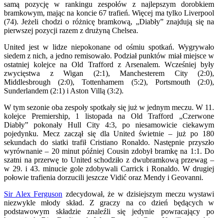
samą pozycję w rankingu zespołów z najlepszym dorobkiem
bramkowym, mając na koncie 67 trafień. Więcej ma tylko Liverpool
(74). Jeżeli chodzi o różnicę bramkową, „Diabły” znajdują się na
pierwszej pozycji razem z drużyną Chelsea.
United jest w lidze niepokonane od ośmiu spotkań. Wygrywało
siedem z nich, a jedno remisowało. Podział punktów miał miejsce w
ostatniej kolejce na Old Trafford z Arsenalem. Wcześniej były
zwycięstwa z Wigan (2:1), Manchesterem City (2:0),
Middlesbrough (2:0), Tottenhamem (5:2), Portsmouth (2:0),
Sunderlandem (2:1) i Aston Villą (3:2).
W tym sezonie oba zespoły spotkały się już w jednym meczu. W 11.
kolejce Premiership, 1 listopada na Old Trafford „Czerwone
Diabły” pokonały Hull City 4:3, po niesamowicie ciekawym
pojedynku. Mecz zaczął się dla United świetnie – już po 180
sekundach do siatki trafił Cristiano Ronaldo. Następnie przyszło
wyrównanie – 20 minut później Cousin zdobył bramkę na 1:1. Do
szatni na przerwę to United schodziło z dwubramkową przewag –
w 29. i 43. minucie gole zdobywali Carrick i Ronaldo. W drugiej
połowie trafienia dorzucili jeszcze Vidić oraz Mendy i Geovanni.
Sir Alex Ferguson
zdecydował, że w dzisiejszym meczu wystawi
niezwykle młody skład. Z graczy na co dzień będących w
podstawowym składzie znaleźli się jedynie powracający po