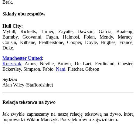
Brak.
Składy obu zespołów
Hull City:
Myhill, Ricketts, Turner, Zayatte, Dawson, Garcia, Boateng,
Barmby, Geovanni, Fagan, Halmosi, Folan, Mendy, Marney,
Cousin, Kilbane, Featherstone, Cooper, Doyle, Hughes, France,
Duke.
Manchester United
:
Kuszczak
, Amos, Neville, Brown, De Laet, Ferdinand, Chester,
Eckersley, Simpson, Fabio,
Nani
, Fletcher, Gibson
Sędzia:
Alan Wiley (Staffordshire)
Relacja tekstowa na żywo
Jak zwykle zapraszamy na naszą relację tekstową na żywo, którą
poprowadzi Wiktor Marczyk. Początek równo z gwizdkiem.