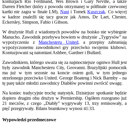
kontuzjach Rio Ferdinand, Wes Brown i Gary Neville, a także
Darren Fletcher (który z powodu otrzymanej w półfinale czerwonej
kartki nie zagra w finale LM),
Nani
i Tomek
Kuszczak
. Co więcej
w kadrze znaleźli się tacy gracze jak Amos, De Laet, Chester,
Eckersley, Simpson, Fabio i Gibson.
W drużynie Hull z wiadomych powodów na boisko nie wybiegnie
Manucho. Zawodnik przebywa bowiem w drużynie „Tygrysów” na
wypożyczeniu z
Manchesteru United
, a przepisy zabraniają
wypożyczonemu zawodnikowi gry przeciwko swojemu klubowi.
Kontuzjowani są natomiast Ashbee, Gardner i Bullard.
Zawodnikiem, którego uważa się za najmocniejsze ogniwo Hull jest
były zawodnik Manchesteru City, Geovanni. Brazylijski pomocnik
ma już w tym sezonie na koncie osiem goli, w tym jednego
strzelonego przeciwko United. George Boateng i Nick Barmby – na
tę parę także młodzi zawodnicy Diabłów powinni zwrócić uwagę.
Na koniec tradycyjnie trochę statystyk. Dzisiejsze spotkanie będzie
dopiero drugim obu drużyn w Premiership. Ogółem rozegrano już
21 meczów, z czego „Diabły” wygrywały 13, trzy remisowały, a
pięć przegrywały. Bilans bramkowy wynosi 41:33.
Wypowiedzi przedmeczowe