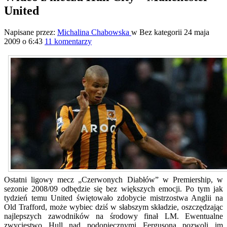
United
Napisane przez:
Michalina Chabowska
w Bez kategorii
24 maja
2009 o 6:43
11 komentarzy
Ostatni ligowy mecz „Czerwonych Diabłów” w Premiership, w
sezonie 2008/09 odbędzie się bez większych emocji. Po tym jak
tydzień temu United świętowało zdobycie mistrzostwa Anglii na
Old Trafford, może wybiec dziś w słabszym składzie, oszczędzając
najlepszych zawodników na środowy finał LM. Ewentualne
zwycięstwo Hull nad podopiecznymi Fergusona pozwoli im