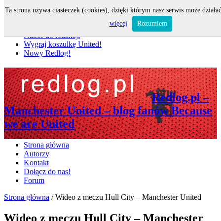
Ta strona używa ciasteczek (cookies), dzięki którym nasz serwis może działać
Nie przegap
więcej
Rozumiem
Nabór do redakcji
Wygraj koszulkę United!
Nowy Redlog!
Redlog.pl –
Manchester United – blog fanów Because
we are United
Strona główna
Autorzy
Kontakt
Dołącz do nas!
Forum
Strona główna
/
Wideo z meczu Hull City – Manchester United
Wideo z meczu Hull City – Manchester