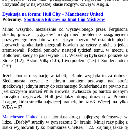
utrzymać się w najwyższej klasie rozgrywkowej w Anglii.
Dyskusja na forum: Hull City – Manchester United
Polecamy:
Spotkania kibiców na finał Ligi Mistrzów
Mimo wszytko, niezależnie od wystawionego przez Fergusona
składu, gracze „Tygrysów” mogą mieć problem z osiągnięciem
pozytywnego rezultatu w dzisiejszym meczu. W ostatnich pięciu
ligowych spotkaniach przegrali bowiem aż cztery z nich, a jeden
zremisowali. Podział punktów nastąpił tydzień temu, w meczu z
Boltonem, kiedy to padł wynik 1:1. Wcześniej była seria porażek ze
Stoke (1:2), Aston Villą (1:0), Liverpoolem (1:3) i Sunderlandem
(1:0).
Jeżeli chodzi o sytuację w tabeli, też nie wygląda to za dobrze.
Siedemnasta pozycja z jednym punktem przewagi nad strefą
spadkową i jednym straty do szesnastego Sunderlandu na pewno nie
jest szczytem marzeń Phila Browna, zwłaszcza po bardzo udanym
początku rozgrywek. Hull jest także drugą drużyną w Premier
League, która straciła najwięcej bramek, bo aż 63. Więcej ma tylko
WBA – 67.
Manchester United
ma natomiast drugą najlepszą defensywę w
lidze. „Diabły” straciły w tym sezonie 24 branki. Mniej razy piłkę z
siatki wyjmowali tylko bramkarze Chelsea – 22. Zajmują także tę