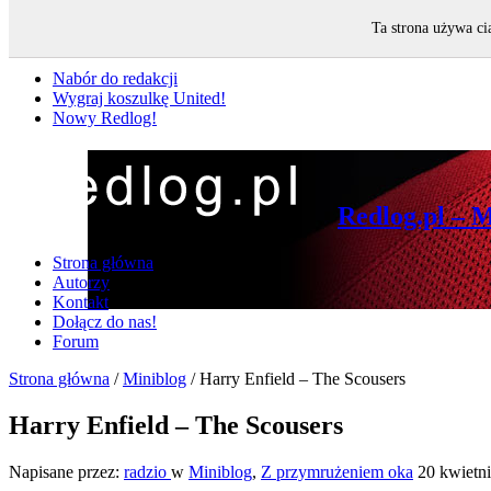
Ta strona używa ci
Nie przegap
Nabór do redakcji
Wygraj koszulkę United!
Nowy Redlog!
Redlog.pl – 
Strona główna
Autorzy
Kontakt
Dołącz do nas!
Forum
Strona główna
/
Miniblog
/
Harry Enfield – The Scousers
Harry Enfield – The Scousers
Napisane przez:
radzio
w
Miniblog
,
Z przymrużeniem oka
20 kwietn