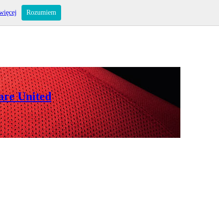
więcej
Rozumiem
are United