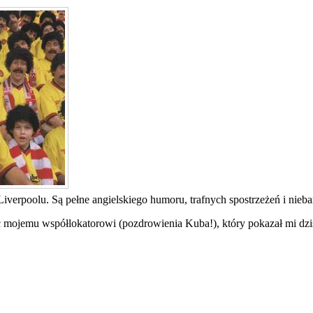
Liverpoolu. Są pełne angielskiego humoru, trafnych spostrzeżeń i nieb
ojemu współlokatorowi (pozdrowienia Kuba!), który pokazał mi dzisi