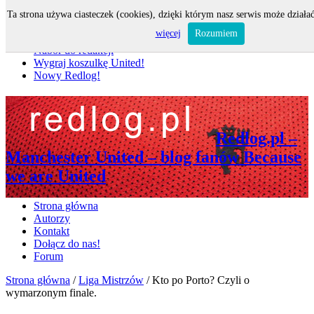
Ta strona używa ciasteczek (cookies), dzięki którym nasz serwis może działać
Nie przegap
więcej
Rozumiem
Nabór do redakcji
Wygraj koszulkę United!
Nowy Redlog!
Redlog.pl –
Manchester United – blog fanów Because
we are United
Strona główna
Autorzy
Kontakt
Dołącz do nas!
Forum
Strona główna
/
Liga Mistrzów
/
Kto po Porto? Czyli o
wymarzonym finale.