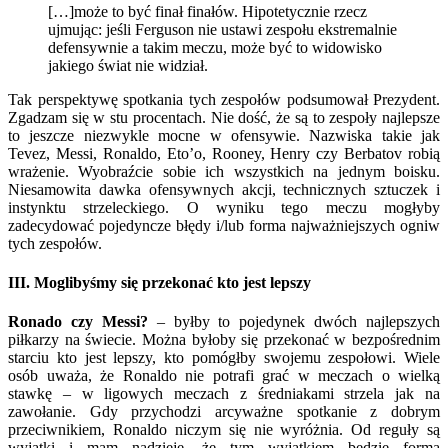
[…]może to być finał finałów. Hipotetycznie rzecz
ujmując: jeśli Ferguson nie ustawi zespołu ekstremalnie
defensywnie a takim meczu, może być to widowisko
jakiego świat nie widział.
Tak perspektywę spotkania tych zespołów podsumował Prezydent.
Zgadzam się w stu procentach. Nie dość, że są to zespoły najlepsze
to jeszcze niezwykle mocne w ofensywie. Nazwiska takie jak
Tevez, Messi, Ronaldo, Eto’o, Rooney, Henry czy Berbatov robią
wrażenie. Wyobraźcie sobie ich wszystkich na jednym boisku.
Niesamowita dawka ofensywnych akcji, technicznych sztuczek i
instynktu strzeleckiego. O wyniku tego meczu mogłyby
zadecydować pojedyncze błędy i/lub forma najważniejszych ogniw
tych zespołów.
III. Moglibyśmy się przekonać kto jest lepszy
Ronado czy Messi?
– byłby to pojedynek dwóch najlepszych
piłkarzy na świecie. Można byłoby się przekonać w bezpośrednim
starciu kto jest lepszy, kto pomógłby swojemu zespołowi. Wiele
osób uważa, że Ronaldo nie potrafi grać w meczach o wielką
stawkę – w ligowych meczach z średniakami strzela jak na
zawołanie. Gdy przychodzi arcyważne spotkanie z dobrym
przeciwnikiem, Ronaldo niczym się nie wyróżnia. Od reguły są
wyjątki i mam nadzieję, że tym wyjątkiem będzie forma