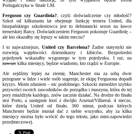
Portugalczyka w finale LM.
Ferguson czy Guardiola?
, czyli: doświadczenie czy młodość?
Szkot od kilkunastu lat obejmuje funkcję trenera United, dla
hiszpańskiego szkoleniowca jest to debiutancki sezon na ławce
trenerskiej Barcy. Doświadczeniem Ferguson pokonuje Guardiolę –
ale kto okazałby się lepszy w takim meczu?
I to najważniejsze,
United czy Barcelona?
Żadne statystyki nie
rozwieją wątpliwości dziennikarzy i kibiców. Bezpośredni
pojedynek wskazałby wygranego w tym pojedynku. I raz, na
zawsze
kilka miesięcy, będzie wiadomo, kto rządzi w Europie.
Ale zejdźmy lepiej na ziemię. Manchester ma za sobą dwie
przegrane w lidze i wiele osób sugeruje, że ekipę Fergusona dopadł
kryzys. Moim zdaniem – nic podobnego. Szkocki menedżer szybko
przywróci swoich zawodników do porządku i maszyna, która do tej
pory miażdżyła każdego, znów zacznie działać. Na drodze do finału
stoi Porto, a następnie ktoś z dwójki Arsenal/Villareal. 4 mecze,
które dzielą United od finału. 360 minut, podczas których
Manchester będzie musiał dać z siebie wszystko, aby za kilka
miesięcy można było wrócić do tego tekstu, jako mini-zapowiedzi
przedmeczowej.