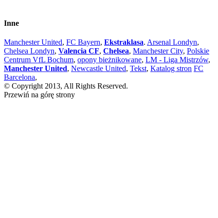
Inne
Manchester United
,
FC Bayern
,
Ekstraklasa
.
Arsenal Londyn
,
Chelsea Londyn
,
Valencia CF
,
Chelsea
,
Manchester City
,
Polskie
Centrum VfL Bochum
,
opony bieżnikowane
,
LM - Liga Mistrzów
,
Manchester United
,
Newcastle United
,
Tekst
,
Katalog stron
FC
Barcelona
,
© Copyright 2013, All Rights Reserved.
Przewiń na górę strony