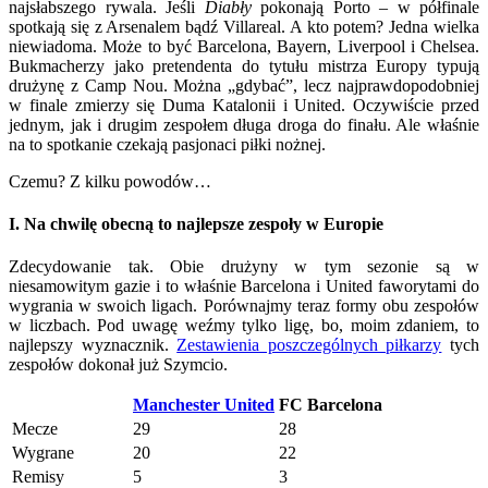
najsłabszego rywala. Jeśli
Diabły
pokonają Porto – w półfinale
spotkają się z Arsenalem bądź Villareal. A kto potem? Jedna wielka
niewiadoma. Może to być Barcelona, Bayern, Liverpool i Chelsea.
Bukmacherzy jako pretendenta do tytułu mistrza Europy typują
drużynę z Camp Nou. Można „gdybać”, lecz najprawdopodobniej
w finale zmierzy się Duma Katalonii i United. Oczywiście przed
jednym, jak i drugim zespołem długa droga do finału. Ale właśnie
na to spotkanie czekają pasjonaci piłki nożnej.
Czemu? Z kilku powodów…
I. Na chwilę obecną to najlepsze zespoły w Europie
Zdecydowanie tak. Obie drużyny w tym sezonie są w
niesamowitym gazie i to właśnie Barcelona i United faworytami do
wygrania w swoich ligach. Porównajmy teraz formy obu zespołów
w liczbach. Pod uwagę weźmy tylko ligę, bo, moim zdaniem, to
najlepszy wyznacznik.
Zestawienia poszczególnych piłkarzy
tych
zespołów dokonał już Szymcio.
Manchester United
FC Barcelona
Mecze
29
28
Wygrane
20
22
Remisy
5
3