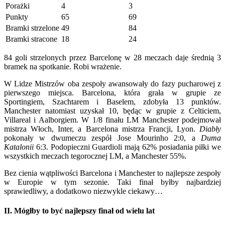
Porażki
4
3
Punkty
65
69
Bramki strzelone
49
84
Bramki stracone
18
24
84 goli strzelonych przez Barcelonę w 28 meczach daje średnią 3
bramek na spotkanie. Robi wrażenie.
W Lidze Mistrzów oba zespoły awansowały do fazy pucharowej z
pierwszego miejsca. Barcelona, która grała w grupie ze
Sportingiem, Szachtarem i Baselem, zdobyła 13 punktów.
Manchester natomiast uzyskał 10, będąc w grupie z Celticiem,
Villareal i Aalborgiem. W 1/8 finału LM Manchester podejmował
mistrza Włoch, Inter, a Barcelona mistrza Francji, Lyon.
Diabły
pokonały w dwumeczu zespół Jose Mourinho 2:0, a
Duma
Katalonii
6:3. Podopieczni Guardioli mają 62% posiadania piłki we
wszystkich meczach tegorocznej LM, a Manchester 55%.
Bez cienia wątpliwości Barcelona i Manchester to najlepsze zespoły
w Europie w tym sezonie. Taki finał byłby najbardziej
sprawiedliwy, a dodatkowo niezwykle ciekawy…
II. Mógłby to być najlepszy finał od wielu lat