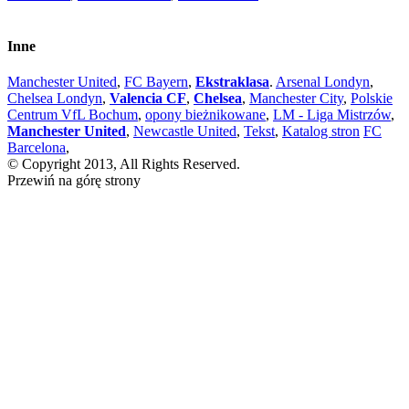
Inne
Manchester United
,
FC Bayern
,
Ekstraklasa
.
Arsenal Londyn
,
Chelsea Londyn
,
Valencia CF
,
Chelsea
,
Manchester City
,
Polskie
Centrum VfL Bochum
,
opony bieżnikowane
,
LM - Liga Mistrzów
,
Manchester United
,
Newcastle United
,
Tekst
,
Katalog stron
FC
Barcelona
,
© Copyright 2013, All Rights Reserved.
Przewiń na górę strony