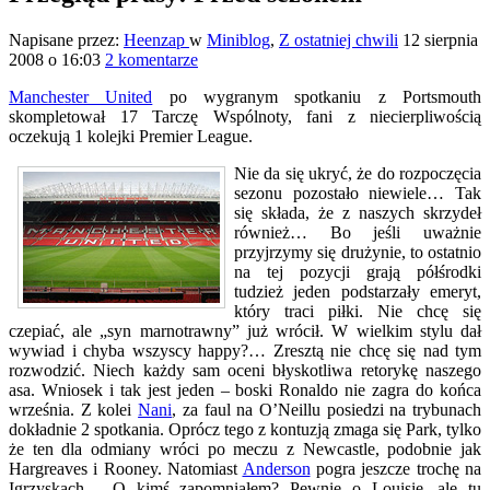
Napisane przez:
Heenzap
w
Miniblog
,
Z ostatniej chwili
12 sierpnia
2008 o 16:03
2 komentarze
Manchester United
po wygranym spotkaniu z Portsmouth
skompletował 17 Tarczę Wspólnoty, fani z niecierpliwością
oczekują 1 kolejki Premier League.
Nie da się ukryć, że do rozpoczęcia
sezonu pozostało niewiele… Tak
się składa, że z naszych skrzydeł
również… Bo jeśli uważnie
przyjrzymy się drużynie, to ostatnio
na tej pozycji grają półśrodki
tudzież jeden podstarzały emeryt,
który traci piłki. Nie chcę się
czepiać, ale „syn marnotrawny” już wrócił. W wielkim stylu dał
wywiad i chyba wszyscy happy?… Zresztą nie chcę się nad tym
rozwodzić. Niech każdy sam oceni błyskotliwa retorykę naszego
asa. Wniosek i tak jest jeden – boski Ronaldo nie zagra do końca
września. Z kolei
Nani
, za faul na O’Neillu posiedzi na trybunach
dokładnie 2 spotkania. Oprócz tego z kontuzją zmaga się Park, tylko
że ten dla odmiany wróci po meczu z Newcastle, podobnie jak
Hargreaves i Rooney. Natomiast
Anderson
pogra jeszcze trochę na
Igrzyskach… O kimś zapomniałem? Pewnie o Louisie, ale tu