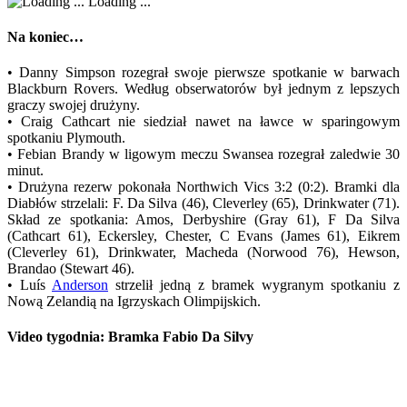
Loading ...
Na koniec…
• Danny Simpson rozegrał swoje pierwsze spotkanie w barwach
Blackburn Rovers. Według obserwatorów był jednym z lepszych
graczy swojej drużyny.
• Craig Cathcart nie siedział nawet na ławce w sparingowym
spotkaniu Plymouth.
• Febian Brandy w ligowym meczu Swansea rozegrał zaledwie 30
minut.
• Drużyna rezerw pokonała Northwich Vics 3:2 (0:2). Bramki dla
Diabłów strzelali: F. Da Silva (46), Cleverley (65), Drinkwater (71).
Skład ze spotkania: Amos, Derbyshire (Gray 61), F Da Silva
(Cathcart 61), Eckersley, Chester, C Evans (James 61), Eikrem
(Cleverley 61), Drinkwater, Macheda (Norwood 76), Hewson,
Brandao (Stewart 46).
• Luís
Anderson
strzelił jedną z bramek wygranym spotkaniu z
Nową Zelandią na Igrzyskach Olimpijskich.
Video tygodnia: Bramka Fabio Da Silvy