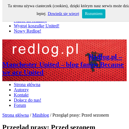
Ta strona używa ciasteczek (cookies), dzięki którym nasz serwis może dzi
Nie przegap
lepiej.
Dowiedz się więcej
Rozumiem
Nabór do redakcji
Wygraj koszulkę United!
Nowy Redlog!
Redlog.pl –
Manchester United – blog fanów Because
we are United
Strona główna
Autorzy
Kontakt
Dołącz do nas!
Forum
Strona główna
/
Miniblog
/
Przegląd prasy: Przed sezonem
Przegląd prasy: Przed sezonem