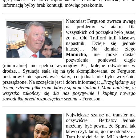
informacją byłby brak kontuzji, mówiąc przekornie.
Natomiast Ferguson zwraca uwagę
na problemy w ataku. Dla
wszystkich od początku było jasne,
że na Old Trafford trafi klasowy
napastnik. Dzieje się jednak
inaczej… Na domiar złego
Manucho
, nie może dostać
pozwolenia, ponieważ ciągle
(minimalnie) nie spełnia wymogów PL, kolejne odwołanie w
drodze… Sytuacja stała się na tyle skomplikowana, że Ferguson
postanowił nie sprzedawać Sahy, co jednak nie było wcześniej
przesądzone. Na szczęście jest i dobra informacja: „
Przyglądamy się
trzem, czterem piłkarzom, którzy są napastnikami. Mam nadzieję, że
wszystko zakończy się dla nas pozytywnie i kupimy nowego
zawodnika przed rozpoczęciem sezonu
„- Ferguson.
Największe szanse na transfer ma
oczywiście – Berbatov. Jednak
możemy być pewni, że Spursi tak
łatwo czyt. tanio, go nie oddadzą…
Tym bardziej że to MU zależy na