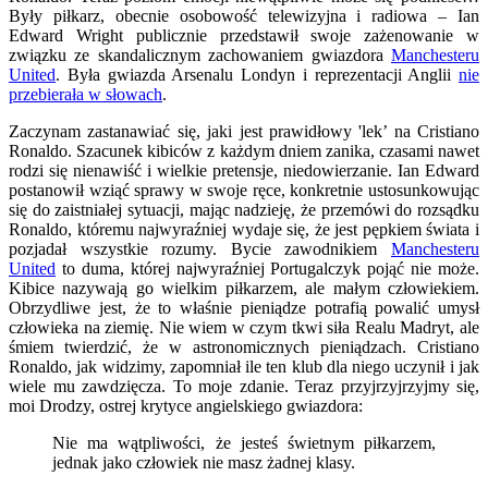
Były piłkarz, obecnie osobowość telewizyjna i radiowa – Ian
Edward Wright publicznie przedstawił swoje zażenowanie w
związku ze skandalicznym zachowaniem gwiazdora
Manchesteru
United
. Była gwiazda Arsenalu Londyn i reprezentacji Anglii
nie
przebierała w słowach
.
Zaczynam zastanawiać się, jaki jest prawidłowy 'lek’ na Cristiano
Ronaldo. Szacunek kibiców z każdym dniem zanika, czasami nawet
rodzi się nienawiść i wielkie pretensje, niedowierzanie. Ian Edward
postanowił wziąć sprawy w swoje ręce, konkretnie ustosunkowując
się do zaistniałej sytuacji, mając nadzieję, że przemówi do rozsądku
Ronaldo, któremu najwyraźniej wydaje się, że jest pępkiem świata i
pozjadał wszystkie rozumy. Bycie zawodnikiem
Manchesteru
United
to duma, której najwyraźniej Portugalczyk pojąć nie może.
Kibice nazywają go wielkim piłkarzem, ale małym człowiekiem.
Obrzydliwe jest, że to właśnie pieniądze potrafią powalić umysł
człowieka na ziemię. Nie wiem w czym tkwi siła Realu Madryt, ale
śmiem twierdzić, że w astronomicznych pieniądzach. Cristiano
Ronaldo, jak widzimy, zapomniał ile ten klub dla niego uczynił i jak
wiele mu zawdzięcza. To moje zdanie. Teraz przyjrzyjrzyjmy się,
moi Drodzy, ostrej krytyce angielskiego gwiazdora:
Nie ma wątpliwości, że jesteś świetnym piłkarzem,
jednak jako człowiek nie masz żadnej klasy.