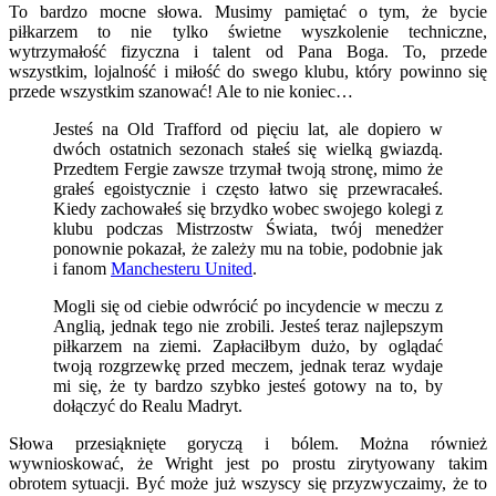
To bardzo mocne słowa. Musimy pamiętać o tym, że bycie
piłkarzem to nie tylko świetne wyszkolenie techniczne,
wytrzymałość fizyczna i talent od Pana Boga. To, przede
wszystkim, lojalność i miłość do swego klubu, który powinno się
przede wszystkim szanować! Ale to nie koniec…
Jesteś na Old Trafford od pięciu lat, ale dopiero w
dwóch ostatnich sezonach stałeś się wielką gwiazdą.
Przedtem Fergie zawsze trzymał twoją stronę, mimo że
grałeś egoistycznie i często łatwo się przewracałeś.
Kiedy zachowałeś się brzydko wobec swojego kolegi z
klubu podczas Mistrzostw Świata, twój menedżer
ponownie pokazał, że zależy mu na tobie, podobnie jak
i fanom
Manchesteru United
.
Mogli się od ciebie odwrócić po incydencie w meczu z
Anglią, jednak tego nie zrobili. Jesteś teraz najlepszym
piłkarzem na ziemi. Zapłaciłbym dużo, by oglądać
twoją rozgrzewkę przed meczem, jednak teraz wydaje
mi się, że ty bardzo szybko jesteś gotowy na to, by
dołączyć do Realu Madryt.
Słowa przesiąknięte goryczą i bólem. Można również
wywnioskować, że Wright jest po prostu zirytyowany takim
obrotem sytuacji. Być może już wszyscy się przyzwyczaimy, że to