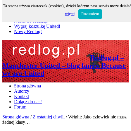
Ta strona używa ciasteczek (cookies), dzięki którym nasz serwis może działać
Nie przegap
więcej
Rozumiem
Nabór do redakcji
Wygraj koszulkę United!
Nowy Redlog!
Redlog.pl –
Manchester United – blog fanów Because
we are United
Strona główna
Autorzy
Kontakt
Dołącz do nas!
Forum
Strona główna
/
Z ostatniej chwili
/
Wright: Jako człowiek nie masz
żadnej klasy…