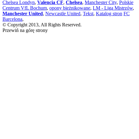
Chelsea Londyn
,
Valencia CF
,
Chelsea
,
Manchester City
,
Polskie
Centrum VfL Bochum
,
opony bieżnikowane
,
LM - Liga Mistrzów
,
Manchester United
,
Newcastle United
,
Tekst
,
Katalog stron
FC
Barcelona
,
© Copyright 2013, All Rights Reserved.
Przewiń na górę strony