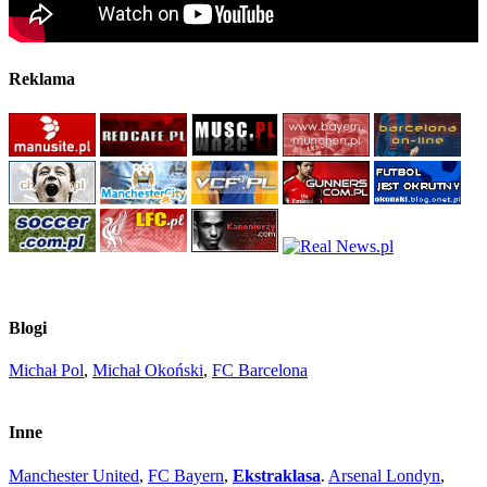
Reklama
Blogi
Michał Pol
,
Michał Okoński
,
FC Barcelona
Inne
Manchester United
,
FC Bayern
,
Ekstraklasa
.
Arsenal Londyn
,