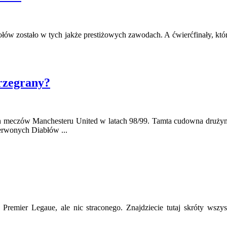
w zostało w tych jakże prestiżowych zawodach. A ćwierćfinały, które 
rzegrany?
h meczów Manchesteru United w latach 98/99. Tamta cudowna drużyna,
erwonych Diabłów ...
i Premier Legaue, ale nic straconego. Znajdziecie tutaj skróty wsz