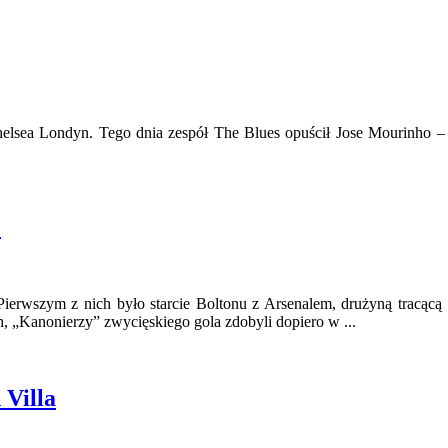
elsea Londyn. Tego dnia zespół The Blues opuścił Jose Mourinho – w
!
ki. Pierwszym z nich było starcie Boltonu z Arsenalem, drużyną tr
, „Kanonierzy” zwycięskiego gola zdobyli dopiero w ...
 Villa