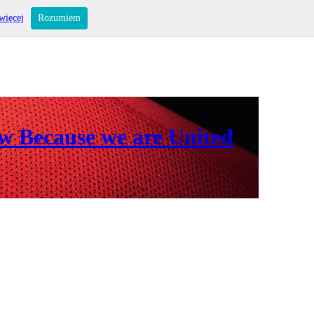
więcej
Rozumiem
ów Because we are United