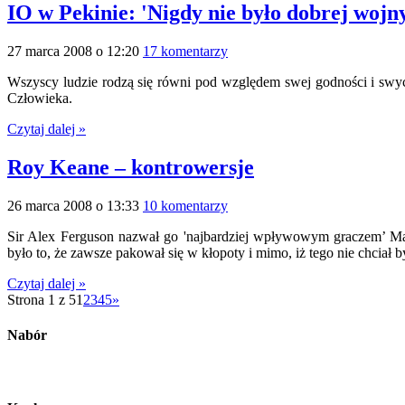
IO w Pekinie: 'Nigdy nie było dobrej wojny
27 marca 2008 o 12:20
17 komentarzy
Wszyscy ludzie rodzą się równi pod względem swej godności i sw
Człowieka.
Czytaj dalej »
Roy Keane – kontrowersje
26 marca 2008 o 13:33
10 komentarzy
Sir Alex Ferguson nazwał go 'najbardziej wpływowym graczem’ Man
było to, że zawsze pakował się w kłopoty i mimo, iż tego nie chciał by
Czytaj dalej »
Strona 1 z 5
1
2
3
4
5
»
Nabór