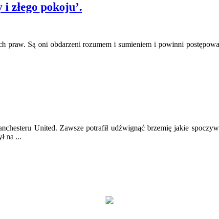
 i złego pokoju’.
ych praw. Są oni obdarzeni rozumem i sumieniem i powinni postępow
chesteru United. Zawsze potrafił udźwignąć brzemię jakie spoczywa
ł na ...