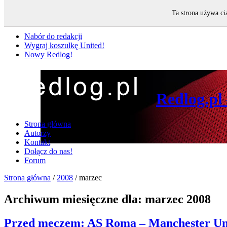
Ta strona używa ci
Nie przegap
Nabór do redakcji
Wygraj koszulkę United!
Nowy Redlog!
Redlog.pl
Strona główna
Autorzy
Kontakt
Dołącz do nas!
Forum
Strona główna
/
2008
/
marzec
Archiwum miesięczne dla:
marzec 2008
Przed meczem: AS Roma – Manchester Un