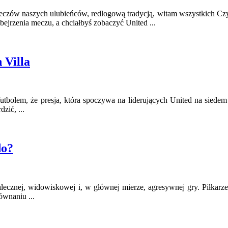
meczów naszych ulubieńców, redlogową tradycją, witam wszystkich Czyt
rzenia meczu, a chciałbyś zobaczyć United ...
 Villa
futbolem, że presja, która spoczywa na liderujących United na siede
zić, ...
do?
alecznej, widowiskowej i, w głównej mierze, agresywnej gry. Piłkar
ównaniu ...