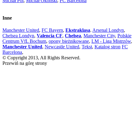
Michał Pol
,
Michał Okoński
,
FC Barcelona
Inne
Manchester United
,
FC Bayern
,
Ekstraklasa
.
Arsenal Londyn
,
Chelsea Londyn
,
Valencia CF
,
Chelsea
,
Manchester City
,
Polskie
Centrum VfL Bochum
,
opony bieżnikowane
,
LM - Liga Mistrzów
,
Manchester United
,
Newcastle United
,
Tekst
,
Katalog stron
FC
Barcelona
,
© Copyright 2013, All Rights Reserved.
Przewiń na górę strony