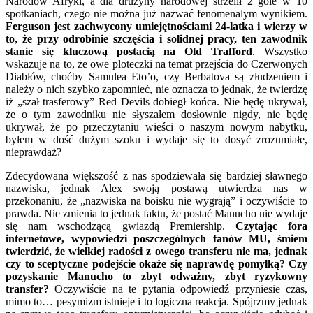
Narodów Afryki, a dla drużyny narodowej strzelił 2 gole w 10
spotkaniach, czego nie można już nazwać fenomenalym wynikiem.
Ferguson jest zachwycony umiejętnościami 24-latka i wierzy w
to, że przy odrobinie szczęścia i solidnej pracy, ten zawodnik
stanie się kluczową postacią na Old Trafford
. Wszystko
wskazuje na to, że owe ploteczki na temat przejścia do Czerwonych
Diabłów, choćby Samulea Eto’o, czy Berbatova są złudzeniem i
należy o nich szybko zapomnieć, nie oznacza to jednak, że twierdzę
iż „szał trasferowy” Red Devils dobiegł końca. Nie będę ukrywał,
że o tym zawodniku nie słyszałem dosłownie nigdy, nie będę
ukrywał, że po przeczytaniu wieści o naszym nowym nabytku,
byłem w dość dużym szoku i wydaje się to dosyć zrozumiałe,
nieprawdaż?
Zdecydowana większość z nas spodziewała się bardziej sławnego
nazwiska, jednak Alex swoją postawą utwierdza nas w
przekonaniu, że „nazwiska na boisku nie wygrają” i oczywiście to
prawda. Nie zmienia to jednak faktu, że postać Manucho nie wydaje
się nam wschodzącą gwiazdą Premiership.
Czytając fora
internetowe, wypowiedzi poszczególnych fanów MU, śmiem
twierdzić, że wielkiej radości z owego transferu nie ma, jednak
czy to sceptyczne podejście okaże się naprawdę pomyłką? Czy
pozyskanie Manucho to zbyt odważny, zbyt ryzykowny
transfer?
Oczywiście na te pytania odpowiedź przyniesie czas,
mimo to… pesymizm istnieje i to logiczna reakcja. Spójrzmy jednak