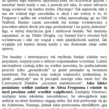
na sprawę tego transferu optymistyczniej, bo oczywiście gdybać i
narzekać może każdy z nas, a prawda jest taka, że nasze odczucia
mogą wydawać się bardzo mylne. Dlaczego? Tak naprawdę nikt z
nas nie widział tego zawodnika w akcji i nie wierzę w to, że
Ferguson i spółka nie wiedzieli co robią sprowadzając go na Old
Trafford. Bardzo często zawodnik ten zostaje wyśmiewany, a
powodem takich drwin jest jego pochodzenie i na pozór„śmieszna”
liga, w której dotychczas grał i zdobywał bramki. Nie możemy
zapominać, że np. Didier Drogba, czy Samuel Eto’o również byli
wyśmiewani i nikt nie wiązał z nimi jakiejkolwiek nadziei. Jak
wygląda ich kariera dzisiaj każdy z nas doskonale zdaje sobie
sprawę.
Ten banalny i stereotypowy tok myślenia buduje właśnie owy
pesymizm, scepytycyzm o którym wspominałem wcześniej. Ludzie
niecierpliwie czekają tylko na wielkie nazwiska, bo podświadomie
przecież tylko „gwiazdeczki” za grube pieniądze są świetnym
transferem. Nie dziwią więc reakcje większości, tymbardziej, że
plotki „nakręcały” nas iż początek nowego roku może być dla
Czerwonych Diabłów „szczytem transferowym”.
Jako kibice
posiadamy wielkie zaufanie do Alexa Fergusona i właśnie ta
myśl powinna zabić wszelkie wątpliwości.
Zaufajmy Szkotowi,
zaufajmy temu młodemu zawodnikowi, bo niewątpliwie jego
ambicje na dzień dzisiejszy sięgają nieba. Już dziś porównuje się go
do Andersona, Naniego, jednak takie porównania określiłbym „grą