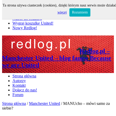
Ta strona używa ciasteczek (cookies), dzięki którym nasz serwis może działać
Nie przegap
więcej
Rozumiem
Nabór do redakcji
Wygraj koszulkę United!
Nowy Redlog!
Redlog.pl –
Manchester United – blog fanów Because
we are United
Strona główna
Autorzy
Kontakt
Dołącz do nas!
Forum
Strona główna
/
Manchester United
/
MANUcho – mówi samo za
siebie?