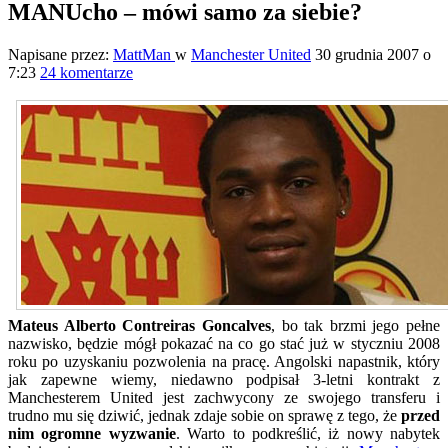
MANUcho – mówi samo za siebie?
Napisane przez:
MattMan
w
Manchester United
30 grudnia 2007 o
7:23
24 komentarze
Mateus Alberto Contreiras Goncalves
, bo tak brzmi jego pełne
nazwisko, będzie mógł pokazać na co go stać już w styczniu 2008
roku po uzyskaniu pozwolenia na pracę. Angolski napastnik, który
jak zapewne wiemy, niedawno podpisał 3-letni kontrakt z
Manchesterem United jest zachwycony ze swojego transferu i
trudno mu się dziwić, jednak zdaje sobie on sprawę z tego, że
przed
nim ogromne wyzwanie
. Warto to podkreślić, iż nowy nabytek