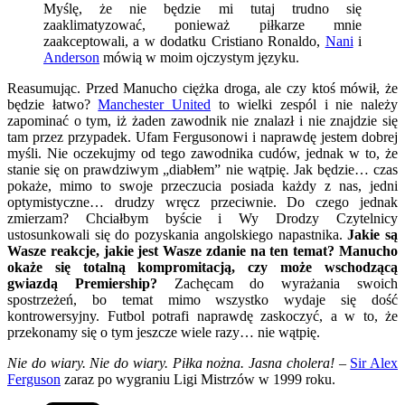
Myślę, że nie będzie mi tutaj trudno się
zaaklimatyzować, ponieważ piłkarze mnie
zaakceptowali, a w dodatku Cristiano Ronaldo,
Nani
i
Anderson
mówią w moim ojczystym języku.
Reasumując. Przed Manucho ciężka droga, ale czy ktoś mówił, że
będzie łatwo?
Manchester United
to wielki zespól i nie należy
zapominać o tym, iż żaden zawodnik nie znalazł i nie znajdzie się
tam przez przypadek. Ufam Fergusonowi i naprawdę jestem dobrej
myśli. Nie oczekujmy od tego zawodnika cudów, jednak w to, że
stanie się on prawdziwym „diabłem” nie wątpię. Jak będzie… czas
pokaże, mimo to swoje przeczucia posiada każdy z nas, jedni
optymistyczne… drudzy wręcz przeciwnie. Do czego jednak
zmierzam? Chciałbym byście i Wy Drodzy Czytelnicy
ustosunkowali się do pozyskania angolskiego napastnika.
Jakie są
Wasze reakcje, jakie jest Wasze zdanie na ten temat? Manucho
okaże się totalną kompromitacją, czy może wschodzącą
gwiazdą Premiership?
Zachęcam do wyrażania swoich
spostrzeżeń, bo temat mimo wszystko wydaje się dość
kontrowersyjny. Futbol potrafi naprawdę zaskoczyć, a w to, że
przekonamy się o tym jeszcze wiele razy… nie wątpię.
Nie do wiary. Nie do wiary. Piłka nożna. Jasna cholera!
–
Sir Alex
Ferguson
zaraz po wygraniu Ligi Mistrzów w 1999 roku.