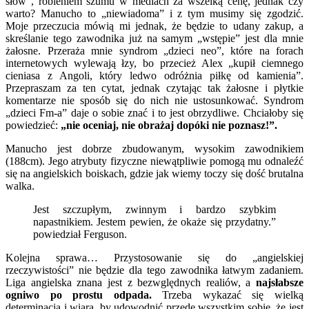
słów”, robieniem szumu w mediach za wszelką cenę, jednak czy
warto? Manucho to „niewiadoma” i z tym musimy się zgodzić.
Moje przeczucia mówią mi jednak, że będzie to udany zakup, a
skreślanie tego zawodnika już na samym „wstępie” jest dla mnie
żałosne. Przeraża mnie syndrom „dzieci neo”, które na forach
internetowych wylewają łzy, bo przecież Alex „kupił ciemnego
cieniasa z Angoli, który ledwo odróżnia piłkę od kamienia”.
Przepraszam za ten cytat, jednak czytając tak żałosne i płytkie
komentarze nie sposób się do nich nie ustosunkować. Syndrom
„dzieci Fm-a” daje o sobie znać i to jest obrzydliwe. Chciałoby się
powiedzieć:
„nie oceniaj, nie obrażaj dopóki nie poznasz!”.
Manucho jest dobrze zbudowanym, wysokim zawodnikiem
(188cm). Jego atrybuty fizyczne niewątpliwie pomogą mu odnaleźć
się na angielskich boiskach, gdzie jak wiemy toczy się dość brutalna
walka.
Jest szczupłym, zwinnym i bardzo szybkim
napastnikiem. Jestem pewien, że okaże się przydatny.”
powiedział Ferguson.
Kolejna sprawa… Przystosowanie się do „angielskiej
rzeczywistości” nie będzie dla tego zawodnika łatwym zadaniem.
Liga angielska znana jest z bezwględnych realiów, a
najsłabsze
ogniwo po prostu odpada.
Trzeba wykazać się wielką
determinacją i wiarą, by udowodnić przede wszystkim sobie, że jest