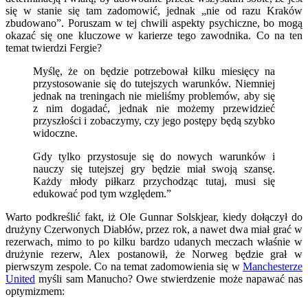
się w stanie się tam zadomowić, jednak „nie od razu Kraków
zbudowano”. Poruszam w tej chwili aspekty psychiczne, bo mogą
okazać się one kluczowe w karierze tego zawodnika. Co na ten
temat twierdzi Fergie?
Myślę, że on będzie potrzebował kilku miesięcy na
przystosowanie się do tutejszych warunków. Niemniej
jednak na treningach nie mieliśmy problemów, aby się
z nim dogadać, jednak nie możemy przewidzieć
przyszłości i zobaczymy, czy jego postępy będą szybko
widoczne.
Gdy tylko przystosuje się do nowych warunków i
nauczy się tutejszej gry będzie miał swoją szansę.
Każdy młody piłkarz przychodząc tutaj, musi się
edukować pod tym względem.”
Warto podkreślić fakt, iż Ole Gunnar Solskjear, kiedy dołączył do
drużyny Czerwonych Diabłów, przez rok, a nawet dwa miał grać w
rezerwach, mimo to po kilku bardzo udanych meczach właśnie w
drużynie rezerw, Alex postanowił, że Norweg będzie grał w
pierwszym zespole. Co na temat zadomowienia się w
Manchesterze
United
myśli sam Manucho? Owe stwierdzenie może napawać nas
optymizmem: