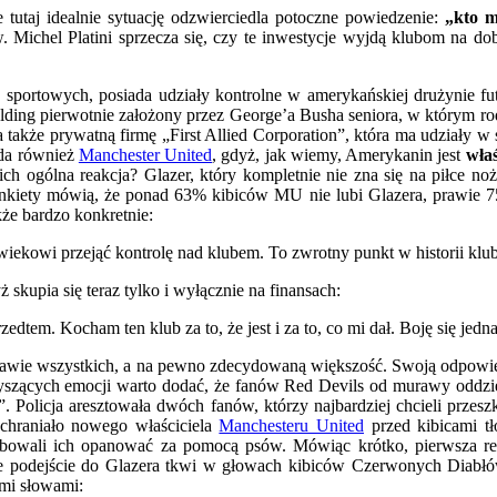
utaj idealnie sytuację odzwierciedla potoczne powiedzenie:
„kto m
 Michel Platini sprzecza się, czy te inwestycje wyjdą klubom na d
w sportowych, posiada udziały kontrolne w amerykańskiej drużynie f
ding pierwotnie założony przez George’a Busha seniora, w którym ro
 także prywatną firmę „First Allied Corporation”, która ma udziały
ada również
Manchester United
, gdyż, jak wiemy, Amerykanin jest
właś
ch ogólna reakcja? Glazer, który kompletnie nie zna się na piłce no
Ankiety mówią, że ponad 63% kibiców MU nie lubi Glazera, prawie 
kże bardzo konkretnie:
iekowi przejąć kontrolę nad klubem. To zwrotny punkt w historii klubu
 skupia się teraz tylko i wyłącznie na finansach:
zedtem. Kocham ten klub za to, że jest i za to, co mi dał. Boję się je
prawie wszystkich, a na pewno zdecydowaną większość. Swoją odpowied
rzyszących emocji warto dodać, że fanów Red Devils od murawy oddzi
. Policja aresztowała dwóch fanów, którzy najbardziej chcieli przesz
ochraniało nowego właściciela
Manchesteru United
przed kibicami tł
óbowali ich opanować za pomocą psów. Mówiąc krótko, pierwsza reak
e podejście do Glazera tkwi w głowach kibiców Czerwonych Diabłów 
ymi słowami: