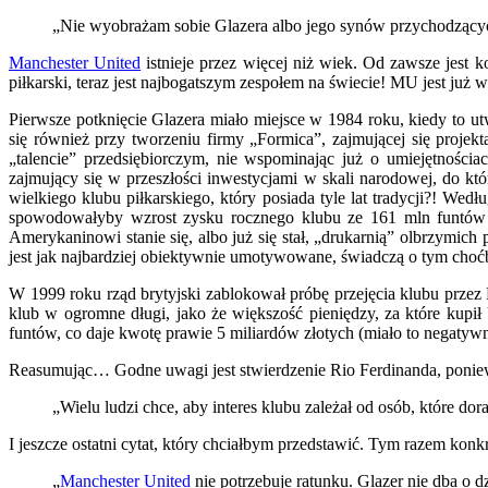
„Nie wyobrażam sobie Glazera albo jego synów przychodzącyc
Manchester United
istnieje przez więcej niż wiek. Od zawsze jest 
piłkarski, teraz jest najbogatszym zespołem na świecie! MU jest już
Pierwsze potknięcie Glazera miało miejsce w 1984 roku, kiedy to 
się również przy tworzeniu firmy „Formica”, zajmującej się proj
„talencie” przedsiębiorczym, nie wspominając już o umiejętnościa
zajmujący się w przeszłości inwestycjami w skali narodowej, do kt
wielkiego klubu piłkarskiego, który posiada tyle lat tradycji?! We
spowodowałyby wzrost zysku rocznego klubu ze 161 mln funtów o
Amerykaninowi stanie się, albo już się stał, „drukarnią” olbrzymich
jest jak najbardziej obiektywnie umotywowane, świadczą o tym choć
W 1999 roku rząd brytyjski zablokował próbę przejęcia klubu prze
klub w ogromne długi, jako że większość pieniędzy, za które kupił
funtów, co daje kwotę prawie 5 miliardów złotych (miało to negatywn
Reasumując… Godne uwagi jest stwierdzenie Rio Ferdinanda, poniewa
„Wielu ludzi chce, aby interes klubu zależał od osób, które dor
I jeszcze ostatni cytat, który chciałbym przedstawić. Tym razem kon
„
Manchester United
nie potrzebuje ratunku. Glazer nie dba 