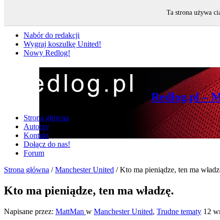
Ta strona używa ci
Nie przegap
Nabór do redakcji
Wygraj koszulkę United!
Nowy Redlog!
Redlog.pl – 
Strona główna
Autorzy
Kontakt
Dołącz do nas!
Forum
Strona główna
/
Manchester United
/
Kto ma pieniądze, ten ma władz
Kto ma pieniądze, ten ma władzę.
Napisane przez:
MattMan
w
Manchester United
,
Trudne tematy
12 wr