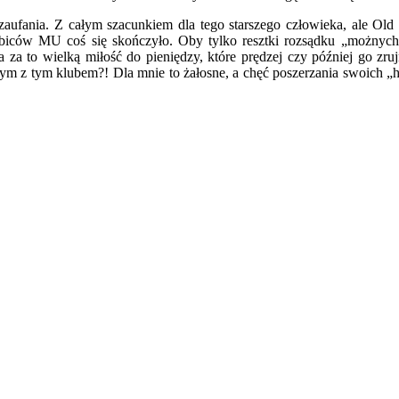
zaufania. Z całym szacunkiem dla tego starszego człowieka, ale Old 
kibiców MU coś się skończyło. Oby tylko resztki rozsądku „możnyc
a za to wielką miłość do pieniędzy, które prędzej czy później go z
ym z tym klubem?! Dla mnie to żałosne, a chęć poszerzania swoich „