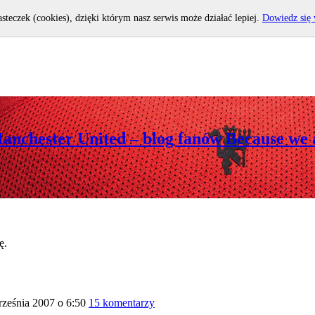
asteczek (cookies), dzięki którym nasz serwis może działać lepiej.
Dowiedz się 
Manchester United – blog fanów Because we 
ę.
ześnia 2007 o 6:50
15 komentarzy