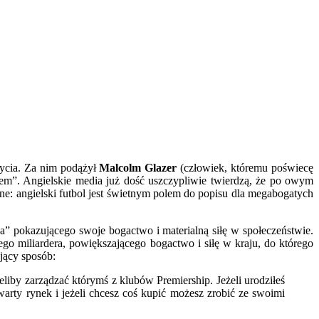
życia. Za nim podążył
Malcolm Glazer
(człowiek, któremu poświecę
rem”. Angielskie media już dość uszczypliwie twierdzą, że po owym
: angielski futbol jest świetnym polem do popisu dla megabogatych
” pokazującego swoje bogactwo i materialną siłę w społeczeństwie.
o miliardera, powiększającego bogactwo i siłę w kraju, do którego
jący sposób:
eliby zarządzać którymś z klubów Premiership. Jeżeli urodziłeś
warty rynek i jeżeli chcesz coś kupić możesz zrobić ze swoimi