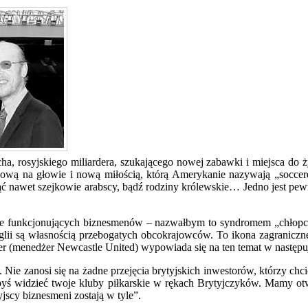
ha, rosyjskiego miliardera, szukającego nowej zabawki i miejsca do 
allową na głowie i nową miłością, którą Amerykanie nazywają „socce
nawet szejkowie arabscy, bądź rodziny królewskie… Jedno jest pewne
brze funkcjonujących biznesmenów – nazwałbym to syndromem „chłopca
lii są własnością przebogatych obcokrajowców. To ikona zagraniczneg
eder (menedżer Newcastle United) wypowiada się na ten temat w następu
ie zanosi się na żadne przejęcia brytyjskich inwestorów, którzy chci
ałbyś widzieć twoje kluby piłkarskie w rękach Brytyjczyków. Mamy ot
yjscy biznesmeni zostają w tyle”.