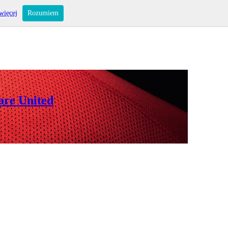
więcej
Rozumiem
are United