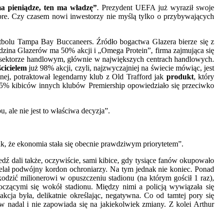
a pieniądze, ten ma władzę”
. Prezydent UEFA już wyraził swoje
obre. Czy czasem nowi inwestorzy nie myślą tylko o przybywających
utbolu Tampa Bay Buccaneers. Źródło bogactwa Glazera bierze się z
dzina Glazerów ma 50% akcji i „Omega Protein”, firma zajmująca się
 w sektorze handlowym, głównie w największych centrach handlowych.
cicielem
już 98% akcji, czyli, najzwyczajniej na świecie mówiąc, jest
żnej, potraktował legendarny klub z Old Trafford jak
produkt
, który
75% kibiców innych klubów Premiership opowiedziało się przeciwko
, ale nie jest to właściwa decyzja”.
dnak, że ekonomia stała się obecnie prawdziwym priorytetem”.
ź dali także, oczywiście, sami kibice, gdy tysiące fanów okupowało
elał podwójny kordon ochroniarzy. Na tym jednak nie koniec. Ponad
kodzić milionerowi w opuszczeniu stadionu (na którym gościł 1 raz),
oczącymi się wokół stadionu. Między nimi a policją wywiązała się
cja była, delikatnie określając, negatywna. Co od tamtej pory się
nadal i nie zapowiada się na jakiekolwiek zmiany. Z kolei Arthur