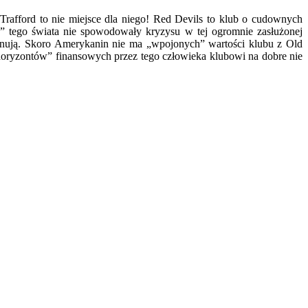
Trafford to nie miejsce dla niego! Red Devils to klub o cudownych
h” tego świata nie spowodowały kryzysu w tej ogromnie zasłużonej
rujnują. Skoro Amerykanin nie ma „wpojonych” wartości klubu z Old
horyzontów” finansowych przez tego człowieka klubowi na dobre nie