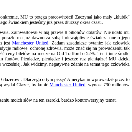
onkretnie, MU to potęga pracowitości! Zaczynał jako mały „klubik”
zego świadkiem jesteśmy już przez dłuższy okres czasu.
owała. Zainwestował w nią prawie 8 bilionów dolarów. Nie udało mu
 porażki ma już dawno za sobą i niewątpliwie świadczą one o jego
im jest
Manchester United
. Zadam zasadnicze pytanie: jak człowiek
audycje radiowe, ochronę zdrowia, może znać się na prowadzeniu tak
ieść ceny biletów na mecze na Old Trafford o 52%. Ten i inne środki
untów. Pieniądze, pieniądze i jeszcze raz pieniądze! MU dzięki
sce wcześniej. Jak widzimy, negatywne zdanie na temat tego człowieka
i Glazerowi. Dlaczego o tym piszę? Amerykanin wprowadził przez to
aką wydał Glazer, by kupić
Manchester United
, wynosi 790 milionów
niu moich słów na ten szeroki, bardzo kontrowersyjny temat.