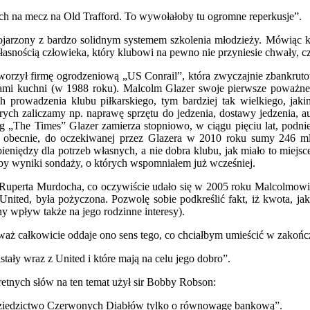
h na mecz na Old Trafford. To wywołałoby tu ogromne reperkusje”.
kojarzony z bardzo solidnym systemem szkolenia młodzieży. Mówiąc k
 własnością człowieka, który klubowi na pewno nie przyniesie chwały, c
utworzył firmę ogrodzeniową „US Conrail”, która zwyczajnie zbankrut
ektami kuchni (w 1988 roku). Malcolm Glazer swoje pierwsze poważne
ch prowadzenia klubu piłkarskiego, tym bardziej tak wielkiego, jak
órych zaliczamy np. naprawę sprzętu do jedzenia, dostawy jedzenia, 
dług „The Times” Glazer zamierza stopniowo, w ciągu pięciu lat, podn
becnie, do oczekiwanej przez Glazera w 2010 roku sumy 246 mln f
 pieniędzy dla potrzeb własnych, a nie dobra klubu, jak miało to miej
by wyniki sondaży, o których wspomniałem już wcześniej.
z Ruperta Murdocha, co oczywiście udało się w 2005 roku Malcolmow
 United, była pożyczona. Pozwolę sobie podkreślić fakt, iż kwota, j
y wpływ także na jego rodzinne interesy).
ż całkowicie oddaje ono sens tego, co chciałbym umieścić w zakończe
astały wraz z United i które mają na celu jego dobro”.
kretnych słów na ten temat użył sir Bobby Robson:
o dziedzictwo Czerwonych Diabłów tylko o równowagę bankową”.