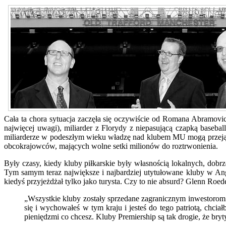
Cała ta chora sytuacja zaczęła się oczywiście od Romana Abramovic
najwięcej uwagi), miliarder z Florydy z niepasującą czapką baseb
miliarderze w podeszłym wieku władzę nad klubem MU mogą przejąć 
obcokrajowców, mających wolne setki milionów do roztrwonienia.
Były czasy, kiedy kluby piłkarskie były własnością lokalnych, do
Tym samym teraz największe i najbardziej utytułowane kluby w Ang
kiedyś przyjeżdżał tylko jako turysta. Czy to nie absurd? Glenn Ro
„Wszystkie kluby zostały sprzedane zagranicznym inwestorom. N
się i wychowałeś w tym kraju i jesteś do tego patriotą, chci
pieniędzmi co chcesz. Kluby Premiership są tak drogie, że bryt