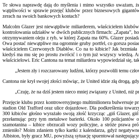
Te słowa naprawdę dają do myślenia i mimo wszystko uważam, że t
wątpliwości w sprawie przejęć klubów przez biznesowych gigantów.
zerach na swoich bankowych kontach?
Malcolm Glazer jest niewątpliwie miliarderem, właścicielem klubó
kontrolowania udziałów w dwóch publicznych firmach: „Zapata”, hol
otrzymywaniem oleju z ryb, w której Zapata ma 60%. Glazer posiada
Owa postać niewątpliwe ma ogromnie gruby portfel, co gorsza posi
właścicielem Czerwonych Diabłów. Co na to kibicie? Jak brzmiała i
kiedyś ma mu się po prostu zwrócić i o tym już wszyscy wiedzą. 
właścicielowi. Eric Cantona na temat miliardera wypowiedział się, ta
„Jestem zły i rozczarowany ludźmi, którzy pozwolili temu człow
Cantona nie krył swojej złości mówiąc, że United idzie złą drogą, gdyż
„Czuję, że na dziś jestem nieco mniej związany z United, niż pr
Przejęcie klubu przez kontrowersyjnego multimilionera bulwersuje 
stadion Old Trafford oraz ulice dojazdowe. Dla podkreślenia towa
300 kibiców głośno wyrażało swoją złość krzycząc „giń Glazer, giń”
przełamując przy tym metalowe barierki. Około 100 policjantów 
szamotanina – kibice obrzucali wozy policyjne, a stróże prawa pr
zmieniło? Moim zdaniem tylko kartki z kalendarza, gdyż negatywn
Albiston, były gracz MU, powyższą sytuację spuentował następując